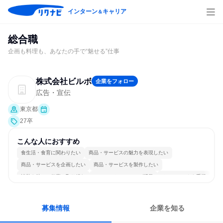
インターン
キャリア
＆
総合職
企画も料理も、あなたの手で“魅せる”仕事
株式会社ビルボ
企業をフォロー
広告・宣伝
東京都
27卒
こんな人におすすめ
食生活・食育に関わりたい
商品・サービスの魅力を表現したい
商品・サービスを企画したい
商品・サービスを製作したい
情熱を持って仕事に取り組む
コミュニケーションが活発
チームワークを重視
女性が働きやすい環境で働ける
長く同じ会社に居続けられる
人とたくさん会話する
募集情報
企業を知る