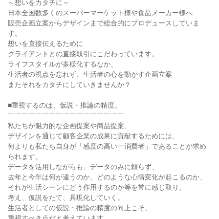
～想いをカタチに～
日本全国数多くのスーパーマーケット様や食品メーカー様へ
販売企画立案からデザインまで総合的にプロデュースしていま
す。
想いを直接伝えるために
クライアントとの直接取引にこだわっています。
ライフスタイルが多様化するなか、
生活者の視点を忘れず、生活者の心を動かす企画立案
またそれをカタチにしていきませんか？
■重視するのは、仮説・推論の精度。
￣￣￣￣￣￣￣￣￣￣￣￣￣￣￣￣￣
私たちが魅力的な企画提案や商品提案、
デザインを通じて顧客企業の成果に貢献するためには、
何よりも私たち自身が「感度の高い一消費者」であることが求め
られます。
データを活用しながらも、データのみに頼らず、
去年と今年は何が違うのか、どのような心情変化が起こるのか、
それが生活シーンにどう作用するのか等を常に感じ取り、
考え、仮説をたて、具現化していく。
生活者としての仮説・推論の精度の向上こそ、
重視すべき点だと考えています。