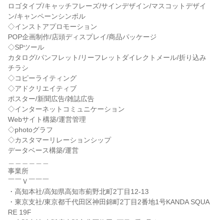
ロゴタイプ/キャッチフレーズ/サインデザイン/マスコットデザイ
ン/キャンペーンシンボル
◇インストアプロモーション
POP企画制作/店頭ディスプレイ/商品パッケージ
◇SPツール
カタログ/パンフレット/リーフレットダイレクトメール/折り込み
チラシ
◇コピーライティング
◇アドクリエイティブ
ポスター/新聞広告/雑誌広告
◇インターネットコミュニケーション
Webサイト構築/運営管理
◇photoグラフ
◇カスタマーリレーションシップ
データベース構築/運営
＿＿＿＿＿＿
事業所
￣￣Ｖ￣￣￣
・高知本社/高知県高知市薊野北町2丁目12-13
・東京支社/東京都千代田区神田錦町2丁目2番地1号KANDA SQUA
RE 19F