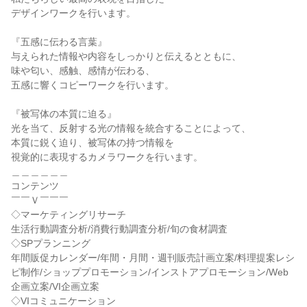
デザインワークを行います。
『五感に伝わる言葉』
与えられた情報や内容をしっかりと伝えるとともに、
味や匂い、感触、感情が伝わる、
五感に響くコピーワークを行います。
『被写体の本質に迫る』
光を当て、反射する光の情報を統合することによって、
本質に鋭く迫り、被写体の持つ情報を
視覚的に表現するカメラワークを行います。
＿＿＿＿＿＿
コンテンツ
￣￣Ｖ￣￣￣
◇マーケティングリサーチ
生活行動調査分析/消費行動調査分析/旬の食材調査
◇SPプランニング
年間販促カレンダー/年間・月間・週刊販売計画立案/料理提案レシ
ピ制作/ショッププロモーション/インストアプロモーション/Web
企画立案/VI企画立案
◇VIコミュニケーション