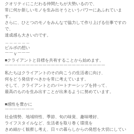
クオリティにこだわる仲間たちが大勢いるので、
常に何か新しいモノを生み出そうというパワーにあふれていま
す。
さらに、ひとつのモノをみんなで協力して作り上げる仕事ですの
で、
達成感も大きいのです。
＿＿＿＿＿＿
ビルボの想い
￣￣Ｖ￣￣￣
■クライアントと目標を共有することから始めます。
￣￣￣￣￣￣￣￣￣￣￣￣￣￣￣￣￣￣￣￣￣￣￣￣
私たちはクライアントのその向こうの生活者に向け、
何をどう発信すべきかを常に考えています。
そして、クライアントとのパートナーシップを持って、
最高のものを生み出すことが出来るように努めています。
■感性を豊かに
￣￣￣￣￣￣￣
社会情勢、地域特性、季節、旬の味覚、趣味嗜好、
ライフスタイルなど、生活者を取り巻く環境を
きめ細かく観察し考え、日々の暮らしからの発想を大切にしてい