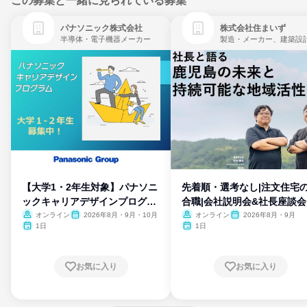
この募集と一緒に見られている募集
パナソニック株式会社
株式会社住まいず
半導体・電子機器メーカー
製造・メーカー、建築設
【大学1・2年生対象】パナソニ
先着順・選考なし|注文住宅
ックキャリアデザインプログラ
合職|会社説明会&社長座談会
ム
オンライン
2026年8月・9月・10月
オンライン
2026年8月・9月
1日
1日
お気に入り
お気に入り