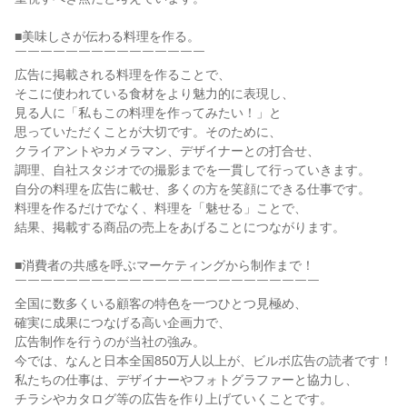
■美味しさが伝わる料理を作る。
￣￣￣￣￣￣￣￣￣￣￣￣￣￣￣
広告に掲載される料理を作ることで、
そこに使われている食材をより魅力的に表現し、
見る人に「私もこの料理を作ってみたい！」と
思っていただくことが大切です。そのために、
クライアントやカメラマン、デザイナーとの打合せ、
調理、自社スタジオでの撮影までを一貫して行っていきます。
自分の料理を広告に載せ、多くの方を笑顔にできる仕事です。
料理を作るだけでなく、料理を「魅せる」ことで、
結果、掲載する商品の売上をあげることにつながります。
■消費者の共感を呼ぶマーケティングから制作まで！
￣￣￣￣￣￣￣￣￣￣￣￣￣￣￣￣￣￣￣￣￣￣￣￣
全国に数多くいる顧客の特色を一つひとつ見極め、
確実に成果につなげる高い企画力で、
広告制作を行うのが当社の強み。
今では、なんと日本全国850万人以上が、ビルボ広告の読者です！
私たちの仕事は、デザイナーやフォトグラファーと協力し、
チラシやカタログ等の広告を作り上げていくことです。