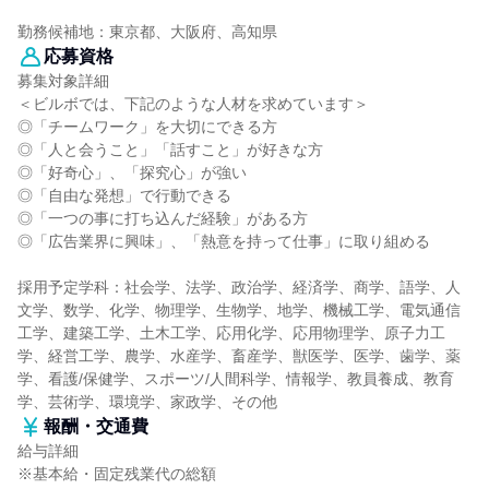
勤務候補地：東京都、大阪府、高知県
応募資格
募集対象詳細
＜ビルボでは、下記のような人材を求めています＞
◎「チームワーク」を大切にできる方
◎「人と会うこと」「話すこと」が好きな方
◎「好奇心」、「探究心」が強い
◎「自由な発想」で行動できる
◎「一つの事に打ち込んだ経験」がある方
◎「広告業界に興味」、「熱意を持って仕事」に取り組める
採用予定学科：社会学、法学、政治学、経済学、商学、語学、人
文学、数学、化学、物理学、生物学、地学、機械工学、電気通信
工学、建築工学、土木工学、応用化学、応用物理学、原子力工
学、経営工学、農学、水産学、畜産学、獣医学、医学、歯学、薬
学、看護/保健学、スポーツ/人間科学、情報学、教員養成、教育
学、芸術学、環境学、家政学、その他
報酬・交通費
給与詳細
※基本給・固定残業代の総額