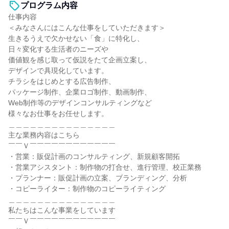
プログラム内容
仕事内容
＜みなさんにはこんな仕事をしていただきます＞
生きるうえで欠かせない「食」に特化し、
日々変化する生活者のニーズや
価値観を感じ取って仮説をたて企画立案し、
デザインで具現化しています。
チラシをはじめとする広告制作、
パッケージ制作、企業ロゴ制作、動画制作、
Web制作等のデザインコンサルティングなど
様々なお仕事をお任せします。
＿＿＿＿＿＿＿＿＿＿＿＿＿＿＿
主な業務内容はこちら
￣￣Ｖ￣￣￣￣￣￣￣￣￣￣￣￣
・営業：販促計画のコンサルティング、新規顧客開拓
・営業アシスタント：制作物の打合せ、進行管理、校正業務
・プランナー：販促計画の立案、ブランディング、分析
・コピーライター：制作物のコピーライティング
＿＿＿＿＿＿＿＿＿＿＿＿＿＿＿
私たちはこんな事業をしています
￣￣Ｖ￣￣￣￣￣￣￣￣￣￣￣￣