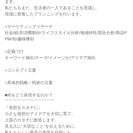
ます。
私たちもまた、生活者の一人であることを意識し、
現場に密着したプランニングを行います。
○マーケティングリサーチ
社会/経済/消費動向/ライフスタイル分析/地域特性/競合分析/商品P
PM/旬/趣味嗜好
○定義づけ
キーワード抽出/テーマ/イメージか/アイデア抽出
○コンセプト立案
○具体的戦略～戦術の立案
■何をどう表現するのか？
￣￣￣￣￣￣￣￣￣￣￣￣
『発想をカタチに』
小さな発想やアイデアを大切に育て、
上質のカタチに創造します。
見る人に“大切なこと”を伝えるために、
私たちらしい最高の表現を目指した