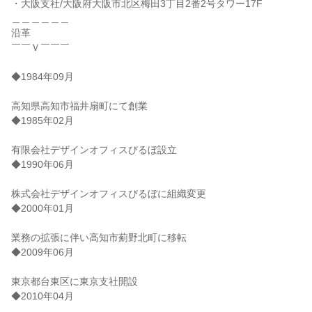
・大阪支社/大阪府大阪市北区梅田3丁目2番2号タワー17F
＿＿＿＿＿＿
沿革
￣￣Ｖ￣￣￣
◆1984年09月
高知県高知市福井扇町にて創業
◆1985年02月
有限会社デザインオフィスびるぼ設立
◆1990年06月
株式会社デザインオフィスびるぼに組織変更
◆2000年01月
業務の拡張に伴い高知市薊野北町に移転
◆2009年06月
東京都台東区に東京支社開設
◆2010年04月