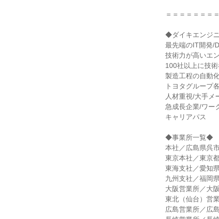
＝＝＝＝＝＝＝
◆ダイキエンジ
最先端のIT開発/DX
技術力が高いエ
100社以上に技
製造工程の自動化
トヨタグループ
人材重視/大手メ
急成長企業/ワー
キャリアパス
◆事業所一覧◆
本社／広島県呉市広
東京本社／東京都港
東海支社／愛知県
九州支社／福岡県福岡
大阪営業所／大阪府
東北（仙台）営業
広島営業所／広島県