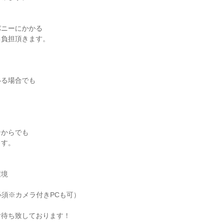
パニーにかかる
己負担頂きます。
いる場合でも
ンからでも
ます。
環境
必須※カメラ付きPCも可）
お待ち致しております！