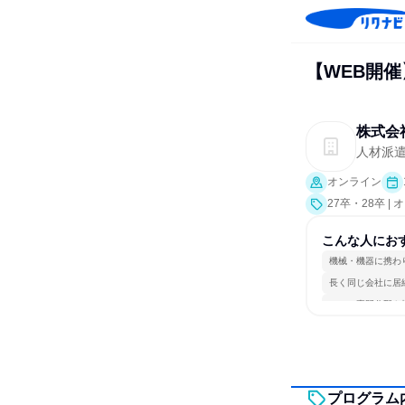
【WEB開催
株式会
人材派
オンライン
27卒・28卒 
こんな人にお
機械・機器に携わ
長く同じ会社に居
一つの専門分野を
プログラム