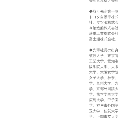
長崎営業所／長崎
◆取引先企業一
トヨタ自動車株
社、マツダ株式
今治造船株式会社
菱重工業株式会社
富士通株式会社
◆先輩社員の出
筑波大学、東京
工業大学、愛知
阪学院大学、大
大学、大阪女学
女子大学、神奈
学、九州大学、
学、京都外国語
学、熊本学園大
広島大学、甲子
学、神戸市外国
玉大学、佐賀大
学、下関市立大