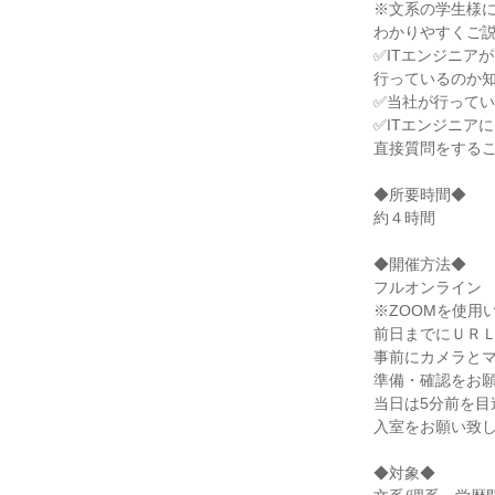
※文系の学生様
わかりやすくご
✅ITエンジニア
行っているのか
✅当社が行って
✅ITエンジニアに
直接質問をする
◆所要時間◆
約４時間
◆開催方法◆
フルオンライン
※ZOOMを使用
前日までにＵＲ
事前にカメラと
準備・確認をお
当日は5分前を目
入室をお願い致
◆対象◆