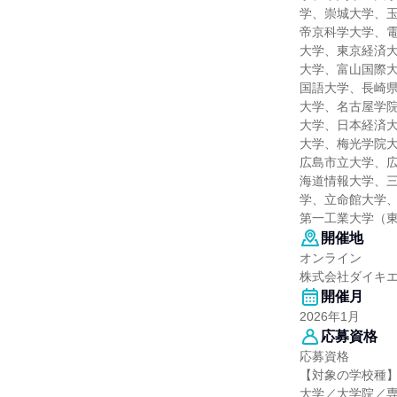
学、崇城大学、
帝京科学大学、
大学、東京経済
大学、富山国際
国語大学、長崎
大学、名古屋学
大学、日本経済
大学、梅光学院
広島市立大学、
海道情報大学、
学、立命館大学
第一工業大学（
開催地
オンライン
株式会社ダイキ
開催月
2026年1月
応募資格
応募資格
【対象の学校種
大学／大学院／