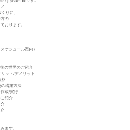
問わず参加可能です。
スメ
づくりに、
の方の
しております。
・スケジュール案内）
今後の世界のご紹介
のメリット/デメリット
資格
環境の構築方法
作成/実行
のご紹介
紹介
紹介
さみます。