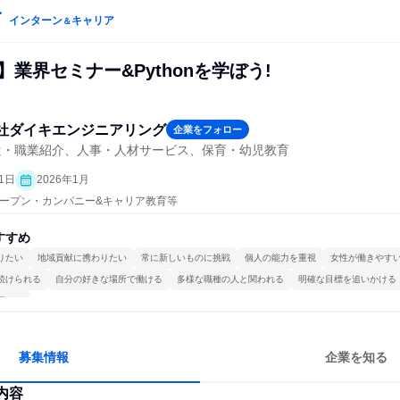
インターン
キャリア
＆
】業界セミナー&Pythonを学ぼう!
社ダイキエンジニアリング
企業をフォロー
遣・職業紹介、人事・人材サービス、保育・幼児教育
1日
2026年1月
| オープン・カンパニー&キャリア教育等
すすめ
りたい
地域貢献に携わりたい
常に新しいものに挑戦
個人の能力を重視
女性が働きやす
続けられる
自分の好きな場所で働ける
多様な職種の人と関われる
明確な目標を追いかける
極める
募集情報
企業を知る
内容