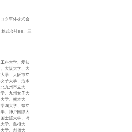
トヨタ車体株式会
株式会社IHI、三
知工科大学、愛知
学、大阪大学、大
業大学、大阪市立
心女子大学、活水
、北九州市立大
大学、九州女子大
子大学、熊本大
女学園大学、県立
大学、神戸国際大
、国士舘大学、埼
立大学、島根大
修大学、創価大