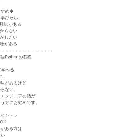
すすめ◆
いて学びたい
に興味がある
わからない
解がしたい
興味がある
＝＝＝＝＝＝＝＝＝＝＝＝＝
Pythonの基礎
いて学べる
す。
興味があるけど
からない、
るエンジニアの話が
いう方にお勧めです。
ポイント＞
OK、
味がある方は
さい