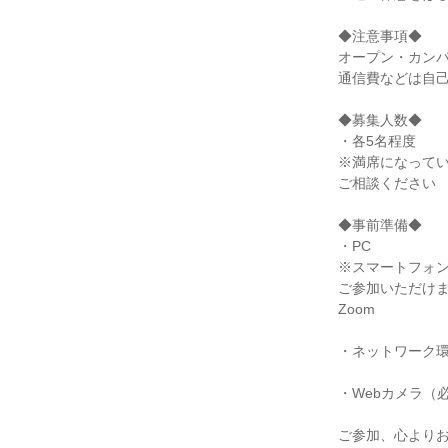
◆注意事項◆
オープン・カン
通信費などは自
◆募集人数◆
・各5名程度
※満席になって
ご相談ください
◆事前準備◆
・PC
※スマートフォ
ご参加いただけ
Zoom
・ネットワーク
・Webカメラ（
ご参加、心より