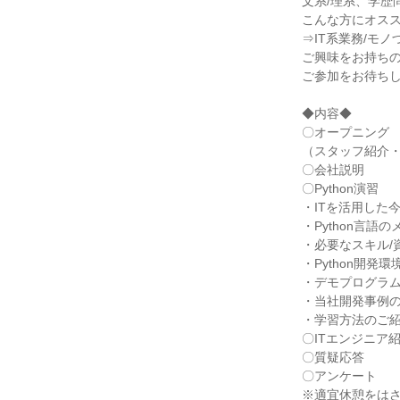
文系/理系、学歴
こんな方にオス
⇒IT系業務/モノ
ご興味をお持ち
ご参加をお待ち
◆内容◆
〇オープニング
（スタッフ紹介
〇会社説明
〇Python演習
・ITを活用した
・Python言語
・必要なスキル/
・Python開発
・デモプログラム
・当社開発事例
・学習方法のご
〇ITエンジニア
〇質疑応答
〇アンケート
※適宜休憩をは