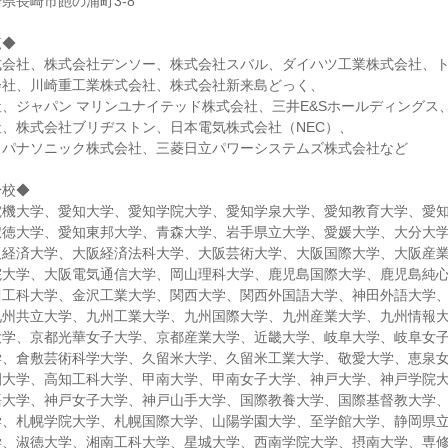
県長崎市飽の浦町3-8
覧◆
式会社、株式会社デンソー、株式会社スバル、ダイハツ工業株式会社、
会社、川崎重工業株式会社、株式会社新来島どっく、
、ジャパン マリンユナイテッド株式会社、三井E&Sホールディングス、
、株式会社ブリヂストン、日本電気株式会社（NEC）、
、パナソニック株式会社、三菱日立パワーシステムズ株式会社など
身校◆
電機大学、愛知大学、愛知学院大学、愛知学泉大学、愛知教育大学、愛
淑徳大学、愛知東邦大学、青森大学、岩手県立大学、愛媛大学、大分大
阪経済大学、大阪経済法科大学、大阪芸術大学、大阪国際大学、大阪産
院大学、大阪電気通信大学、岡山理科大学、鹿児島国際大学、鹿児島純
川工科大学、金沢工業大学、関西大学、関西外国語大学、神田外語大学
九州共立大学、九州工業大学、九州国際大学、九州産業大学、九州情報
大学、京都光華女子大学、京都産業大学、近畿大学、岐阜大学、岐阜女
学、倉敷芸術科学大学、久留米大学、久留米工業大学、敬愛大学、恵泉
園大学、高知工科大学、甲南大学、甲南女子大学、神戸大学、神戸学院
語大学、神戸女子大学、神戸山手大学、国際教養大学、国際基督教大学
学、札幌学院大学、札幌国際大学、山陽学園大学、至学館大学、静岡県
学、淑徳大学、湘南工科大学、星城大学、西南学院大学、摂南大学、専