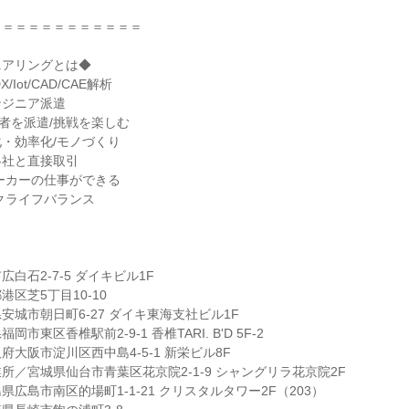
＝＝＝＝＝＝＝＝＝＝＝＝
ニアリングとは◆
/Iot/CAD/CAE解析
ンジニア派遣
術者を派遣/挑戦を楽しむ
・効率化/モノづくり
各社と直接取引
ーカーの仕事ができる
クライフバランス
白石2-7-5 ダイキビル1F
区芝5丁目10-10
安城市朝日町6-27 ダイキ東海支社ビル1F
市東区香椎駅前2-9-1 香椎TARI. B'D 5F-2
大阪市淀川区西中島4-5-1 新栄ビル8F
所／宮城県仙台市青葉区花京院2-1-9 シャングリラ花京院2F
広島市南区的場町1-1-21 クリスタルタワー2F（203）