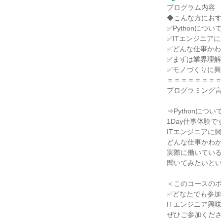
プログラム内容
◆こんな方にお
✅Pythonにつ
✅ITエンジニア
✅どんな仕事か
✅まずは業界理
✅モノづくりに
＝＝＝＝＝＝＝
プログラミング言語
⇒Pythonにつ
1Day仕事体験で
ITエンジニアに
どんな仕事かわ
実際に働いてい
聞いてみたいと
＜このコースの
✅どなたでも参加
ITエンジニア興
ぜひご参加くだ