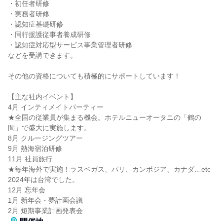
・初任者研修
・実務者研修
・認知症基礎研修
・同行援護従事者養成研修
・認知症対応型サービス事業管理者研修
などを受講できます。
その他の資格についても積極的にサポートしています！
【主な社内イベント】
4月 インティメイトパーティー
★全国の従業員が集まる機会。ホテルニューオータニの「鶴の
間」で盛大に実施します。
8月 クルージングツアー
9月 熱海宿泊研修
11月 社員旅行
★毎年海外で実施！ラスベガス、パリ、カンボジア、カナダ…etc
2024年は台湾でした。
12月 忘年会
1月 新年会・夢計画会議
2月 短期事業計画発表会