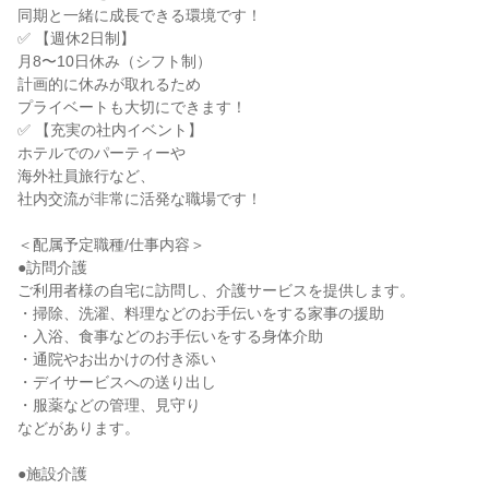
同期と一緒に成長できる環境です！
✅ 【週休2日制】
月8〜10日休み（シフト制）
計画的に休みが取れるため
プライベートも大切にできます！
✅ 【充実の社内イベント】
ホテルでのパーティーや
海外社員旅行など、
社内交流が非常に活発な職場です！
＜配属予定職種/仕事内容＞
●訪問介護
ご利用者様の自宅に訪問し、介護サービスを提供します。
・掃除、洗濯、料理などのお手伝いをする家事の援助
・入浴、食事などのお手伝いをする身体介助
・通院やお出かけの付き添い
・デイサービスへの送り出し
・服薬などの管理、見守り
などがあります。
●施設介護