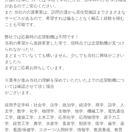
があるのでご安心ください。
また 当社の介護事業は、訪問介護から居住型施設までさまざまな
サービスがあるので、希望すれば偏ることなく幅広く経験を積む
ことも可能です。
弊社では応募時の志望動機は不問です！
当初の希望から進路変更した等で、現時点では志望動機が見つけ
られなかったり、
まとまっていなくても構いません。少しでも当社に興味がござい
ましたら
まずはご応募お待ちしています。
※選考が進み当社の理解を深めていただいた上での志望動機につ
いては確認させて頂く場合
がございます。
採用予定学科：社会学、法学、政治学、経済学、商学、語学、人
文学、数学、化学、物理学、生物学、地学、機械工学、電気通信
工学、建築工学、土木工学、応用化学、応用物理学、原子力工
学、経営工学、農学、水産学、畜産学、獣医学、医学、歯学、薬
学、看護/保健学、スポーツ/人間科学、情報学、教員養成、教育