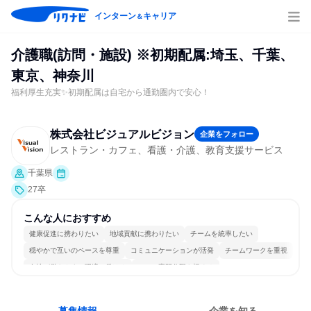
インターン
キャリア
＆
介護職(訪問・施設) ※初期配属:埼玉、千葉、
東京、神奈川
福利厚生充実✨初期配属は自宅から通勤圏内で安心！
株式会社ビジュアルビジョン
企業をフォロー
レストラン・カフェ、看護・介護、教育支援サービス
千葉県
27卒
こんな人におすすめ
健康促進に携わりたい
地域貢献に携わりたい
チームを統率したい
穏やかで互いのペースを尊重
コミュニケーションが活発
チームワークを重視
女性が働きやすい環境で働ける
一つの専門分野を極める
若手が裁量を持てる環境