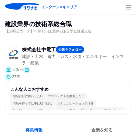
インターン
キャリア
＆
建設業界の技術系総合職
【説明会コース】年休130日/週休2日/奨学金返還支援
株式会社中電工
企業をフォロー
建設・土木、電力・ガス・水道・エネルギー、インフ
ラ・鉱業
大阪府
27卒
こんな人におすすめ
地域貢献に携わりたい
プロジェクトを推進したい
情熱を持って仕事に取り組む
コミュニケーションが活発
常に新しいものに挑戦
チームワークを重視
女性が働きやすい環境で働ける
長く同じ会社に居続けられる
多様な職種の人と関われる
人とたくさん会話する
募集情報
企業を知る