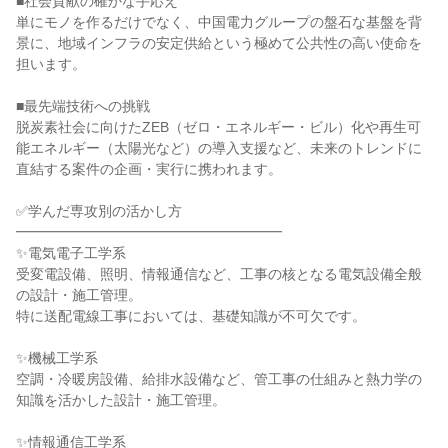
■社会貢献の確かな手応え
単にモノを作るだけでなく、中国電力グループの盤石な基盤を背
景に、地域インフラの安定供給という極めて公共性の高い使命を
担います。
■最先端技術への挑戦
脱炭素社会に向けたZEB（ゼロ・エネルギー・ビル）化や再生可
能エネルギー（太陽光など）の導入支援など、未来のトレンドに
直結する案件の企画・実行に携われます。
✅学んだ専攻別の活かし方
━━━━━━━━━━━━━━━━━━━
✨電気電子工学系
受変電設備、照明、情報通信など、工事の核となる電気設備全般
の設計・施工管理。
特に送配電線工事においては、基礎知識が不可欠です。
✨機械工学系
空調・冷暖房設備、給排水設備など、管工事の仕組みと熱力学の
知識を活かした設計・施工管理。
✨情報通信工学系