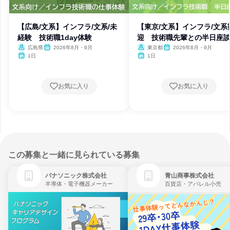
【広島/文系】インフラ/文系/未
【東京/文系】インフラ/文系
経験 技術職1day体験
迎 技術職先輩との半日座
広島県
2026年8月・9月
東京都
2026年8月・9月
1日
1日
お気に入り
お気に入り
この募集と一緒に見られている募集
パナソニック株式会社
青山商事株式会社
半導体・電子機器メーカー
百貨店・アパレル小売