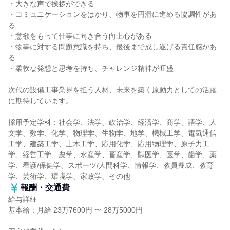
・大きな声で挨拶ができる
・コミュニケーションをはかり、物事を円滑に進める協調性があ
る
・意欲をもって仕事に向き合う向上心がある
・物事に対する問題意識を持ち、最後まで成し遂げる責任感があ
る
・柔軟な発想と思考を持ち、チャレンジ精神が旺盛
次代の設備工事業界を担う人材、未来を築く原動力としての活躍
に期待しています。
採用予定学科：社会学、法学、政治学、経済学、商学、語学、人
文学、数学、化学、物理学、生物学、地学、機械工学、電気通信
工学、建築工学、土木工学、応用化学、応用物理学、原子力工
学、経営工学、農学、水産学、畜産学、獣医学、医学、歯学、薬
学、看護/保健学、スポーツ/人間科学、情報学、教員養成、教育
学、芸術学、環境学、家政学、その他
報酬・交通費
給与詳細
基本給：月給 23万7600円 〜 28万5000円