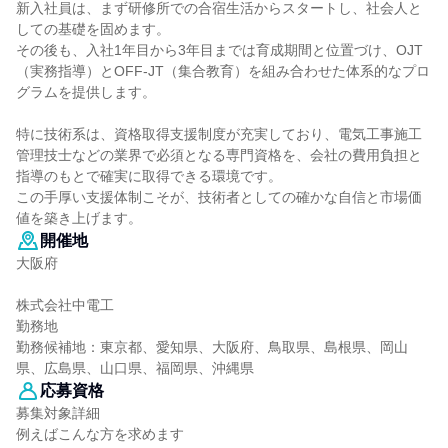
新入社員は、まず研修所での合宿生活からスタートし、社会人と
しての基礎を固めます。
その後も、入社1年目から3年目までは育成期間と位置づけ、OJT
（実務指導）とOFF-JT（集合教育）を組み合わせた体系的なプロ
グラムを提供します。
特に技術系は、資格取得支援制度が充実しており、電気工事施工
管理技士などの業界で必須となる専門資格を、会社の費用負担と
指導のもとで確実に取得できる環境です。
この手厚い支援体制こそが、技術者としての確かな自信と市場価
値を築き上げます。
開催地
大阪府
株式会社中電工
勤務地
勤務候補地：東京都、愛知県、大阪府、鳥取県、島根県、岡山
県、広島県、山口県、福岡県、沖縄県
応募資格
募集対象詳細
例えばこんな方を求めます