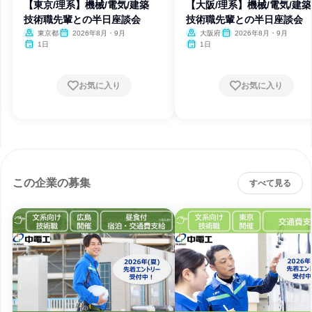
【東京/理系】機械/電気/建築
【大阪/理系】機械/電気/
技術職先輩との半日座談会
技術職先輩との半日座談会
東京都
2026年8月・9月
大阪府
2026年8月・9月
1日
1日
お気に入り
お気に入り
この企業の募集
すべて見る