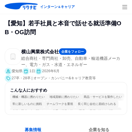
インターン
キャリア
＆
【愛知】若手社員と本音で話せる就活準備O
B・OG訪問
横山興業株式会社
企業をフォロー
総合商社・専門商社・卸売、自動車・輸送機器メーカ
ー、電力・ガス・水道・エネルギー
愛知県
1日
2026年6月
27卒・28卒 | オープン・カンパニー&キャリア教育等
こんな人におすすめ
機械・機器に携わりたい
地域貢献に携わりたい
商品・サービスを製作したい
常に新しいものに挑戦
チームワークを重視
長く同じ会社に居続けられる
多様な職種の人と関われる
若手が裁量を持てる環境
目標に追われず働ける
募集情報
企業を知る