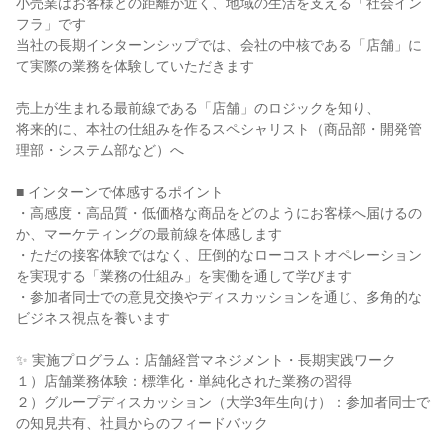
小売業はお客様との距離が近く、地域の生活を支える「社会イン
フラ」です
当社の長期インターンシップでは、会社の中核である「店舗」に
て実際の業務を体験していただきます
売上が生まれる最前線である「店舗」のロジックを知り、
将来的に、本社の仕組みを作るスペシャリスト（商品部・開発管
理部・システム部など）へ
■ インターンで体感するポイント
・高感度・高品質・低価格な商品をどのようにお客様へ届けるの
か、マーケティングの最前線を体感します
・ただの接客体験ではなく、圧倒的なローコストオペレーション
を実現する「業務の仕組み」を実働を通して学びます
・参加者同士での意見交換やディスカッションを通じ、多角的な
ビジネス視点を養います
✨ 実施プログラム：店舗経営マネジメント・長期実践ワーク
１）店舗業務体験：標準化・単純化された業務の習得
２）グループディスカッション（大学3年生向け）：参加者同士で
の知見共有、社員からのフィードバック