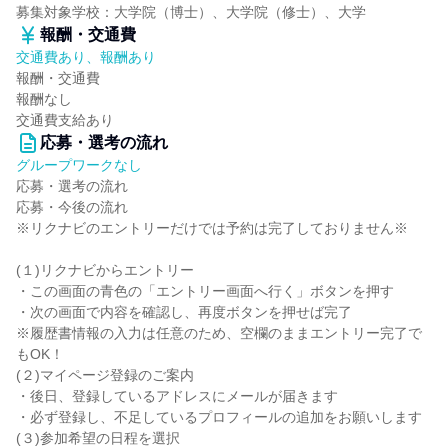
募集対象学校：大学院（博士）、大学院（修士）、大学
報酬・交通費
交通費あり、報酬あり
報酬・交通費
報酬なし
交通費支給あり
応募・選考の流れ
グループワークなし
応募・選考の流れ
応募・今後の流れ
※リクナビのエントリーだけでは予約は完了しておりません※
(１)リクナビからエントリー
・この画面の青色の「エントリー画面へ行く」ボタンを押す
・次の画面で内容を確認し、再度ボタンを押せば完了
※履歴書情報の入力は任意のため、空欄のままエントリー完了で
もOK！
(２)マイページ登録のご案内
・後日、登録しているアドレスにメールが届きます
・必ず登録し、不足しているプロフィールの追加をお願いします
(３)参加希望の日程を選択