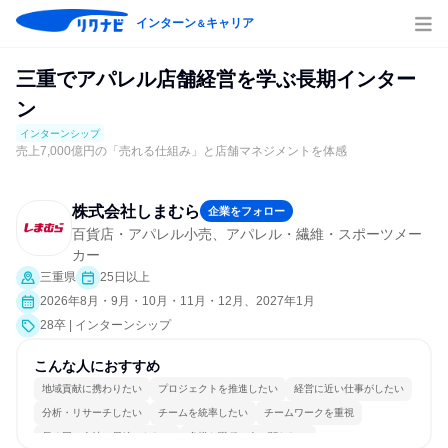
インターン
キャリア
＆
三重でアパレル店舗経営を学ぶ長期インター
ン
インターンシップ
売上7,000億円の「売れる仕組み」と店舗マネジメントを体感
株式会社しまむら
企業をフォロー
百貨店・アパレル小売、アパレル・繊維・スポーツメー
カー
三重県
25日以上
2026年8月・9月・10月・11月・12月、2027年1月
28卒 | インターンシップ
こんな人におすすめ
地域貢献に携わりたい
プロジェクトを推進したい
経営に近い仕事がしたい
分析・リサーチしたい
チームを統率したい
チームワークを重視
長く同じ会社に居続けられる
多様な職種の人と関われる