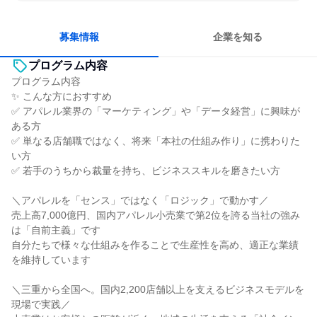
明確な目標を追いかける
若手が裁量を持てる環境
募集情報
企業を知る
プログラム内容
プログラム内容
✨ こんな方におすすめ
✅ アパレル業界の「マーケティング」や「データ経営」に興味が
ある方
✅ 単なる店舗職ではなく、将来「本社の仕組み作り」に携わりた
い方
✅ 若手のうちから裁量を持ち、ビジネススキルを磨きたい方
＼アパレルを「センス」ではなく「ロジック」で動かす／
売上高7,000億円、国内アパレル小売業で第2位を誇る当社の強み
は「自前主義」です
自分たちで様々な仕組みを作ることで生産性を高め、適正な業績
を維持しています
＼三重から全国へ。国内2,200店舗以上を支えるビジネスモデルを
現場で実践／