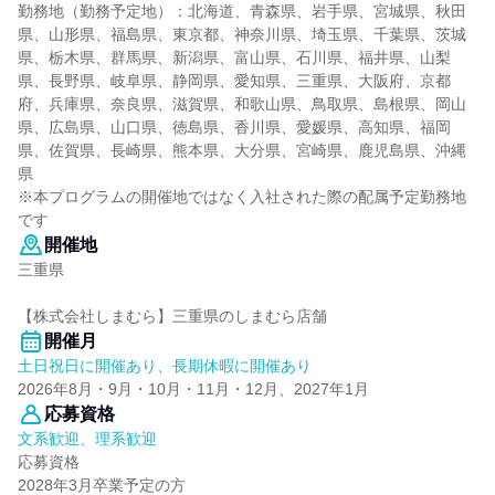
勤務地（勤務予定地）：北海道、青森県、岩手県、宮城県、秋田
県、山形県、福島県、東京都、神奈川県、埼玉県、千葉県、茨城
県、栃木県、群馬県、新潟県、富山県、石川県、福井県、山梨
県、長野県、岐阜県、静岡県、愛知県、三重県、大阪府、京都
府、兵庫県、奈良県、滋賀県、和歌山県、鳥取県、島根県、岡山
県、広島県、山口県、徳島県、香川県、愛媛県、高知県、福岡
県、佐賀県、長崎県、熊本県、大分県、宮崎県、鹿児島県、沖縄
県
※本プログラムの開催地ではなく入社された際の配属予定勤務地
です
開催地
三重県
【株式会社しまむら】三重県のしまむら店舗
開催月
土日祝日に開催あり、長期休暇に開催あり
2026年8月・9月・10月・11月・12月、2027年1月
応募資格
文系歓迎、理系歓迎
応募資格
2028年3月卒業予定の方