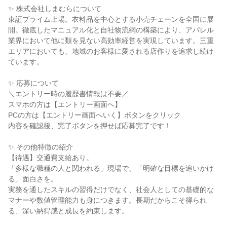
✨ 株式会社しまむらについて
東証プライム上場。衣料品を中心とする小売チェーンを全国に展
開。徹底したマニュアル化と自社物流網の構築により、アパレル
業界において他に類を見ない高効率経営を実現しています。三重
エリアにおいても、地域のお客様に愛される店作りを追求し続け
ています。
✨ 応募について
＼エントリー時の履歴書情報は不要／
スマホの方は【エントリー画面へ】
PCの方は【エントリー画面へいく】ボタンをクリック
内容を確認後、完了ボタンを押せば応募完了です！
✨ その他特徴の紹介
【待遇】交通費支給あり。
「多様な職種の人と関われる」現場で、「明確な目標を追いかけ
る」面白さを。
実務を通したスキルの習得だけでなく、社会人としての基礎的な
マナーや数値管理能力も身につきます。長期だからこそ得られ
る、深い納得感と成長を約束します。