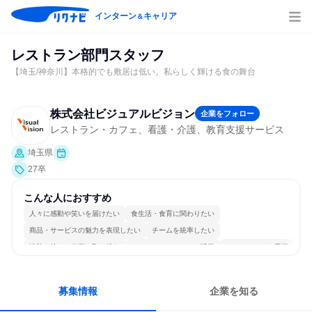
インターン
キャリア
＆
レストラン部門スタッフ
【埼玉/神奈川】本格的でも敷居は低い。私らしく輝ける食の舞台
株式会社ビジュアルビジョン
企業をフォロー
レストラン・カフェ、看護・介護、教育支援サービス
埼玉県
27卒
こんな人におすすめ
人々に感動や笑いを届けたい
食生活・食育に関わりたい
商品・サービスの魅力を表現したい
チームを統率したい
情熱を持って仕事に取り組む
コミュニケーションが活発
チームワークを重視
女性が働きやすい環境で働ける
一つの専門分野を極める
若手が裁量を持てる環境
募集情報
企業を知る