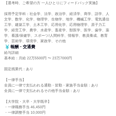
【選考時、ご希望の方 一人ひとりにフィードバック実施】
採用予定学科：社会学、法学、政治学、経済学、商学、語学、人
文学、数学、化学、物理学、生物学、地学、機械工学、電気通信
工学、建築工学、土木工学、応用化学、応用物理学、原子力工
学、経営工学、農学、水産学、畜産学、獣医学、医学、歯学、薬
学、看護/保健学、スポーツ/人間科学、情報学、教員養成、教育
学、芸術学、環境学、家政学、その他
報酬・交通費
給与詳細
基本給：月給 22万5500円 〜 23万7000円
固定残業代：あり
【一律手当】
全員に一律で支払われる通勤・皆勤・家族手当金額：あり
全員に一律で支払われるその他手当金額：あり
【大学院・大卒・大学既卒】
・一律職務手当 46,450円
・一律調整手当 10,000円