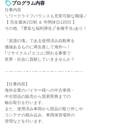
プログラム内容
仕事内容
＼ワークライフバランスも充実可能な職場／
【 完全週休2日制 ＆ 年間休日120日 】
その他、｢豊富な福利厚生｣｢各種手当｣あり！
『資源の塊』である使用済み自動車を
価値あるものに再生産して海外へ！
｢リサイクル｣｢エコ｣に関わる事業で
世界・社会に貢献していきませんか？
･･－･･－･･－･･－･･－･･－･･－･･－･･－･･
【仕事内容】
海外企業のバイヤー様への中古車両・
中古部品の販売から貿易実務までの
輸出取引を行います。
また、使用済み車両から部品の取り外しや
コンテナの積み込み、車両保管場所の
管理などを行います。