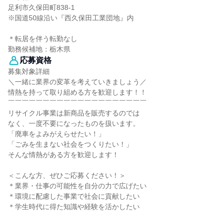
足利市久保田町838-1
※国道50線沿い『西久保田工業団地』内
＊転居を伴う転勤なし
勤務候補地：栃木県
応募資格
募集対象詳細
＼一緒に業界の変革を考えていきましょう／
情熱を持って取り組める方を歓迎します！！
￣￣￣￣￣￣￣￣￣￣￣￣￣￣￣￣￣￣￣￣
リサイクル事業は新商品を販売するのでは
なく、一度不要になったものを扱います。
「廃車をよみがえらせたい！」
「ごみを生まない社会をつくりたい！」
そんな情熱がある方を歓迎します！
＜こんな方、ぜひご応募ください！＞
＊業界・仕事の可能性を自分の力で広げたい
＊環境に配慮した事業で社会に貢献したい
＊学生時代に得た知識や経験を活かしたい