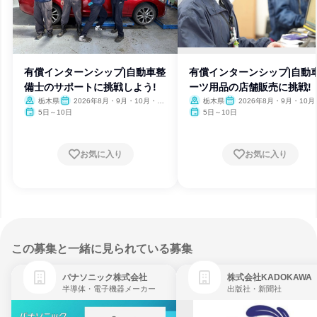
有償インターンシップ|自動車整
有償インターンシップ|自動
備士のサポートに挑戦しよう!
ーツ用品の店舗販売に挑戦!
栃木県
2026年8月・9月・10月・11
栃木県
2026年8月・9月・10月
月・12月、2027年1月・2月・3
月・12月、2027年1月・2月
5日～10日
5日～10日
月
月
お気に入り
お気に入り
この募集と一緒に見られている募集
パナソニック株式会社
株式会社KADOKAWA
半導体・電子機器メーカー
出版社・新聞社