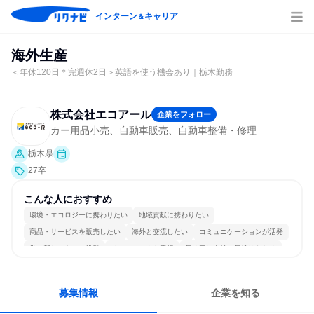
インターン
キャリア
＆
海外生産
＜年休120日＊完週休2日＞英語を使う機会あり｜栃木勤務
株式会社エコアール
企業をフォロー
カー用品小売、自動車販売、自動車整備・修理
栃木県
27卒
こんな人におすすめ
環境・エコロジーに携わりたい
地域貢献に携わりたい
商品・サービスを販売したい
海外と交流したい
コミュニケーションが活発
常に新しいものに挑戦
チームワークを重視
長く同じ会社に居続けられる
多様な職種の人と関われる
明確な目標を追いかける
募集情報
企業を知る