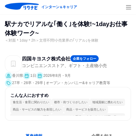
インターン
キャリア
＆
駅ナカでリアルな｢働く｣を体験!~1dayお仕事
体験ワーク~
＜対面＊1day＊2h＞文理不問!小売業界の｢リアル｣を体験
四国キヨスク株式会社
企業をフォロー
コンビニエンスストア、ギフト・土産物小売
香川県
1日
2026年8月・9月
27卒・28卒・29卒 | オープン・カンパニー&キャリア教育等
こんな人におすすめ
食生活・食育に関わりたい
都市・街づくりがしたい
地域貢献に携わりたい
商品・サービスの魅力を表現したい
商品・サービスを販売したい
コミュニケーションが活発
チームワークを重視
自分の好きな時間で働ける
多様な職種の人と関われる
人とたくさん会話する