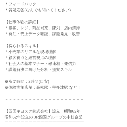
＊フィードバック
＊質疑応答(なんでも聞いてください)
【仕事体験の詳細】
＊接客、レジ、商品補充、陳列、店内清掃
＊発注・売上データ確認、課題発見・改善
【得られるスキル】
＊小売業のリアルな現場理解
＊顧客視点と経営視点の理解
＊社会人の基本マナー・報連相・発信力
＊課題解決に向けた分析・提案スキル
※所要時間：2時間(目安)
※体験実施店舗：高松駅・宇多津駅 など！
－－－－－－－－－－－－－－－－－－－－
【四国キヨスク株式会社】設立：昭和62年
昭和62年設立の JR四国グループの中核企業
￣￣￣￣￣￣￣￣￣￣￣￣￣￣￣￣￣￣￣￣