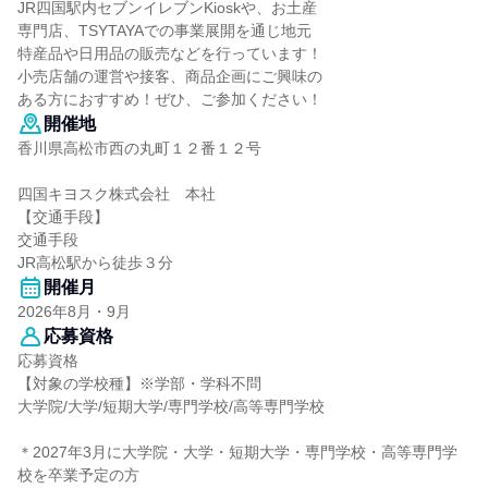
JR四国駅内セブンイレブンKioskや、お土産
専門店、TSYTAYAでの事業展開を通じ地元
特産品や日用品の販売などを行っています！
小売店舗の運営や接客、商品企画にご興味の
ある方におすすめ！ぜひ、ご参加ください！
開催地
香川県高松市西の丸町１２番１２号
四国キヨスク株式会社 本社
【交通手段】
交通手段
JR高松駅から徒歩３分
開催月
2026年8月・9月
応募資格
応募資格
【対象の学校種】※学部・学科不問
大学院/大学/短期大学/専門学校/高等専門学校
＊2027年3月に大学院・大学・短期大学・専門学校・高等専門学
校を卒業予定の方