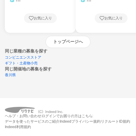
1日
1日
お気に入り
お気に入り
トップページへ
同じ業種の募集を探す
コンビニエンスストア
ギフト・土産物小売
同じ開催地の募集を探す
香川県
エントリーするとプログラムの詳細案内を
ヘルプ・お問い合わせ
ログインでお困りの方はこちら
受け取れるようになります
データを使ったサービスのご紹介
Indeedプライバシー規約
リクルートID規約
Indeed利用規約
締切：なし
エントリー画面へ