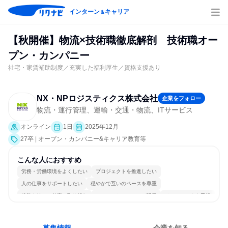
インターン
キャリア
＆
【秋開催】物流×技術職徹底解剖 技術職オー
プン・カンパニー
社宅・家賃補助制度／充実した福利厚生／資格支援あり
NX・NPロジスティクス株式会社
企業をフォロー
物流・運行管理、運輸・交通・物流、ITサービス
オンライン
1日
2025年12月
27卒 | オープン・カンパニー&キャリア教育等
こんな人におすすめ
労務・労働環境をよくしたい
プロジェクトを推進したい
人の仕事をサポートしたい
穏やかで互いのペースを尊重
情熱を持って仕事に取り組む
コミュニケーションが活発
チームワークを重視
一つの専門分野を極める
人とたくさん会話する
目標に追われず働ける