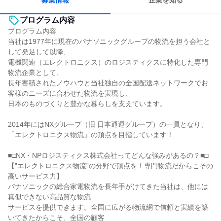
募集情報
企業を知る
プログラム内容
プログラム内容
当社は1977年に現在のパナソニックグループの物流を担う会社と
して発足して以降、
電機関連（エレクトロニクス）のロジスティクスに特化した専門
物流企業として、
長年蓄積されたノウハウと当社独自の全国配送ネットワークでお
客様のニーズに合わせた物流を実現し、
日本のものづくりと豊かな暮らしを支えています。
2014年にはNXグループ（旧 日本通運グループ）の一員となり、
「エレクトロニクス物流」の頂点を目指しています！
■□NX・NPロジスティクス株式会社ってどんな強みがあるの？■□
【”エレクトロニクス物流”の分野で頂点を！専門物流だからこその
高いサービス力】
パナソニックの総合家電物流を長年手がけてきた当社は、他には
真似できない高品質な物流
サービスを提供できます。全国に広がる物流網で信頼と実績を築
いてきたからこそ、全国の顧客