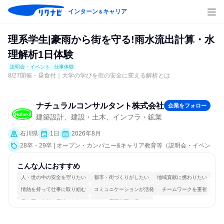
インターン
キャリア
＆
理系学生|豪雨から街を守る!雨水流出計算・水
理解析1日体験
説明会・イベント
仕事体験
8/27開催・昼食付｜大学の学びを街の安全に変える解析とは
ナチュラルコンサルタント株式会社
企業をフォロー
建築設計、建設・土木、インフラ・鉱業
石川県
1日
2026年8月
28卒・29卒 | オープン・カンパニー&キャリア教育等（説明会・イベン
ト [職種研究、職場見学会、会社説明会、業界研究]、仕事体験）
こんな人におすすめ
人・世の中の安全を守りたい
都市・街づくりがしたい
地域貢献に携わりたい
情熱を持って仕事に取り組む
コミュニケーションが活発
チームワークを重視
長く同じ会社に居続けられる
一つの専門分野を極める