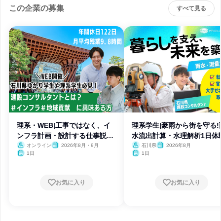
この企業の募集
すべて見る
理系・WEB|工事ではなく、イ
理系学生|豪雨から街を守る!
ンフラ計画・設計する仕事説明
水流出計算・水理解析1日体
会
オンライン
2026年8月・9月
石川県
2026年8月
1日
1日
お気に入り
お気に入り