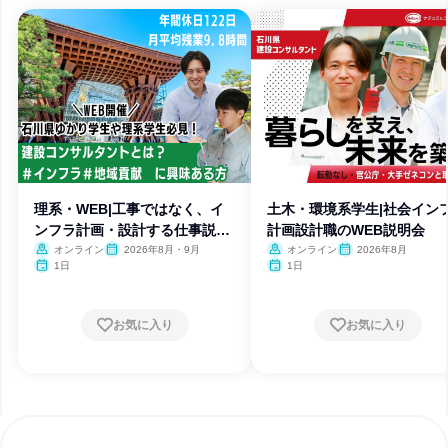
理系・WEB|工事ではなく、イ
土木・環境系学生|社会イン
ンフラ計画・設計する仕事説明
計画設計職のWEB説明会
会
オンライン
2026年8月・9月
オンライン
2026年8月
1日
1日
お気に入り
お気に入り