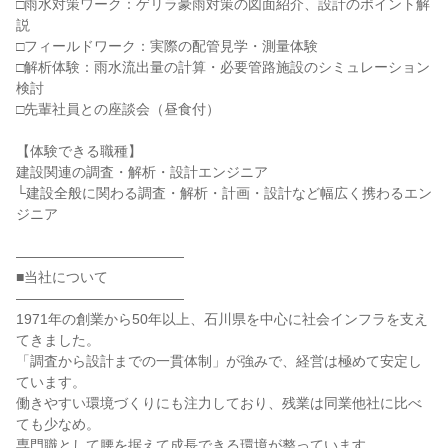
□雨水対策ワーク：ゲリラ豪雨対策の図面紹介、設計のポイント解
説
□フィールドワーク：実際の配管見学・測量体験
□解析体験：雨水流出量の計算・必要管路施設のシミュレーション
検討
□先輩社員との座談会（昼食付）
【体験できる職種】
建設関連の調査・解析・設計エンジニア
└建設全般に関わる調査・解析・計画・設計など幅広く携わるエン
ジニア
――――――――――――
■当社について
――――――――――――
1971年の創業から50年以上、石川県を中心に社会インフラを支え
てきました。
「調査から設計までの一貫体制」が強みで、経営は極めて安定し
ています。
働きやすい環境づくりにも注力しており、残業は同業他社に比べ
ても少なめ。
専門職として腰を据えて成長できる環境が整っています。