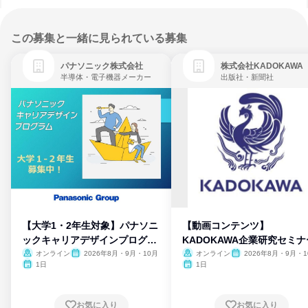
この募集と一緒に見られている募集
パナソニック株式会社
株式会社KADOKAWA
半導体・電子機器メーカー
出版社・新聞社
【大学1・2年生対象】パナソニ
【動画コンテンツ】
ックキャリアデザインプログラ
KADOKAWA企業研究セミナ
ム
オンライン
2026年8月・9月・10月
オンライン
2026年8月・9月・1
月・11月・12月
1日
1日
お気に入り
お気に入り