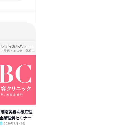
SBCメディカルグループ株式会社
株式会社バンダイ
理容・美容・エステ、化粧品・理美容用品小売、医療・病院
アパレル・繊維・スポーツメーカー、製造・メーカー、ゲーム制作・販売
卒】湘南美容を徹底理
人事の心を動かす「自己表現」
「洋服の
付企業理解セミナー
の極意/選考官の本音を動画で公
分の強み
開
2026年8月・9月
オンライン
2026年8月・9月・10
オンラ