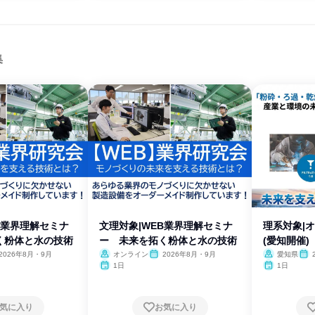
集
B業界理解セミナ
文理対象|WEB業界理解セミナ
理系対象|
く粉体と水の技術
ー 未来を拓く粉体と水の技術
(愛知開催)
2026年8月・9月
オンライン
2026年8月・9月
愛知県
1日
1日
気に入り
お気に入り