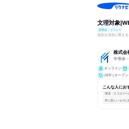
文理対象|
説明会・イベント
泥水を清水に変える
株式会
半導体
オンライン
28卒 | オ
こんな人にお
環境・エコロジー
常に新しいものに