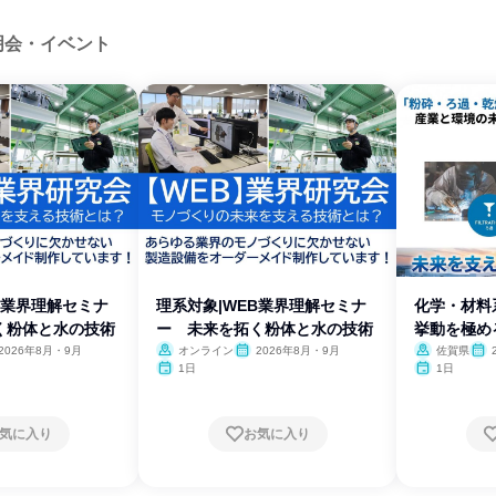
明会・イベント
B業界理解セミナ
理系対象|WEB業界理解セミナ
化学・材料
く粉体と水の技術
ー 未来を拓く粉体と水の技術
挙動を極め
2026年8月・9月
オンライン
2026年8月・9月
佐賀県
1日
1日
気に入り
お気に入り