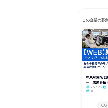
この企業の募
理系対象|WE
ー 未来を拓
オンライン
1日
お