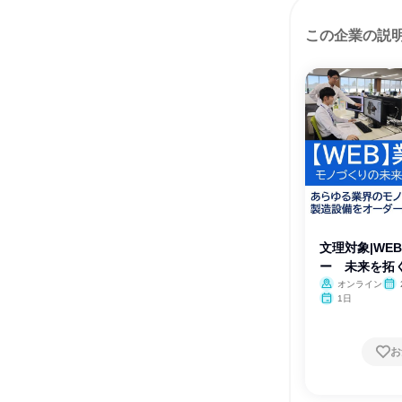
この企業の説
文理対象|WE
ー 未来を拓
オンライン
1日
お