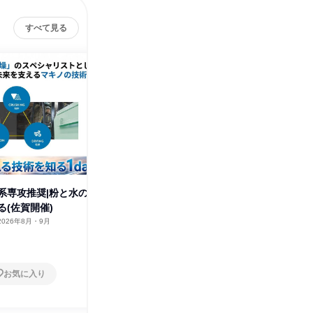
すべて見る
系専攻推奨|粉と水の
理系対象|オープンカンパニー
理系対象
る(佐賀開催)
(愛知開催)
(佐賀開催
2026年8月・9月
愛知県
2026年8月・9月
佐賀県
1日
1日
お気に入り
お気に入り