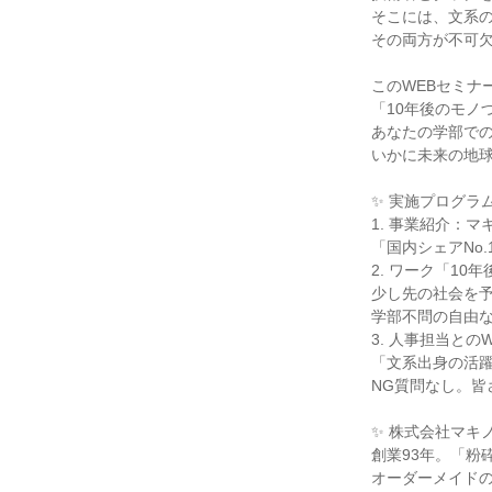
そこには、文系
その両方が不可
このWEBセミナ
「10年後のモノ
あなたの学部で
いかに未来の地
✨ 実施プログラ
1. 事業紹介：
「国内シェアNo
2. ワーク「1
少し先の社会を
学部不問の自由
3. 人事担当との
「文系出身の活
NG質問なし。皆
✨ 株式会社マキ
創業93年。「粉
オーダーメイド