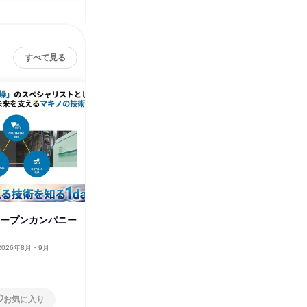
すべて見る
オープンカンパニー
文理不問|オープンカンパニー
理系対象
(愛知開催)
(佐賀開催
2026年8月・9月
愛知県
2026年8月・9月
佐賀県
1日
1日
お気に入り
お気に入り