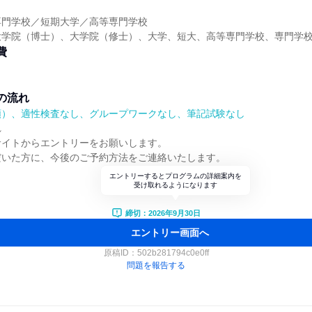
】
専門学校／短期大学／高等専門学校
大学院（博士）、大学院（修士）、大学、短大、高等専門学校、専門学
費
の流れ
順）、適性検査なし、グループワークなし、筆記試験なし
れ
サイトからエントリーをお願いします。
だいた方に、今後のご予約方法をご連絡いたします。
エントリーするとプログラムの詳細案内を
受け取れるようになります
締切：2026年9月30日
エントリー画面へ
原稿ID：
502b281794c0e0ff
問題を報告する