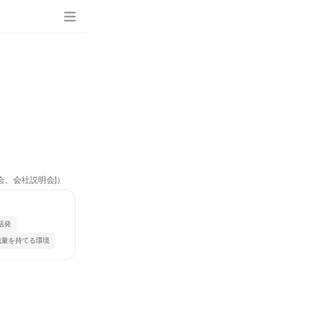
会、会社説明会]）
活発
裁量を持てる環境