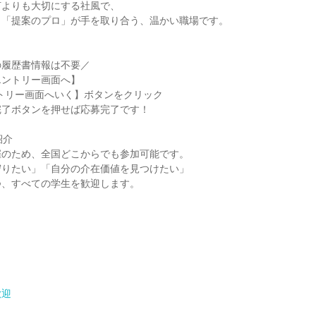
何よりも大切にする社風で、
と「提案のプロ」が手を取り合う、温かい職場です。
の履歴書情報は不要／
エントリー画面へ】
トリー画面へいく】ボタンをクリック
完了ボタンを押せば応募完了です！
紹介
催のため、全国どこからでも参加可能です。
守りたい」「自分の介在価値を見つけたい」
つ、すべての学生を歓迎します。
歓迎