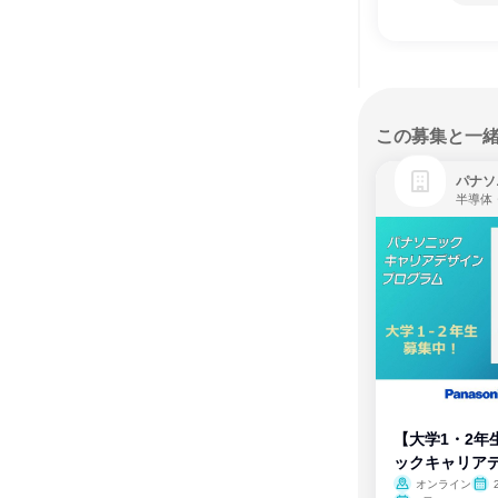
この募集と一
パナソ
半導体
【大学1・2年
ックキャリア
ム
オンライン