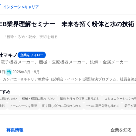
インターン
キャリア
＆
WEB業界理解セミナー 未来を拓く粉体と水の技術
 「粉砕・ろ過・乾燥」技術を知る
社マキノ
企業をフォロー
・電子機器メーカー、機械・医療機器メーカー、鉄鋼・金属メーカー
1日
2026年8月・9月
ープン・カンパニー&キャリア教育等（説明会・イベント [課題解決プログラム、社員交流
すすめ
に携わりたい
機械・機器に携わりたい
情熱を持って仕事に取り組む
コミュニケーションが
挑戦
チームワークを重視
長く同じ会社に居続けられる
一つの専門分野を極める
若手が
募集情報
企業を知る