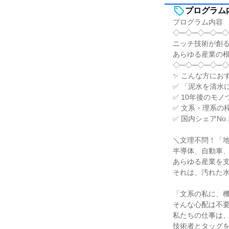
プログラム
プログラム内容
◇─◇─◇─◇─◇
ニッチ技術が創る
あらゆる産業の
◇─◇─◇─◇─◇
✨ こんな方にお
✅ 「泥水を清水
✅ 10年後のモ
✅ 文系・理系の
✅ 国内シェアNo
＼文理不問！「
半導体、自動車
あらゆる産業を
それは、汚れた
「文系の私に、
そんな心配は不
私たちの仕事は
技術者とタッグ