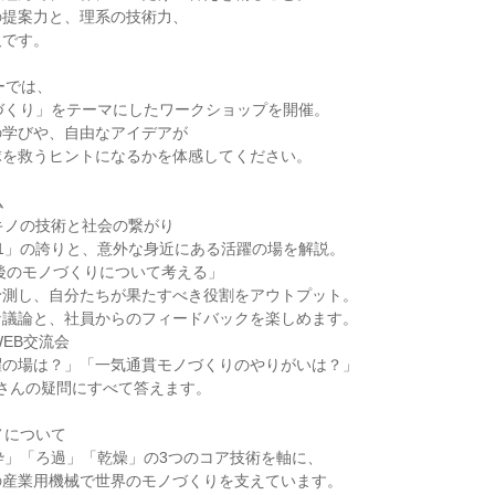
の提案力と、理系の技術力、
欠です。
ーでは、
づくり」をテーマにしたワークショップを開催。
の学びや、自由なアイデアが
球を救うヒントになるかを体感してください。
ム
マキノの技術と社会の繋がり
.1」の誇りと、意外な身近にある活躍の場を解説。
0年後のモノづくりについて考える」
予測し、自分たちが果たすべき役割をアウトプット。
な議論と、社員からのフィードバックを楽しめます。
WEB交流会
躍の場は？」「一気通貫モノづくりのやりがいは？」
さんの疑問にすべて答えます。
ノについて
砕」「ろ過」「乾燥」の3つのコア技術を軸に、
の産業用機械で世界のモノづくりを支えています。