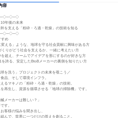
内容
─◇─◇─◇
10年後の未来
根幹を支える「粉砕・ろ過・乾燥」の技術を知る
─◇─◇─◇
すすめ
に変える」ような、地球を守る社会貢献に興味がある方
ノづくりがどう社会を支えるか、一緒に考えたい方
枠を超え、チームでアイデアを形にするのが好きな方
.1を誇る、安定したBtoBメーカーの裏側を知りたい方
地球を洗う」プロジェクトの未来を覗こう／
、食品、そして環境インフラ。
支えるマキノの「粉砕・ろ過・乾燥」の技術。
水を再生し、資源を循環させる「地球の掃除機」です。
機械メーカーは難しい？」
要です。
、お客様の悩みを聞き出し、
を組んで、世界に一つだけの答えを創ること。