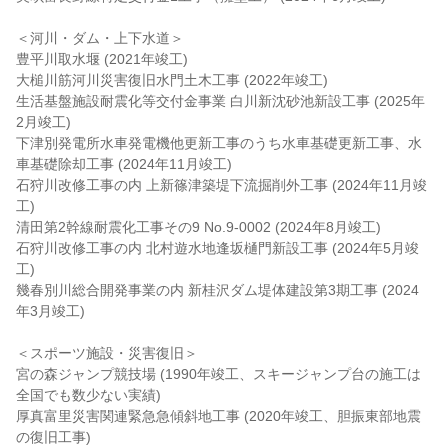
＜河川・ダム・上下水道＞
豊平川取水堰 (2021年竣工)
大槌川筋河川災害復旧水門土木工事 (2022年竣工)
生活基盤施設耐震化等交付金事業 白川新沈砂池新設工事 (2025年
2月竣工)
下津別発電所水車発電機他更新工事のうち水車基礎更新工事、水
車基礎除却工事 (2024年11月竣工)
石狩川改修工事の内 上新篠津築堤下流掘削外工事 (2024年11月竣
工)
清田第2幹線耐震化工事その9 No.9-0002 (2024年8月竣工)
石狩川改修工事の内 北村遊水地逢坂樋門新設工事 (2024年5月竣
工)
幾春別川総合開発事業の内 新桂沢ダム堤体建設第3期工事 (2024
年3月竣工)
＜スポーツ施設・災害復旧＞
宮の森ジャンプ競技場 (1990年竣工、スキージャンプ台の施工は
全国でも数少ない実績)
厚真富里災害関連緊急急傾斜地工事 (2020年竣工、胆振東部地震
の復旧工事)