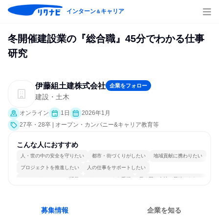
インターン
キャリア
＆
冬開催建設業の『総合職』45分でわかる仕事
研究
伊藤組土建株式会社
企業をフォロー
建設・土木
オンライン
1日
2026年1月
27卒・28卒 | オープン・カンパニー&キャリア教育等
こんな人におすすめ
人・世の中の安全を守りたい
都市・街づくりがしたい
地域貢献に携わりたい
プロジェクトを推進したい
人の仕事をサポートしたい
コミュニケーションが活発
チームワークを重視
長く同じ会社に居続けられる
人とたくさん会話する
目標に追われず働ける
募集情報
企業を知る