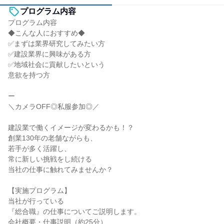
プログラム内容
プログラム内容
◆こんな人におすすめ◆
✅まずは業界研究してみたい方
✅建設業界に興味がある方
✅地域社会に貢献したいという
意欲を持つ方
ー
＼カメラOFF◎私服参加◎／
建設業で働くイメージが変わるかも！？
創業130年の老舗ながらも、
若手が多く活躍し、
常に新しい挑戦をし続ける
当社の仕事に触れてみませんか？
【実施プログラム】
当社が行っている
『総合職』の仕事についてご説明します。
会社概要・仕事説明（約25分）