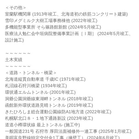
＜その他＞
室蘭駅機関庫 (1913年竣工、北海道初の鉄筋コンクリート建築)
雪印メグミルク大樹工場事務棟他 (2022年竣工)
多機能型事業所 そら篠路館新館 (2024年5月竣工)
医療法人勉仁会中垣病院整備事業計画［Ⅰ期］ (2024年5月竣工、
設計施工)
～～～～～～
土木実績
～～～～～～
＜道路・トンネル・橋梁＞
北海道縦貫自動車道 千歳IC (1971年竣工)
札沼線石狩川橋梁 (1934年竣工)
環状通エルムトンネル (2001年竣工)
洞爺公園洞爺線東湖畔トンネル (2018年竣工)
函館新外環状道路見晴トンネル (2019年竣工)
きたひろしま総合運動公園線防A1地方道 (2022年竣工)
札幌駅北口８・１地下通路新設 (2023年竣工)
道道小樽環状線 最上トンネル (施工中)
一般国道231号 石狩市 厚田法面補修外一連工事 (2025年1月竣工)
美唄富良野線特定交付金1工事（擁壁工） (2024年6月竣工)