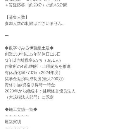
＋質疑応答（約20分）の約45分間
【募集人数】
参加人数の制限はございません。
ー
◆数字でみる伊藤組土建◆
創業130年以上/年間休日125日
/3年以内離職率5.9％（3/51人）
作業所の4週8閉所・土曜閉所を推進
有休消化率77.0%（2024年度）
奨学金返済助成制度(最大200万)
資格手当/資格取得時一時金
2020年から継続中：健康経営優良法人
（大規模法人部門）に認定
◆施工実績一覧◆
～～～～～～
建築実績
～～～～～～