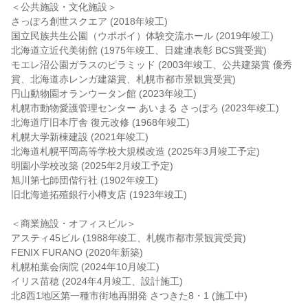
＜公共施設・文化施設＞
さっぽろ創世スクエア (2018年竣工)
国立民族共生公園（ウポポイ）体験交流ホール (2019年竣工)
北海道立近代美術館 (1975年竣工、日建連表彰 BCS賞受賞)
モエレ沼公園ガラスのピラミッド (2003年竣工、公共建築賞 優秀
賞、北海道赤レンガ建築賞、札幌市都市景観賞受賞)
円山動物園オランウータン館 (2023年竣工)
札幌市動物愛護管理センター あいまる さっぽろ (2023年竣工)
北海道庁旧本庁舎 復元改修 (1968年竣工)
札幌大学新棟建設 (2021年竣工)
北海道札幌平岡高等学校大規模改造 (2025年3月竣工予定)
明園小学校改築 (2025年2月竣工予定)
旭川第七師団偕行社 (1902年竣工)
旧北海道拓殖銀行小樽支店 (1923年竣工)
＜商業施設・オフィスビル＞
アスティ45ビル (1988年竣工、札幌市都市景観賞受賞)
FENIX FURANO (2020年新築)
札幌柏葉会病院 (2024年10月竣工)
イリス苗穂 (2024年4月竣工、設計施工)
北8西1地区第一種市街地再開発 さつきた8・1 (施工中)