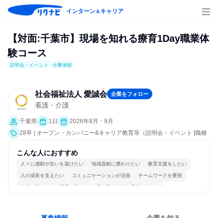
インターン
キャリア
＆
【対面:千葉市】現場を知れる療育1Day職業体
験コース
説明会・イベント
仕事体験
社会福祉法人 愛誠会
企業をフォロー
看護・介護
千葉県
1日
2026年8月・9月
28卒 | オープン・カンパニー&キャリア教育等（説明会・イベント [職種
研究、職場見学会、社員交流会、会社説明会、業界研究]、仕事体験）
こんな人におすすめ
人々に感動や笑いを届けたい
地域貢献に携わりたい
教育支援をしたい
人の成長を支えたい
コミュニケーションが活発
チームワークを重視
女性が働きやすい環境で働ける
長く同じ会社に居続けられる
多様な職種の人と関われる
人とたくさん会話する