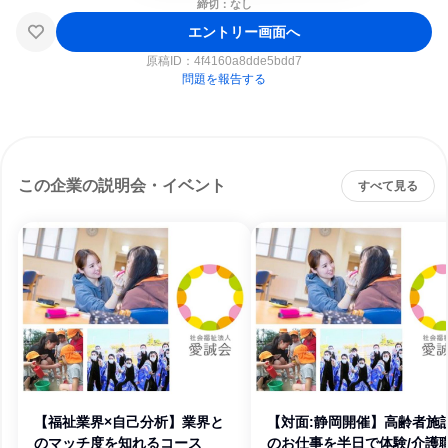
締切：なし
エントリー画面へ
原稿ID：
4f4160a8dde5bdd7
問題を報告する
この企業の説明会・イベント
すべて見る
【福祉業界×自己分析】業界と
【対面:静岡開催】高齢者施
のマッチ度を知れるコース
のお仕事を半日で体験/介護