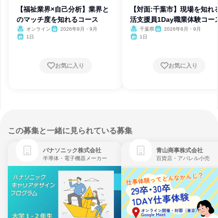
【福祉業界×自己分析】業界と
【対面:千葉市】現場を知れ
のマッチ度を知れるコース
活支援員1Day職業体験コー
オンライン
2026年8月・9月
千葉県
2026年8月・9月
1日
1日
お気に入り
お気に入り
この募集と一緒に見られている募集
パナソニック株式会社
青山商事株式会社
半導体・電子機器メーカー
百貨店・アパレル小売