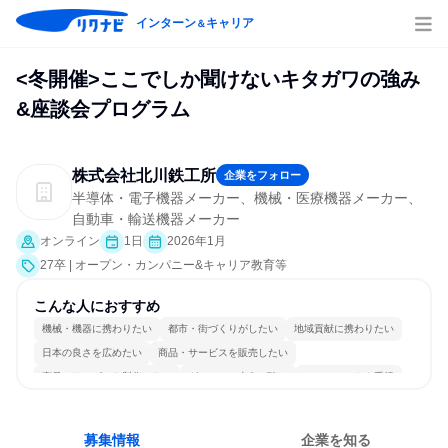
インターン
キャリア
＆
<冬開催>ここでしか聞けないキタガワの強み
&座談会プログラム
株式会社北川鉄工所
企業をフォロー
半導体・電子機器メーカー、機械・医療機器メーカー、
自動車・輸送機器メーカー
オンライン
1日
2026年1月
27卒 | オープン・カンパニー&キャリア教育等
こんな人におすすめ
機械・機器に携わりたい
都市・街づくりがしたい
地域貢献に携わりたい
日本の良さを広めたい
商品・サービスを販売したい
商品・サービスを製作したい
グローバル志向が強い
チームワークを重視
長く同じ会社に居続けられる
一つの専門分野を極める
募集情報
企業を知る