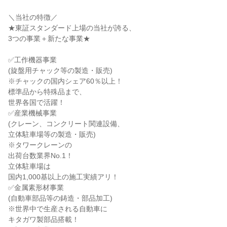
＼当社の特徴／
★東証スタンダード上場の当社が誇る、
3つの事業＋新たな事業★
✅工作機器事業
(旋盤用チャック等の製造・販売)
※チャックの国内シェア60％以上！
標準品から特殊品まで、
世界各国で活躍！
✅産業機械事業
(クレーン、コンクリート関連設備、
立体駐車場等の製造・販売)
※タワークレーンの
出荷台数業界No.1！
立体駐車場は
国内1,000基以上の施工実績アリ！
✅金属素形材事業
(自動車部品等の鋳造・部品加工)
※世界中で生産される自動車に
キタガワ製部品搭載！