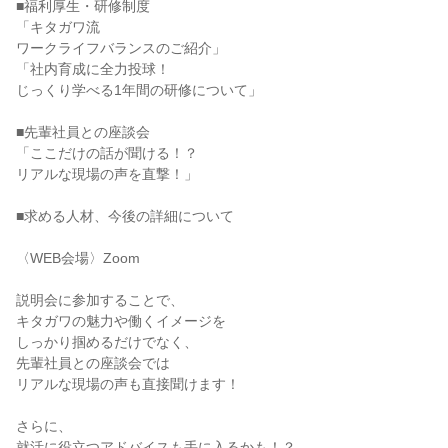
■福利厚生・研修制度
「キタガワ流
ワークライフバランスのご紹介」
「社内育成に全力投球！
じっくり学べる1年間の研修について」
■先輩社員との座談会
「ここだけの話が聞ける！？
リアルな現場の声を直撃！」
■求める人材、今後の詳細について
〈WEB会場〉Zoom
説明会に参加することで、
キタガワの魅力や働くイメージを
しっかり掴めるだけでなく、
先輩社員との座談会では
リアルな現場の声も直接聞けます！
さらに、
就活に役立つアドバイスも手に入るかも！？