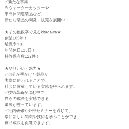
✅新たな事業
※ウォーターカッターや
半導体関連製品など、
新たな製品の開発・販売を展開中！
★その他数字で見るkitagawa★
創業105年！
離職率4％！
年間休日123日！
特許保有数122件！
★やりがい・魅力★
✅自分が手がけた製品が
実際に使われることで、
社会に貢献している実感を得られます。
✅技術革新が進む中で、
自らの成長を実感できる
環境が整っています。
✅社内研修や外部セミナーを通じて、
常に新しい知識や技術を学ぶことができ、
自己成長を促進できます。