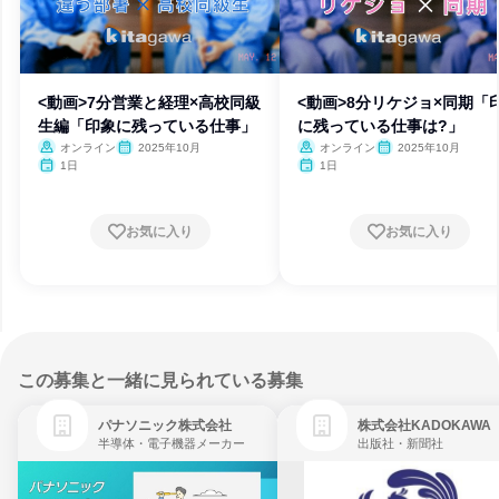
<動画>7分営業と経理×高校同級
<動画>8分リケジョ×同期「
生編「印象に残っている仕事」
に残っている仕事は?」
オンライン
2025年10月
オンライン
2025年10月
1日
1日
お気に入り
お気に入り
この募集と一緒に見られている募集
パナソニック株式会社
株式会社KADOKAWA
半導体・電子機器メーカー
出版社・新聞社