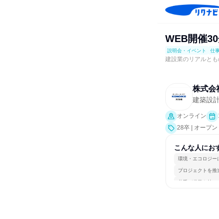
WEB開催3
説明会・イベント
仕
建設業のリアルとも
株式会
建築設
オンライン
28卒 | オ
ト、会社説明会
こんな人にお
環境・エコロジー
プロジェクトを推
若手が裁量を持て