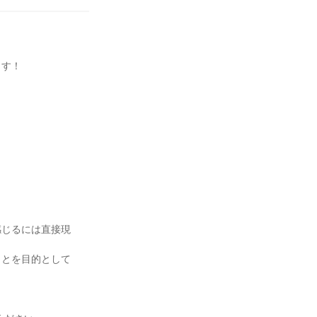
ます！
感じるには直接現
ことを目的として