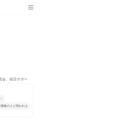
交流会、就活サポー
い
な職種の人と関われる