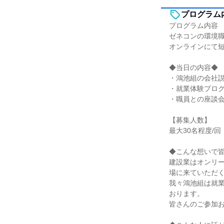
プログラム
プログラム内容
ゼネコンの環境
オンラインにて
◆当日の内容◆
・鴻池組の会社
・就業体験プロ
・職員との座談
【募集人数】
最大30名程度/回
◆こんな想いで
建設業はオンリ
場に来ていただ
我々鴻池組は就
おります。
皆さんのご参加