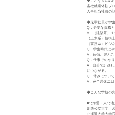
◆こんな人に話
当社就業体験プ
人事担当社員の
◆先輩社員が学
Q．必要な資格と
A．（建築系）
（土木系）技術
（事務系）ビジ
Q．学生時代に
A．勉強、遊ぶこ
Q．仕事でのや
A．自分で計画
につながる。
Q．休みについて
A．完全週休二日
◆こんな学校の
■北海道・東北地
釧路公立大学、
北海道大学大学