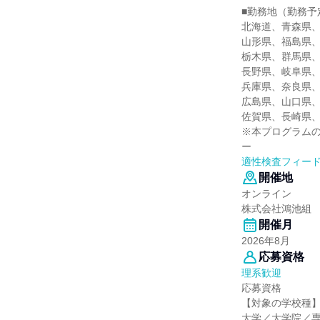
■勤務地（勤務予
北海道、青森県
山形県、福島県
栃木県、群馬県
長野県、岐阜県
兵庫県、奈良県
広島県、山口県
佐賀県、長崎県
※本プログラム
ー
適性検査フィー
開催地
オンライン
株式会社鴻池組
開催月
2026年8月
応募資格
理系歓迎
応募資格
【対象の学校種
大学／大学院／