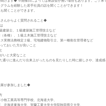
が聞けます◆ ※開催日によっては座談会が無い場合もあります。ご了承
ログラムを経験した若手社員の話を聞くことができます！
話も聞くことができます。
生さんからよく質問されること◆
は
１級建築士、１級建築施工管理技士など
士（各種）、１級土木施工管理技士など
ネス実務法務検定２級、宅地建物取引士、第一種衛生管理者など
やっておいた方が良いこと
と
りがいと大変なこと
した通りに進んだり出来上がったものを見たりした時に嬉しさや、達成感
先輩が参加しました◆
方
苫小牧工業高等専門学校、北海道大学、
院、北海道東海大学、室蘭工業大学大学院秋田県立大学、