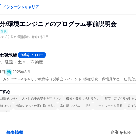
インターン
キャリア
＆
0分/環境エンジニアのプログラム事前説明会
事体験
のづくりの醍醐味に触れる1日
社鴻池組
企業をフォロー
計、建設・土木、不動産
1日
2026年8月
ープン・カンパニー&キャリア教育等（説明会・イベント [職種研究、職場見学会、社員
、業界研究]、仕事体験）
すすめ
に携わりたい
人・世の中の安全を守りたい
機械・機器に携わりたい
都市・街づくりがした
進したい
情熱を持って仕事に取り組む
常に新しいものに挑戦
チームワークを重視
多様
る環境
募集情報
企業を知る