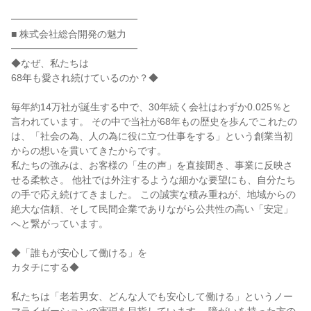
━━━━━━━━━━━━━
■ 株式会社総合開発の魅力
━━━━━━━━━━━━━
◆なぜ、私たちは
68年も愛され続けているのか？◆
毎年約14万社が誕生する中で、30年続く会社はわずか0.025％と
言われています。 その中で当社が68年もの歴史を歩んでこれたの
は、「社会の為、人の為に役に立つ仕事をする」という創業当初
からの想いを貫いてきたからです。
私たちの強みは、お客様の「生の声」を直接聞き、事業に反映さ
せる柔軟さ。 他社では外注するような細かな要望にも、自分たち
の手で応え続けてきました。 この誠実な積み重ねが、地域からの
絶大な信頼、そして民間企業でありながら公共性の高い「安定」
へと繋がっています。
◆「誰もが安心して働ける」を
カタチにする◆
私たちは「老若男女、どんな人でも安心して働ける」というノー