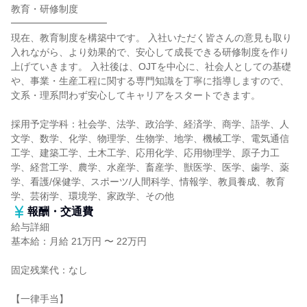
教育・研修制度
━━━━━━━━━━
現在、教育制度を構築中です。 入社いただく皆さんの意見も取り
入れながら、より効果的で、安心して成長できる研修制度を作り
上げていきます。 入社後は、OJTを中心に、社会人としての基礎
や、事業・生産工程に関する専門知識を丁寧に指導しますので、
文系・理系問わず安心してキャリアをスタートできます。
採用予定学科：社会学、法学、政治学、経済学、商学、語学、人
文学、数学、化学、物理学、生物学、地学、機械工学、電気通信
工学、建築工学、土木工学、応用化学、応用物理学、原子力工
学、経営工学、農学、水産学、畜産学、獣医学、医学、歯学、薬
学、看護/保健学、スポーツ/人間科学、情報学、教員養成、教育
学、芸術学、環境学、家政学、その他
報酬・交通費
給与詳細
基本給：月給 21万円 〜 22万円
固定残業代：なし
【一律手当】