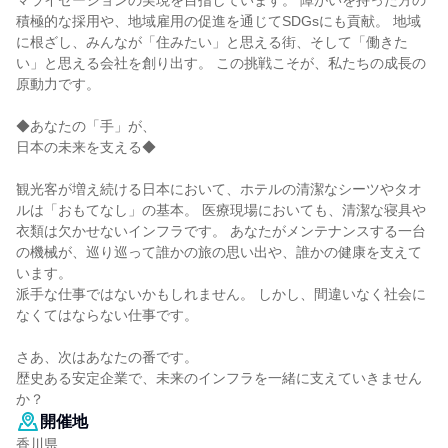
マライゼーションの実現を目指しています。 障がいを持った方の
積極的な採用や、地域雇用の促進を通じてSDGsにも貢献。 地域
に根ざし、みんなが「住みたい」と思える街、そして「働きた
い」と思える会社を創り出す。 この挑戦こそが、私たちの成長の
原動力です。
◆あなたの「手」が、
日本の未来を支える◆
観光客が増え続ける日本において、ホテルの清潔なシーツやタオ
ルは「おもてなし」の基本。 医療現場においても、清潔な寝具や
衣類は欠かせないインフラです。 あなたがメンテナンスする一台
の機械が、巡り巡って誰かの旅の思い出や、誰かの健康を支えて
います。
派手な仕事ではないかもしれません。 しかし、間違いなく社会に
なくてはならない仕事です。
さあ、次はあなたの番です。
歴史ある安定企業で、未来のインフラを一緒に支えていきません
か？
開催地
香川県