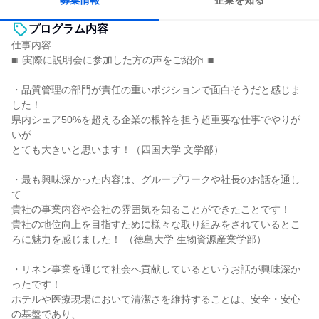
募集情報
企業を知る
プログラム内容
仕事内容
■□実際に説明会に参加した方の声をご紹介□■
・品質管理の部門が責任の重いポジションで面白そうだと感じま
した！
県内シェア50%を超える企業の根幹を担う超重要な仕事でやりが
いが
とても大きいと思います！（四国大学 文学部）
・最も興味深かった内容は、グループワークや社長のお話を通し
て
貴社の事業内容や会社の雰囲気を知ることができたことです！
貴社の地位向上を目指すために様々な取り組みをされているとこ
ろに魅力を感じました！ （徳島大学 生物資源産業学部）
・リネン事業を通じて社会へ貢献しているというお話が興味深か
ったです！
ホテルや医療現場において清潔さを維持することは、安全・安心
の基盤であり、