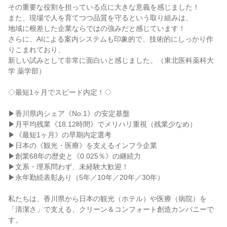
その重要な役割を担っている点に大きな意義を感じました！
また、現場で人を育てつつ品質を守るという取り組みは、
地域に根差した企業ならではの強みだと感じています！
さらに、AIによる案内システムも印象的で、技術的にしっかり作
りこまれており、
新しい試みとして非常に面白いと感じました。（東北医科薬科大
学 薬学部）
◇最短1ヶ月でスピード内定！◇
▶香川県内シェア《No.1》の安定基盤
▶月平均残業《18.12時間》でメリハリ重視（残業少なめ）
▶《最短1ヶ月》の早期内定選考
▶日本の《観光・医療》を支えるインフラ企業
▶創業68年の歴史と《0.025％》の継続力
▶文系・理系問わず、未経験大歓迎！
▶永年勤続表彰あり（5年／10年／20年／30年）
私たちは、香川県から日本の観光（ホテル）や医療（病院）を
「清潔さ」で支える、クリーン＆コンフォート創造カンパニーで
す。