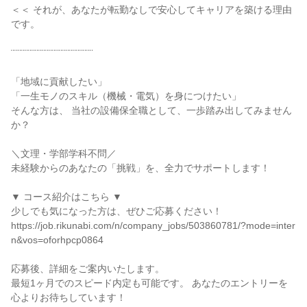
＜＜ それが、あなたが転勤なしで安心してキャリアを築ける理由
です。
¨¨¨¨¨¨¨¨¨¨¨¨¨¨¨¨¨¨¨¨¨¨¨¨
「地域に貢献したい」
「一生モノのスキル（機械・電気）を身につけたい」
そんな方は、 当社の設備保全職として、一歩踏み出してみません
か？
＼文理・学部学科不問／
未経験からのあなたの「挑戦」を、全力でサポートします！
▼ コース紹介はこちら ▼
少しでも気になった方は、ぜひご応募ください！
https://job.rikunabi.com/n/company_jobs/503860781/?mode=inter
n&vos=oforhpcp0864
応募後、詳細をご案内いたします。
最短1ヶ月でのスピード内定も可能です。 あなたのエントリーを
心よりお待ちしています！