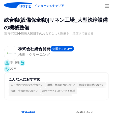
インターン
キャリア
＆
総合職(設備保全職)|リネン工場_大型洗浄設備
の機械整備
賞与年3回◆観光大国日本のおもてなしと医療を、清潔さで支える
株式会社総合開発
企業をフォロー
洗濯・クリーニング
香川県
27卒
こんな人におすすめ
人・世の中の安全を守りたい
機械・機器に携わりたい
地域貢献に携わりたい
採用・育成に関わりたい
穏やかで互いのペースを尊重
コミュニケーションが活発
冷静に仕事に取り組む
長く同じ会社に居続けられる
人とたくさん会話する
目標に追われず働ける