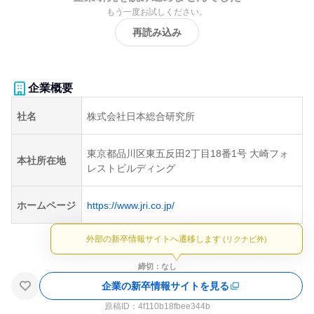
もう一度お試しください。
再読み込み
企業概要
社名
株式会社日本総合研究所
東京都品川区東五反田2丁目18番1号 大崎フォ
本社所在地
レストビルディング
ホームページ
https://www.jri.co.jp/
外部の新卒情報サイトへ遷移します
(リクナビ外)
締切：なし
企業の新卒情報サイトを見る
原稿ID：
4f110b18fbee344b