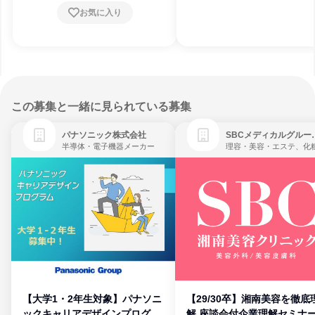
お気に入り
この募集と一緒に見られている募集
パナソニック株式会社
SBCメディ
半導体・電子機器メーカー
【大学1・2年生対象】パナソニ
【29/30卒】湘南美容を徹底
ックキャリアデザインプログラ
解 座談会付企業理解セミナ