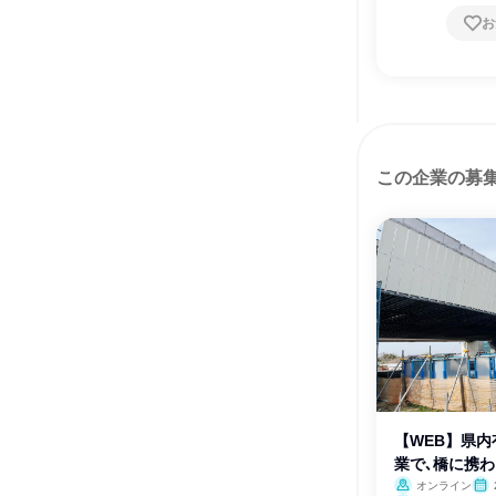
お
この企業の募
【WEB】県
業で､橋に携わ
オンライン