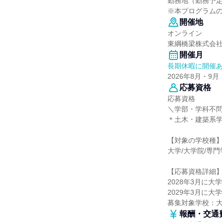
勤務地（勤務予
※本プログラム
開催地
オンライン
東綱橋梁株式会
開催月
長期休暇に開催
2026年8月・9月
応募資格
応募資格
＼学部・学科不
＊土木・建築系
【対象の学校種
大学/大学院/専
【応募資格詳細
2028年3月に
2029年3月に
募集対象学校：
報酬・交通