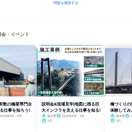
問題を報告する
明会・イベント
内有数の橋梁専門企
説明会&現場見学|地図に残る巨
橋づくりの
る仕事を知ろう!
大インフラを支える仕事を知る!
体験してみ
2026年8月・9月
栃木県
2026年8月・9月
栃木県
27年
1日
1日