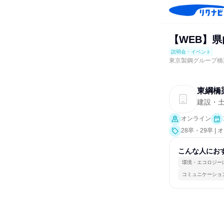
【WEB】
説明会・イベント
東京製鋼グループ橋
東綱橋
建設・
オンライン
28卒・29卒 
こんな人にお
環境・エコロジー
コミュニケーショ