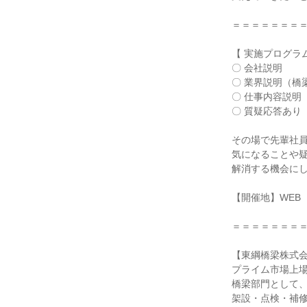
＝＝＝＝＝＝＝
【 実施プログラム
〇 会社説明
〇 業界説明（橋
〇 仕事内容説明
〇 質疑応答あり
その場で先輩社
気になることや
解消する機会に
【開催地】WEB
＝＝＝＝＝＝＝
【東綱橋梁株式
プライム市場上場
橋梁部門として
架設・点検・補