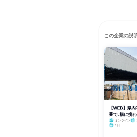
この企業の説
【WEB】県
業で､橋に携わ
オンライン
1日