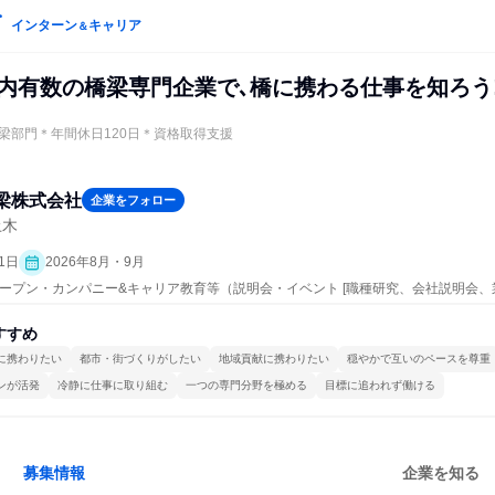
インターン
キャリア
＆
県内有数の橋梁専門企業で､橋に携わる仕事を知ろう
梁部門＊年間休日120日＊資格取得支援
梁株式会社
企業をフォロー
土木
1日
2026年8月・9月
| オープン・カンパニー&キャリア教育等（説明会・イベント [職種研究、会社説明会、
すすめ
に携わりたい
都市・街づくりがしたい
地域貢献に携わりたい
穏やかで互いのペースを尊重
ンが活発
冷静に仕事に取り組む
一つの専門分野を極める
目標に追われず働ける
募集情報
企業を知る