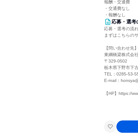
報酬・交通費
・交通費なし
・報酬なし
応募・選考
応募・選考の流
まずはこちらの
【問い合わせ先
東綱橋梁株式会
〒329-0502
栃木県下野市下古
TEL：0285-53-5
E-mail：honsya@t
【HP】https://www