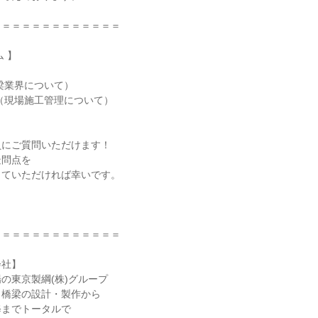
＝＝＝＝＝＝＝＝＝＝＝＝＝
 】
梁業界について）
（現場施工管理について）
員にご質問いただけます！
疑問点を
していただければ幸いです。
＝＝＝＝＝＝＝＝＝＝＝＝＝
会社】
の東京製綱(株)グループ
、橋梁の設計・製作から
修までトータルで