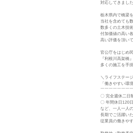
対応してきまし
栃木県内で橋梁
当社を含めても
数多くの土木技
付加価値の高い
高い評価を頂い
官公庁をはじめ
『利根川高架橋
多くの施工を手
＼ライフステー
「働きやすい環
￣￣￣￣￣￣￣
〇 完全週休二日
〇 年間休日120日
など、一人一人
長期でご活躍い
従業員の働きや