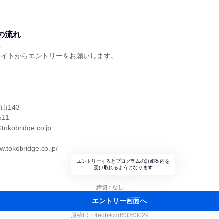
の流れ
れ
サイトからエントリーをお願いします。
】
社
山143
511
okobridge.co.jp
.tokobridge.co.jp/
エントリーするとプログラムの詳細案内を
受け取れるようになります
締切：なし
エントリー画面へ
原稿ID：
4edb9cdd63363029