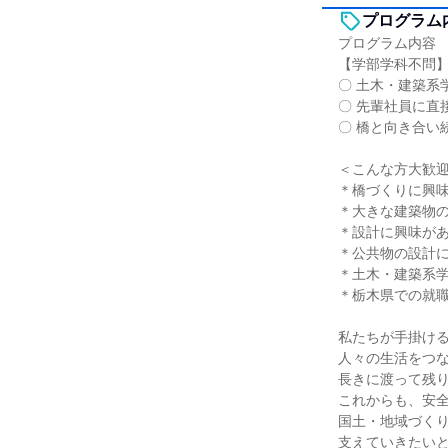
プログラム
プログラム内容
【学部学科不問
〇 土木・建築系
〇 先輩社員に直
〇 橋と向き合い
＜こんな方大歓
＊橋づくりに興
＊大きな建築物
＊設計に興味が
＊公共物の設計
＊土木・建築系
＊栃木県での就
私たちが手掛け
人々の生活をつ
長きに渡って残
これからも、安
国土・地域づく
支えていきたい