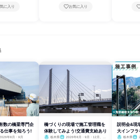
気に入り
お気に入り
集
内有数の橋梁専門企
橋づくりの現場で施工管理職を
説明会&現
る仕事を知ろう!
体験してみよう!交通費支給あり
大インフラ
2026年8月・9月
栃木県
2026年8月・9月・12月、20
栃木県