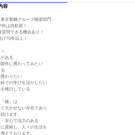
内容
】東京製鋼グループ橋梁部門
学科は尚歓迎！
接質問できる機会あり！
続け70年以上！
迎＞
味がある
の製作に携わってみたい
ある
に携わりたい
学科での学びを活かしたい
職を検討している
る「橋」は、
なぐ欠かせない存在であり、
り続けます。
全・安心で活力のある
りに貢献し、人々の生活を
と考えております。