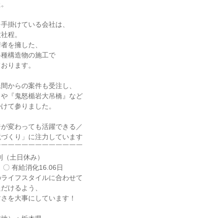
た。
を手掛けている会社は、
数社程。
術者を擁した、
各種構造物の施工で
ております。
民間からの案件も受注し、
』や『鬼怒楯岩大吊橋』など
掛けて参りました。
ジが変わっても活躍できる／
境づくり」に注力しています
￣￣￣￣￣￣￣￣￣￣￣￣￣
制（土日休み）
 〇 有給消化16.06日
のライフスタイルに合わせて
ただけるよう、
すさを大事にしています！