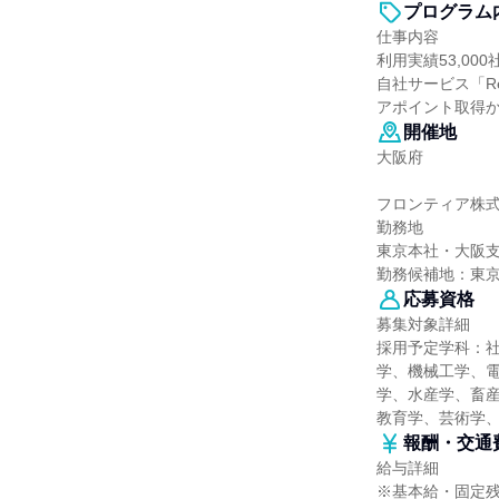
プログラム
仕事内容
利用実績53,0
自社サービス「R
アポイント取得
開催地
大阪府
フロンティア株
勤務地
東京本社・大阪
勤務候補地：東
応募資格
募集対象詳細
採用予定学科：
学、機械工学、
学、水産学、畜産
教育学、芸術学
報酬・交通
給与詳細
※基本給・固定