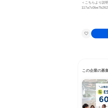
＜こちらより説明会にご応募
117a7c0be7b262
この企業の募