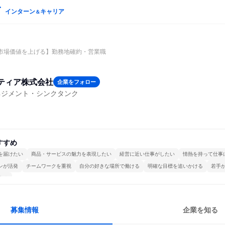
インターン
キャリア
＆
材で市場価値を上げる】勤務地確約・営業職
ティア株式会社
企業をフォロー
ネジメント・シンクタンク
すすめ
を届けたい
商品・サービスの魅力を表現したい
経営に近い仕事がしたい
情熱を持って仕事
ンが活発
チームワークを重視
自分の好きな場所で働ける
明確な目標を追いかける
若手
する
募集情報
企業を知る