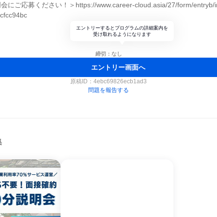
ください！＞https://www.career-cloud.asia/27/form/entryb/in
cfcc94bc
エントリーするとプログラムの詳細案内を
受け取れるようになります
締切：なし
エントリー画面へ
原稿ID：
4ebc69826ecb1ad3
問題を報告する
集