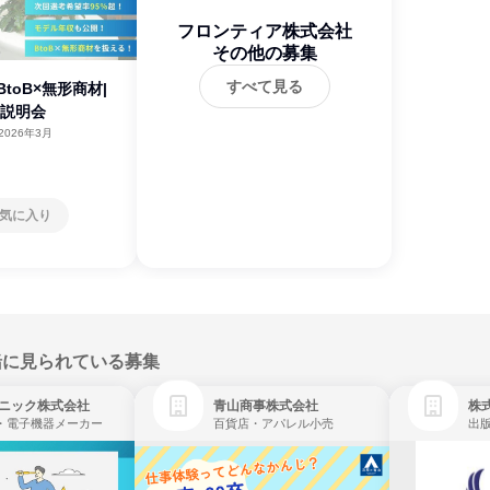
フロンティア株式会社
その他の募集
すべて見る
toB×無形商材|
社説明会
2026年3月
気に入り
緒に見られている募集
ニック株式会社
青山商事株式会社
株式
・電子機器メーカー
百貨店・アパレル小売
出