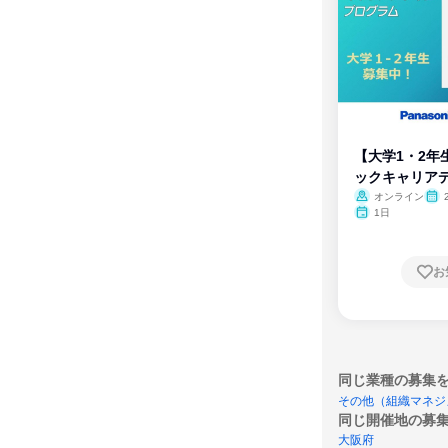
【大学1・2年
ックキャリア
ム
オンライン
1日
お
同じ業種の募集
その他（組織マネジ
同じ開催地の募
大阪府