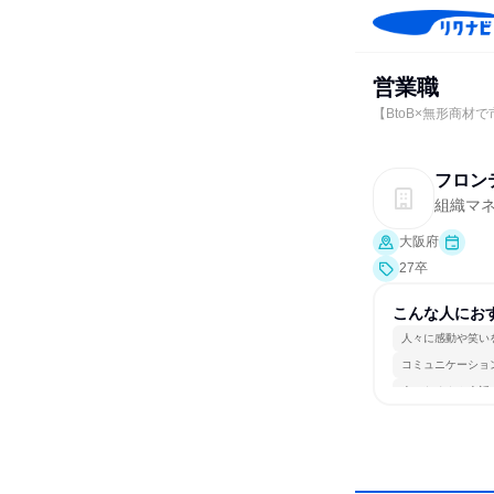
営業職
【BtoB×無形商
フロン
組織マ
大阪府
27卒
こんな人にお
人々に感動や笑い
コミュニケーショ
人とたくさん会話