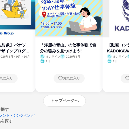
生対象】パナソニ
「洋服の青山」の仕事体験で自
【動画コン
デザインプログラ
分の強みを見つけよう!
KADOKA
2026年8月・9月・10月
オンライン
2026年8月
オンライン
1日
1日
気に入り
お気に入り
トップページへ
を探す
メント・シンクタンク）
集を探す