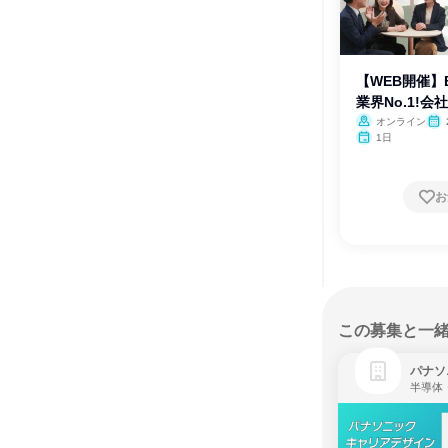
【WEB開催】B
業界No.1!会
オンライン
1日
お
この募集と一
パナソ
半導体