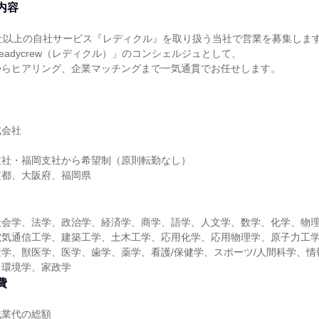
内容
00社以上の自社サービス『レディクル』を取り扱う当社で営業を募集しま
eadycrew（レディクル）」のコンシェルジュとして、
からヒアリング、企業マッチングまで一気通貫でお任せします。
式会社
支社・福岡支社から希望制（原則転勤なし）
京都、大阪府、福岡県
社会学、法学、政治学、経済学、商学、語学、人文学、数学、化学、物
電気通信工学、建築工学、土木工学、応用化学、応用物理学、原子力工
学、獣医学、医学、歯学、薬学、看護/保健学、スポーツ/人間科学、情
、環境学、家政学
費
残業代の総額