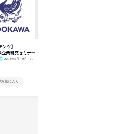
テンツ】
先着順・選考なし|注文住宅の総
タカラト
WA企業研究セミナー
合職|会社説明会&社長座談会
ビ」を学
2026年8月・9月・10
オンライン
2026年8月・9月
オンラ
月・11月・12月
1日
1日
お気に入り
お気に入り