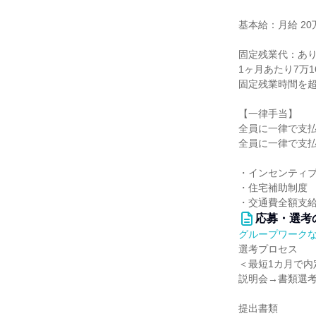
基本給：月給 20万
固定残業代：あ
1ヶ月あたり7万
固定残業時間を
【一律手当】
全員に一律で支
全員に一律で支
・インセンティ
・住宅補助制度
・交通費全額支
応募・選考
グループワーク
選考プロセス
＜最短1カ月で内
説明会→書類選考
提出書類