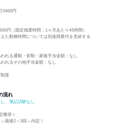
3400円
り
1600円（固定残業時間：1ヶ月あたり45時間）
超えた勤務時間については別途残業代を支給する
払われる通勤・皆勤・家族手当金額：なし
払われるその他手当金額：なし
ブ制度
給
の流れ
なし、筆記試験なし
定獲得＞
→面接2～3回→内定！