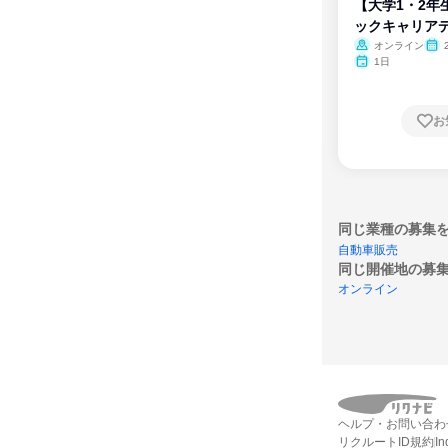
【大学1・2年
ックキャリア
ム
オンライン
1日
お
同じ業種の募集
自動車販売
同じ開催地の募
オンライン
ヘルプ・お問い合わ
リクルートID規約
I