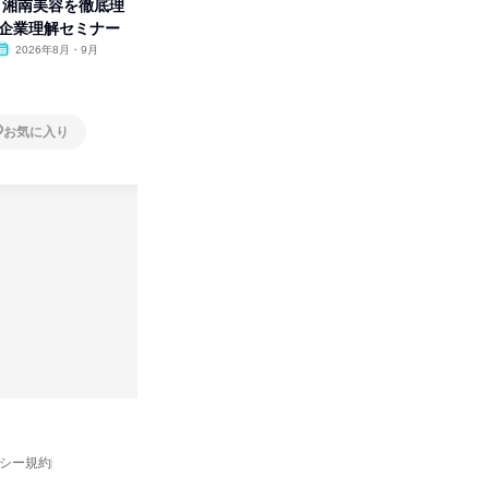
卒】湘南美容を徹底理
人事の心を動かす「自己表現」
タカラト
付企業理解セミナー
の極意/選考官の本音を動画で公
ビ」を学
開
2026年8月・9月
オンライン
2026年8月・9月・10
オンラ
月・11月・12月
1日
1日
お気に入り
お気に入り
バシー規約