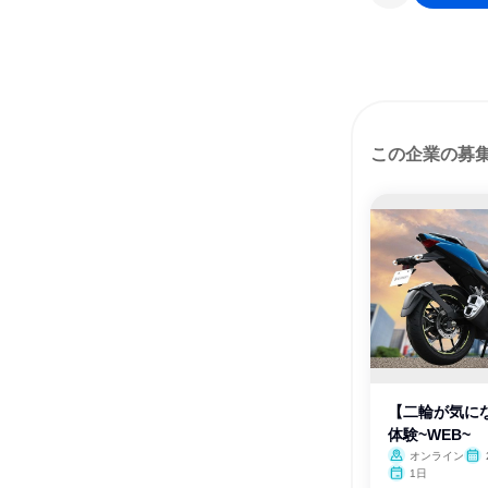
この企業の募
【二輪が気に
体験~WEB~
オンライン
1日