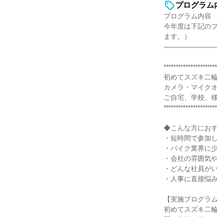
プログラム
プログラム内容
今年度は下記の
ます。）
―――――――
**********************
初めてスズキ二
カメラ・マイクオ
ご自宅、学校、
**********************
◆こんな方にお
・短時間で参加
・バイク業界に
・会社の雰囲気
・どんな社員が
・人事に直接悩
【実施プログラ
初めてスズキ二