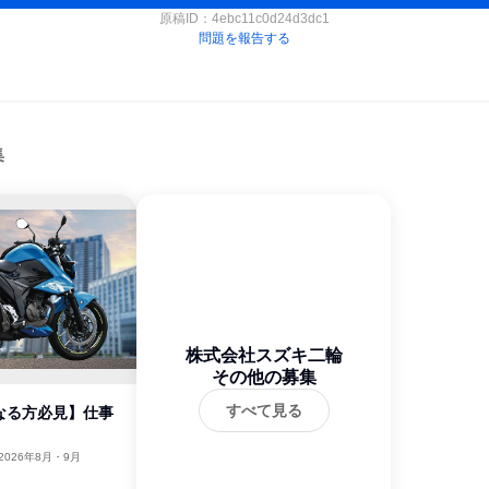
原稿ID：
4ebc11c0d24d3dc1
問題を報告する
集
株式会社スズキ二輪
その他の募集
すべて見る
なる方必見】仕事
2026年8月・9月