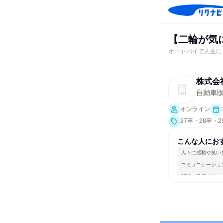
【二輪が気
オートバイで人生に
株式会
自動車
オンライン
27卒・28卒・
こんな人にお
人々に感動や笑い
コミュニケーショ
明確な目標を追い