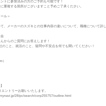
ベントに参加済みの方のご予約も可能です！
容に重複する箇所がございますこと予めご了承ください。
ュール＞
いて、メーカーのスズキとの仕事内容の違いについて、職種について詳
談会
さんからのご質問にお答えします！
会社のこと、就活のこと、疑問や不安点を何でも聞いてください！
】
om）
法】
よりエントリーお願いいたします。
mynavi.jp/28/pc/search/corp255757/outline.html