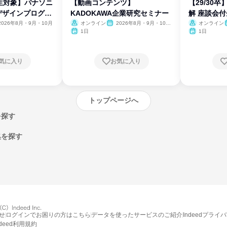
生対象】パナソニ
【動画コンテンツ】
【29/30
デザインプログラ
KADOKAWA企業研究セミナー
解 座談会
2026年8月・9月・10月
オンライン
2026年8月・9月・10
オンライン
月・11月・12月
1日
1日
気に入り
お気に入り
トップページへ
を探す
集を探す
エントリーするとプログラムの詳細案内を
受け取れるようになります
せ
ログインでお困りの方はこちら
データを使ったサービスのご紹介
Indeedプライ
ndeed利用規約
締切：2026年11月30日