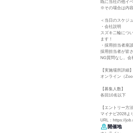
既に当社の他イ
※その場合は内
＜当日のスケジ
・会社説明
スズキ二輪につ
ます！
・採用担当者座
採用担当者が皆
NG質問なし。
【実施場所詳細
オンライン（Zo
【募集人数】
各回10名以下
【エントリー方
マイナビ2028
URL：https://job.
開催地