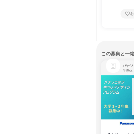
お
この募集と一
パナソ
半導体