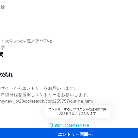
二輪
種：大学／大学院／専門学校
大学
費
の流れ
れ
のサイトからエントリーをお願いします。
加希望日程を選択しエントリーをお願いします。
mynavi.jp/28/pc/search/corp255757/outline.html
エントリーするとプログラムの詳細案内を
受け取れるようになります
締切：2026年11月30日
エントリー画面へ