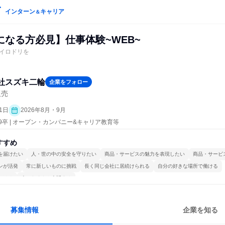
インターン
キャリア
＆
になる方必見】仕事体験~WEB~
イロドリを
社スズキ二輪
企業をフォロー
販売
1日
2026年8月・9月
29卒 | オープン・カンパニー&キャリア教育等
すすめ
を届けたい
人・世の中の安全を守りたい
商品・サービスの魅力を表現したい
商品・サービ
ンが活発
常に新しいものに挑戦
長く同じ会社に居続けられる
自分の好きな場所で働ける
かける
人とたくさん会話する
募集情報
企業を知る