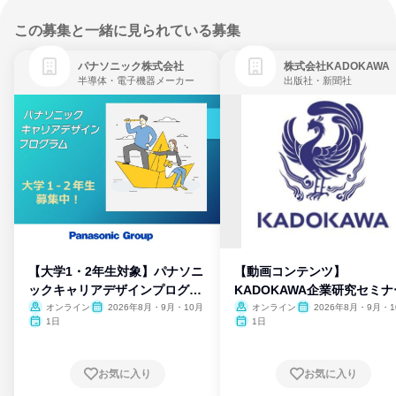
この募集と一緒に見られている募集
パナソニック株式会社
株式会社KADOKAWA
半導体・電子機器メーカー
出版社・新聞社
【大学1・2年生対象】パナソニ
【動画コンテンツ】
ックキャリアデザインプログラ
KADOKAWA企業研究セミナ
ム
オンライン
2026年8月・9月・10月
オンライン
2026年8月・9月・1
月・11月・12月
1日
1日
お気に入り
お気に入り