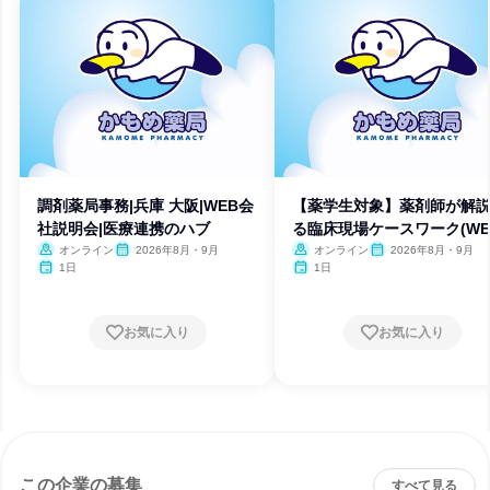
調剤薬局事務|兵庫 大阪|WEB会
【薬学生対象】薬剤師が解
社説明会|医療連携のハブ
る臨床現場ケースワーク(WE
オンライン
2026年8月・9月
オンライン
2026年8月・9月
1日
1日
お気に入り
お気に入り
この企業の募集
すべて見る