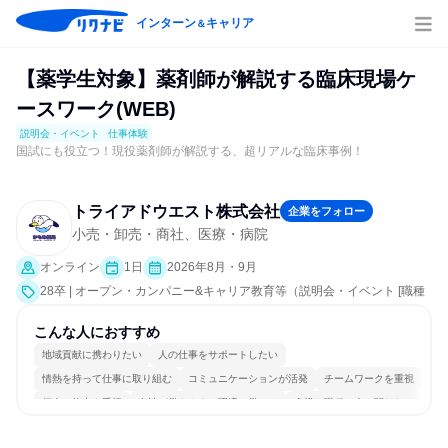
インターン
キャリア
＆
【薬学生対象】薬剤師が解説する臨床現場ケ
ースワーク(WEB)
説明会・イベント
仕事体験
国試にも役立つ！現役薬剤師が解説する、超リアルな臨床事例！
トライアドウエスト株式会社
企業をフォロー
小売・卸売・商社、医療・病院
オンライン
1日
2026年8月・9月
28卒 | オープン・カンパニー&キャリア教育等（説明会・イベント [職種
研究、職場見学会、社員交流会、就活サポート、会社説明会、業界研
究]、仕事体験）
こんな人におすすめ
地域貢献に携わりたい
人の仕事をサポートしたい
情熱を持って仕事に取り組む
コミュニケーションが活発
チームワークを重視
個人の能力を重視
女性が働きやすい環境で働ける
多様な職種の人と関われる
若手が裁量を持てる環境