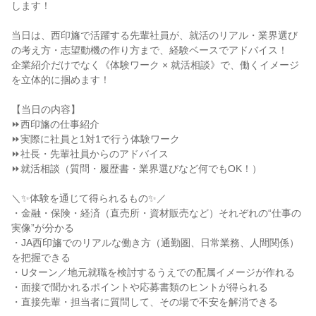
します！
当日は、西印旛で活躍する先輩社員が、就活のリアル・業界選び
の考え方・志望動機の作り方まで、経験ベースでアドバイス！
企業紹介だけでなく《体験ワーク × 就活相談》で、働くイメージ
を立体的に掴めます！
【当日の内容】
⏩西印旛の仕事紹介
⏩実際に社員と1対1で行う体験ワーク
⏩社長・先輩社員からのアドバイス
⏩就活相談（質問・履歴書・業界選びなど何でもOK！）
＼✨体験を通じて得られるもの✨／
・金融・保険・経済（直売所・資材販売など）それぞれの“仕事の
実像”が分かる
・JA西印旛でのリアルな働き方（通勤圏、日常業務、人間関係）
を把握できる
・Uターン／地元就職を検討するうえでの配属イメージが作れる
・面接で聞かれるポイントや応募書類のヒントが得られる
・直接先輩・担当者に質問して、その場で不安を解消できる