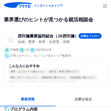
インターン
キャリア
＆
業界選びのヒントが見つかる就活相談会
西印旛農業協同組合（JA西印旛）
企業をフォロー
金融、農業・林業・水産業、保険
千葉県
1日
2025年12月
27卒 | オープン・カンパニー&キャリア教育等
こんな人におすすめ
環境・エコロジーに携わりたい
食生活・食育に関わりたい
都市・街づくりがしたい
健康促進に携わりたい
地域貢献に携わりたい
商品・サービスを企画したい
プロジェクトを推進したい
穏やかで互いのペースを尊重
女性が働きやすい環境で働ける
一つの専門分野を極める
募集情報
企業を知る
プログラム内容