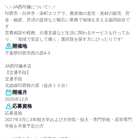
＼✨JA西印旛について✨／
印西市・白井市・栄町エリアで、農産物の直売・資材の販売、貯
金・融資、共済の提供など幅広い業務で地域を支える協同組合で
す
営農相談や税務、介護支援など生活に関わるサービスも行ってお
り、「地域で安定して働く」選択肢を探す方にぴったりです"
開催地
千葉県印西市西の原4-3
JA西印旛本店
【交通手段】
交通手段
北総線印西牧の原（徒歩１５分）
開催月
2025年12月
応募資格
応募資格
2027年3月に4年制大学および大学院・短大・専門学校・高等専門
学校を卒業予定の方