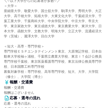
＼✨以下大学からの応募者が多数✨／
＜大学＞
亜細亜大学、敬愛大学、国士舘大学、駒澤大学、秀明大学、大正
大学、高千穂大学、拓殖大学、大東文化大学、千葉経済大学、千
葉工業大学、千葉商科大学、中央学院大学、中京大学、帝京大
学、東京家政大学、東京成徳大学、東京農業大学、東洋大学、日
本大学、函館大学、文教大学、明海大学、立正大学、流通経済大
学（茨城）、麗澤大学、目白大学
＜短大・高専・専門学校＞
専門学校ＥＳＰエンタテインメント東京、大原簿記学校、日本自
動車大学校袖ヶ浦校、千葉県立農業大学校、東京ＩＴ会計公務員
専門学校千葉校、東京医薬看護専門学校、東京法律公務員専門学
校、日本国際工科専門学校
募集対象学校：専門学校、高等専門学校、短大、大学、大学院
（修士）、大学院（博士）
報酬・交通費
報酬・交通費
報酬はございません
応募・選考の流れ
応募・選考の流れ