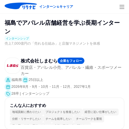
インターン
キャリア
＆
福島でアパレル店舗経営を学ぶ長期インター
ン
インターンシップ
売上7,000億円の「売れる仕組み」と店舗マネジメントを体感
株式会社しまむら
企業をフォロー
百貨店・アパレル小売、アパレル・繊維・スポーツメー
カー
福島県
25日以上
2026年8月・9月・10月・11月・12月、2027年1月
28卒 | インターンシップ
こんな人におすすめ
地域貢献に携わりたい
プロジェクトを推進したい
経営に近い仕事がしたい
分析・リサーチしたい
チームを統率したい
チームワークを重視
長く同じ会社に居続けられる
多様な職種の人と関われる