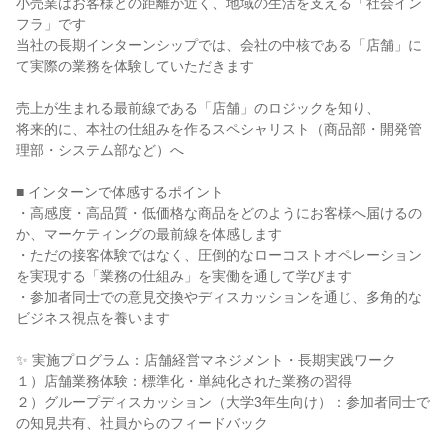
小売業はお客様との距離が近く、地域の生活を支える「社会イン
フラ」です
当社の長期インターンシップでは、会社の中核である「店舗」に
て実際の業務を体験していただきます
売上が生まれる最前線である「店舗」のロジックを知り、
将来的に、本社の仕組みを作るスペシャリスト（商品部・開発管
理部・システム部など）へ
■ インターンで体感するポイント
・高感度・高品質・低価格な商品をどのようにお客様へ届けるの
か、マーケティングの最前線を体感します
・ただの接客体験ではなく、圧倒的なローコストオペレーション
を実現する「業務の仕組み」を実働を通して学びます
・参加者同士での意見交換やディスカッションを通じ、多角的な
ビジネス視点を養います
✨ 実施プログラム：店舗経営マネジメント・長期実践ワーク
１）店舗業務体験：標準化・単純化された業務の習得
２）グループディスカッション（大学3年生向け）：参加者同士で
の知見共有、社員からのフィードバック