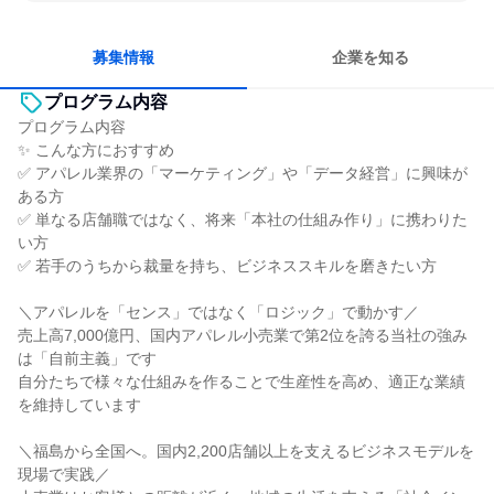
明確な目標を追いかける
若手が裁量を持てる環境
募集情報
企業を知る
プログラム内容
プログラム内容
✨ こんな方におすすめ
✅ アパレル業界の「マーケティング」や「データ経営」に興味が
ある方
✅ 単なる店舗職ではなく、将来「本社の仕組み作り」に携わりた
い方
✅ 若手のうちから裁量を持ち、ビジネススキルを磨きたい方
＼アパレルを「センス」ではなく「ロジック」で動かす／
売上高7,000億円、国内アパレル小売業で第2位を誇る当社の強み
は「自前主義」です
自分たちで様々な仕組みを作ることで生産性を高め、適正な業績
を維持しています
＼福島から全国へ。国内2,200店舗以上を支えるビジネスモデルを
現場で実践／