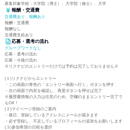
募集対象学校：大学院（博士）、大学院（修士）、大学
報酬・交通費
交通費あり、報酬あり
報酬・交通費
報酬なし
交通費支給あり
応募・選考の流れ
グループワークなし
応募・選考の流れ
応募・今後の流れ
※リクナビのエントリーだけでは予約は完了しておりません※
(１)リクナビからエントリー
・この画面の青色の「エントリー画面へ行く」ボタンを押す
・次の画面で内容を確認し、再度ボタンを押せば完了
※履歴書情報の入力は任意のため、空欄のままエントリー完了で
もOK！
(２)マイページ登録のご案内
・後日、登録しているアドレスにメールが届きます
・必ず登録し、不足しているプロフィールの追加をお願いします
(３)参加希望の日程を選択