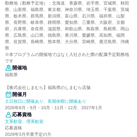
勤務地（勤務予定地）：北海道、青森県、岩手県、宮城県、秋田
県、山形県、福島県、東京都、神奈川県、埼玉県、千葉県、茨城
県、栃木県、群馬県、新潟県、富山県、石川県、福井県、山梨
県、長野県、岐阜県、静岡県、愛知県、三重県、大阪府、京都
府、兵庫県、奈良県、滋賀県、和歌山県、鳥取県、島根県、岡山
県、広島県、山口県、徳島県、香川県、愛媛県、高知県、福岡
県、佐賀県、長崎県、熊本県、大分県、宮崎県、鹿児島県、沖縄
県
※本プログラムの開催地ではなく入社された際の配属予定勤務地
です
開催地
福島県
【株式会社しまむら】福島県のしまむら店舗
開催月
土日祝日に開催あり、長期休暇に開催あり
2026年8月・9月・10月・11月・12月、2027年1月
応募資格
文系歓迎、理系歓迎
応募資格
2028年3月卒業予定の方