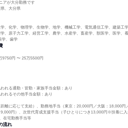
ニアが大分勤務です
葉県、大分県
数学、化学、物理学、生物学、地学、機械工学、電気通信工学、建築工
理学、原子力工学、経営工学、農学、水産学、畜産学、獣医学、医学、看
薬学、歯学
費
9750円 〜 25万5500円
し
払われる通勤・皆勤・家族手当金額：あり
払われるその他手当金額：あり
離に応じて支給）、勤務地手当（東京：20,000円／大阪：18,000円／福
9,000円）、次世代育成支援手当（子ひとりにつき13,000円※扶養に
、在宅勤務手当等
の流れ