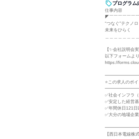
プログラム
仕事内容
◤￣￣￣￣￣￣
“つなぐ”テクノ
未来をひらく
＿＿＿＿＿＿＿
【✨会社説明会実
以下フォームよ
https://forms.cl
━━━━━━━
⭐この求人のポイ
━━━━━━━
✅社会インフラ
✅安定した経営基
✅年間休日121
✅大分の地場企
━━━━━━━
【西日本電線株