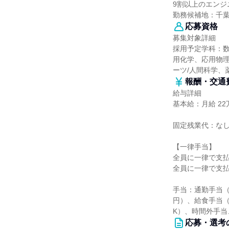
9割以上のエンジ
勤務候補地：千
応募資格
募集対象詳細
採用予定学科：
用化学、応用物
ーツ/人間科学、
報酬・交通
給与詳細
基本給：月給 22万
固定残業代：な
【一律手当】
全員に一律で支
全員に一律で支
手当：通勤手当（距
円）、給食手当（
K）、時間外手当
応募・選考