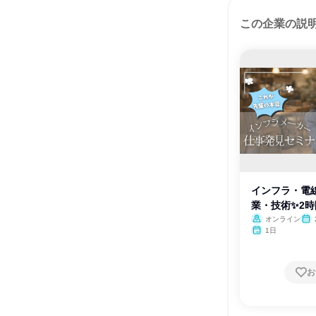
この企業の説
インフラ・電
業・技術✨2時
明会
オンライン
1日
お