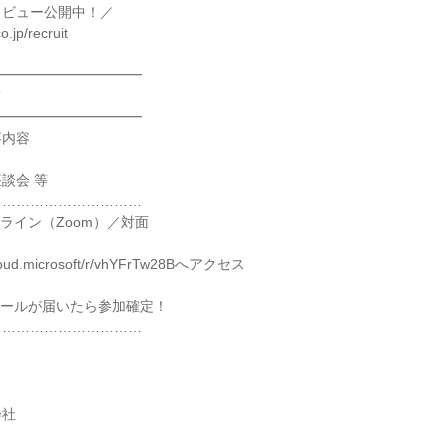
タビュー公開中！／
o.jp/recruit
━━━━━━━━━━━
て
━━━━━━━━━━━
事内容
談会 等
……………………………
ライン（Zoom）／対面
.cloud.microsoft/r/vhYFrTw28Bへアクセス
メールが届いたら参加確定！
……………………………
会社