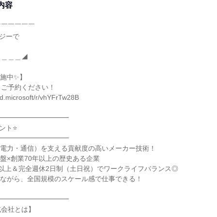
内容
￣￣￣￣￣￣
ロジーで
＿＿＿＿◢
施中✨】
りご予約ください！
oud.microsoft/r/vhYFrTw28B
━━━━━━━━━━━
ント⭐
━━━━━━━━━━━
（電力・通信）を支える貢献度の高いメーカー技術！
盤×創業70年以上の歴史ある企業
日以上＆完全週休2日制（土日祝）でワークライフバランス◎
業ながら、全国規模のスケール感で仕事できる！
━━━━━━━━━━━
式会社とは】