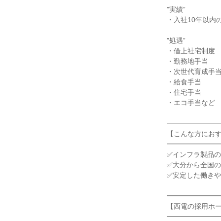
”実績”
・入社10年以内
”処遇”
・借上社宅制度
・勤務地手当
・次世代育成手
・給食手当
・住宅手当
・エコ手当など
━━━━━━━
【こんな方にお
━━━━━━━
✅インフラ製品
✅大分から全国
✅安定した働き
━━━━━━━
【西電の採用ホ
━━━━━━━