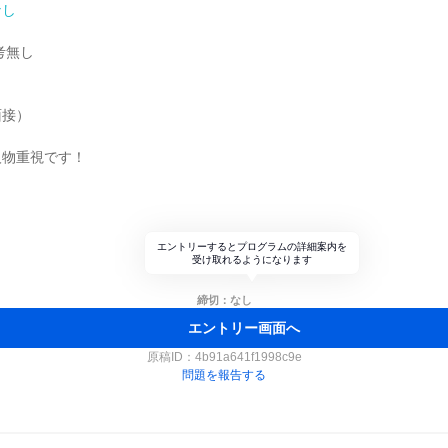
なし
考無し
面接）
人物重視です！
ト
エントリーするとプログラムの詳細案内を
受け取れるようになります
締切：なし
エントリー画面へ
原稿ID：
4b91a641f1998c9e
問題を報告する