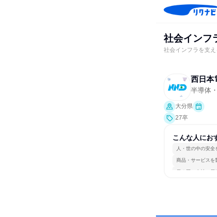
社会インフラ
社会インフラを支え
西日本
半導体
大分県
27卒
こんな人にお
人・世の中の安全
商品・サービスを
長く同じ会社に居