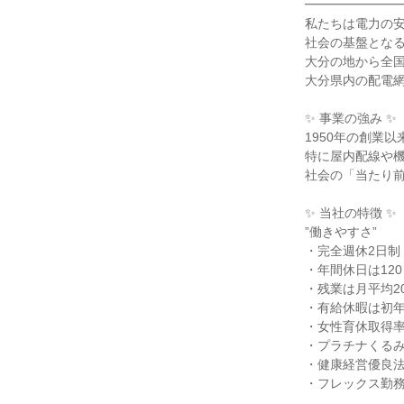
━━━━━━━
私たちは電力の安
社会の基盤とな
大分の地から全国
大分県内の配電網
✨ 事業の強み ✨
1950年の創業
特に屋内配線や機
社会の「当たり前
✨ 当社の特徴 ✨
”働きやすさ”
・完全週休2日制
・年間休日は12
・残業は月平均2
・有給休暇は初年
・女性育休取得率
・プラチナくる
・健康経営優良
・フレックス勤