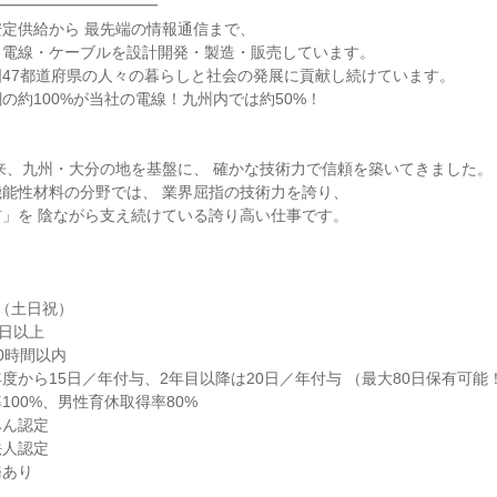
━━━━━━━━━━━
定供給から 最先端の情報通信まで、
る電線・ケーブルを設計開発・製造・販売しています。
47都道府県の人々の暮らしと社会の発展に貢献し続けています。
の約100%が当社の電線！九州内では約50%！
以来、九州・大分の地を基盤に、 確かな技術力で信頼を築いてきました。
能性材料の分野では、 業界屈指の技術力を誇り、
」を 陰ながら支え続けている誇り高い仕事です。
（土日祝）
0日以上
0時間以内
度から15日／年付与、2年目以降は20日／年付与 （最大80日保有可能
100%、男性育休取得率80%
みん認定
法人認定
務あり