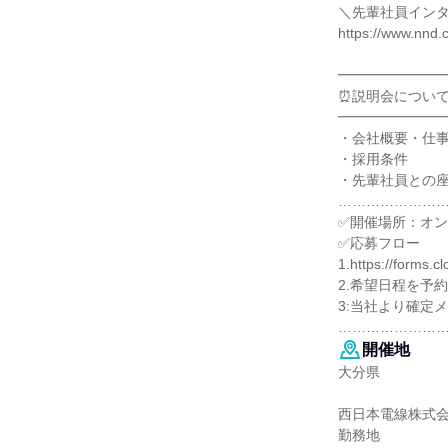
＼先輩社員イン
https://www.nnd.c
━━━━━━━
⏰説明会につい
━━━━━━━
・会社概要・仕
・採用条件
・先輩社員との座
…………………
✅開催場所：オン
✅応募フロー
1.https://forms
2.希望日程を予約
3:当社より確定
…………………
開催地
大分県
西日本電線株式
勤務地