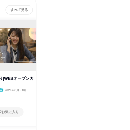
すべて見る
り|WEBオープンカ
インフラ・電線メーカーの設計
特典あり
開発職を学ぶ✨1day仕事体験
カンパニ
2026年8月・9月
大分県
2026年9月・12月
大分県
1日
1日
お気に入り
お気に入り