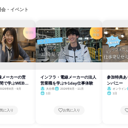
明会・イベント
線メーカーの営
インフラ・電線メーカーの法人
参加特典あ
間で学ぶWEB説
営業職を学ぶ✨1day仕事体験
ンパニー
2026年8月・9月
大分県
2026年8月・11月
オンライン
1日
1日
気に入り
お気に入り