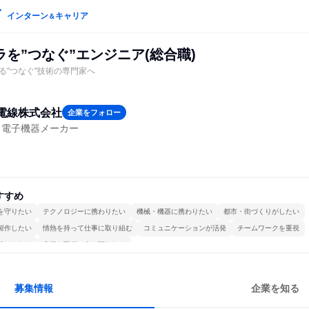
インターン
キャリア
＆
を”つなぐ”エンジニア(総合職)
る"つなぐ"技術の専門家へ
電線株式会社
企業をフォロー
・電子機器メーカー
すすめ
を守りたい
テクノロジーに携わりたい
機械・機器に携わりたい
都市・街づくりがしたい
製作したい
情熱を持って仕事に取り組む
コミュニケーションが活発
チームワークを重視
続けられる
多様な職種の人と関われる
募集情報
企業を知る