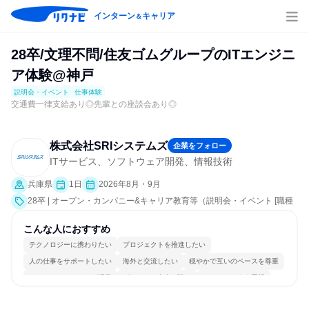
インターン
キャリア
＆
28卒/文理不問/住友ゴムグループのITエンジニ
ア体験@神戸
説明会・イベント
仕事体験
交通費一律支給あり◎先輩との座談会あり◎
株式会社SRIシステムズ
企業をフォロー
ITサービス、ソフトウェア開発、情報技術
兵庫県
1日
2026年8月・9月
28卒 | オープン・カンパニー&キャリア教育等（説明会・イベント [職種
研究、社員交流会、会社説明会、業界研究]、仕事体験）
こんな人におすすめ
テクノロジーに携わりたい
プロジェクトを推進したい
人の仕事をサポートしたい
海外と交流したい
穏やかで互いのペースを尊重
コミュニケーションが活発
グローバル志向が強い
チームワークを重視
女性が働きやすい環境で働ける
長く同じ会社に居続けられる