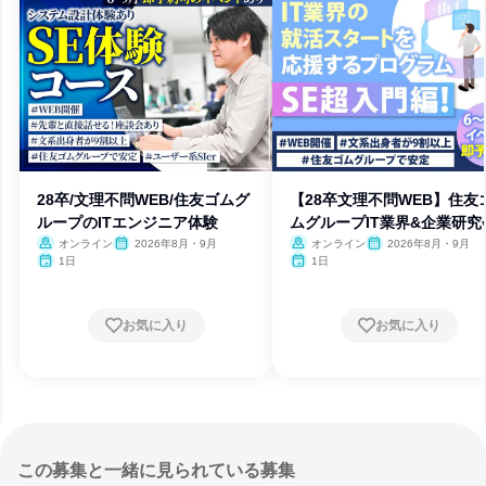
28卒/文理不問WEB/住友ゴムグ
【28卒文理不問WEB】住友
ループのITエンジニア体験
ムグループIT業界&企業研究
オンライン
2026年8月・9月
オンライン
2026年8月・9月
1日
1日
お気に入り
お気に入り
この募集と一緒に見られている募集