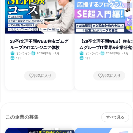
28卒/文理不問WEB/住友ゴムグ
【28卒文理不問WEB】住友
ループのITエンジニア体験
ムグループIT業界&企業研究
オンライン
2026年8月・9月
オンライン
2026年8月・9月
1日
1日
お気に入り
お気に入り
この企業の募集
すべて見る