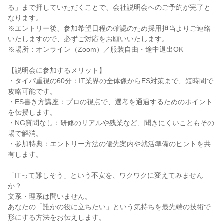
る」まで押していただくことで、会社説明会へのご予約が完了と
なります。
※エントリー後、参加希望日程の確認のため採用担当よりご連絡
いたしますので、必ずご対応をお願いいたします。
※場所：オンライン（Zoom）／服装自由・途中退出OK
【説明会に参加するメリット】
・タイパ重視の60分：IT業界の全体像からES対策まで、短時間で
攻略可能です。
・ES書き方講座：プロの視点で、選考を通過するためのポイント
を伝授します。
・NG質問なし：研修のリアルや残業など、聞きにくいこともその
場で解消。
・参加特典：エントリー方法の優先案内や就活準備のヒントを共
有します。
「ITって難しそう」という不安を、ワクワクに変えてみません
か？
文系・理系は問いません。
あなたの「誰かの役に立ちたい」という気持ちを最先端の技術で
形にする方法をお伝えします。