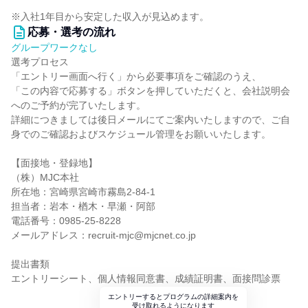
※入社1年目から安定した収入が見込めます。
応募・選考の流れ
グループワークなし
選考プロセス
「エントリー画⾯へ⾏く」から必要事項をご確認のうえ、
「この内容で応募する」ボタンを押していただくと、会社説明会
へのご予約が完了いたします。
詳細につきましては後日メールにてご案内いたしますので、ご自
身でのご確認およびスケジュール管理をお願いいたします。
【面接地・登録地】
（株）MJC本社
所在地：宮崎県宮崎市霧島2-84-1
担当者：岩本・楢木・早瀬・阿部
電話番号：0985-25-8228
メールアドレス：recruit-mjc@mjcnet.co.jp
提出書類
エントリーシート、個人情報同意書、成績証明書、面接問診票
エントリーするとプログラムの詳細案内を
受け取れるようになります