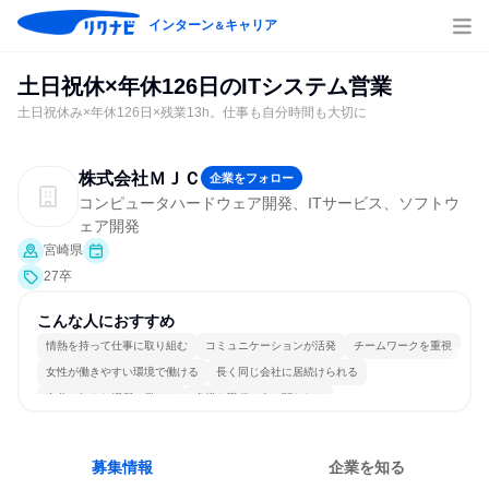
インターン
キャリア
＆
土日祝休×年休126日のITシステム営業
土日祝休み×年休126日×残業13h。仕事も自分時間も大切に
株式会社ＭＪＣ
企業をフォロー
コンピュータハードウェア開発、ITサービス、ソフトウ
ェア開発
宮崎県
27卒
こんな人におすすめ
情熱を持って仕事に取り組む
コミュニケーションが活発
チームワークを重視
女性が働きやすい環境で働ける
長く同じ会社に居続けられる
自分の好きな場所で働ける
多様な職種の人と関われる
若手が裁量を持てる環境
人とたくさん会話する
募集情報
企業を知る