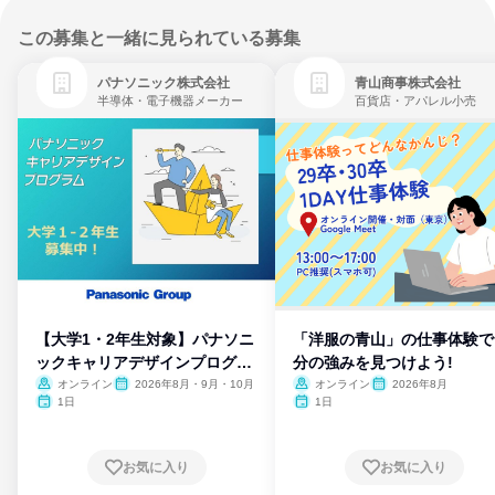
この募集と一緒に見られている募集
パナソニック株式会社
青山商事株式会社
半導体・電子機器メーカー
百貨店・アパレル小売
【大学1・2年生対象】パナソニ
「洋服の青山」の仕事体験で
ックキャリアデザインプログラ
分の強みを見つけよう!
ム
オンライン
2026年8月・9月・10月
オンライン
2026年8月
1日
1日
お気に入り
お気に入り