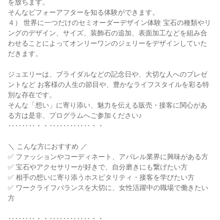
を放ちます。
そんなビフォーアフターを知る体験ができます。
４） 世界に一つだけのセミオーダーデザイン体験 宝石の種類やリ
ングのデザイン、サイズ、装飾石の追加、表面加工などを組み合
わせることによってオンリーワンのジェリーをデザインしていた
だきます。
ジュエリーは、ブライダルなどの記念日や、大切な人へのプレゼ
ントなど お客様の人生の節目や、豊かなライフスタイルを彩る特
別な存在です。
そんな「想い」に寄り添い、魅力を伝える販売・接客に関心があ
る方は是非、プログラムへご参加ください♪
‥‥‥‥・・‥‥‥‥‥‥・・
＼ こんな方におすすめ ／
✅ ファッションやコーディネート、アパレル業界に興味がある方
✅ 宝石やアクセサリーが好きで、自分磨きにも繋げたい方
✅ 相手の想いに寄り添うホスピタリティ・接客を学びたい方
✅ ワークライフバランスを大切に、女性活躍中の職場で働きたい
方
‥‥‥‥・・‥‥‥‥‥‥・・