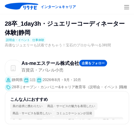
インターン
キャリア
＆
28卒_1day3h・ジュエリーコーディネーター
体験|静岡
説明会・イベント
仕事体験
高価なジュエリーも試着できちゃう！宝石のプロから学べる3時間
As‐meエステール株式会社
企業をフォロー
百貨店・アパレル小売
静岡県
1日
2026年8月・9月・10月
28卒 | オープン・カンパニー&キャリア教育等（説明会・イベント [職種
研究、職場見学会、社員交流会、就活サポート、会社説明会、業界研
究]、仕事体験）
こんな人におすすめ
美の追求に携わりたい
商品・サービスの魅力を表現したい
商品・サービスを販売したい
コミュニケーションが活発
常に新しいものに挑戦
チームワークを重視
女性が働きやすい環境で働ける
長く同じ会社に居続けられる
一つの専門分野を極める
人とたくさん会話する