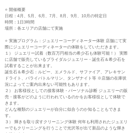
⭐ 開催概要
日程：4月、5月、6月、7月、8月、9月、10月の特定日
時間：1日3時間
場所：各エリアの店舗にて実施
⭐ 実施プログラム：ジュエリーコーディネーター体験 店舗にて実
際にジュエリーコーディネーターの体験をしていただきます。
１） ジュエリー試着（数百万円相当の希少石も体験可能！） 実際
に店舗で販売しているブライダルジュエリー・誕生石＆希少石を
試着することが出来ます。
誕生石＆希少石：ルビー、エメラルド、サファイア、アレキサン
ドライト、パライバトルマリン、タンザナイト等 ※店舗の在庫状
況によってご案内出来ない可能性もあります。
２） お客様役としての接客体験・パーソナル診断 ジュエリーの販
売・接客がどのように行われているのかをお客様役として体験で
きます。
どんな種類のジュエリーが自分に似合うのか知ることもできま
す。
３） 輝きを取り戻すクリーニング体験 何年も利用されたジュエリ
ーでもクリーニングを行うことで光沢等が出て新品のような輝き