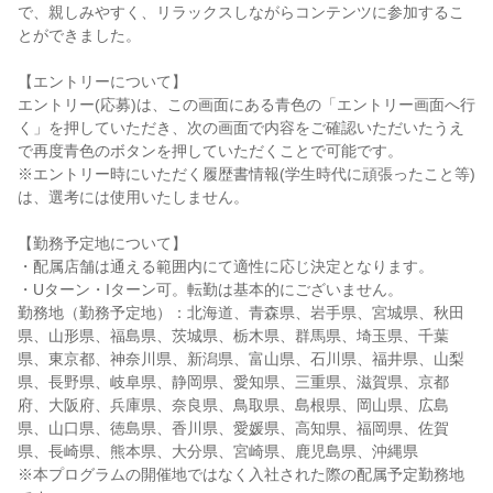
で、親しみやすく、リラックスしながらコンテンツに参加するこ
とができました。
【エントリーについて】
エントリー(応募)は、この画面にある青色の「エントリー画面へ行
く」を押していただき、次の画面で内容をご確認いただいたうえ
で再度青色のボタンを押していただくことで可能です。
※エントリー時にいただく履歴書情報(学生時代に頑張ったこと等)
は、選考には使用いたしません。
【勤務予定地について】
・配属店舗は通える範囲内にて適性に応じ決定となります。
・Uターン・Iターン可。転勤は基本的にございません。
勤務地（勤務予定地）：北海道、青森県、岩手県、宮城県、秋田
県、山形県、福島県、茨城県、栃木県、群馬県、埼玉県、千葉
県、東京都、神奈川県、新潟県、富山県、石川県、福井県、山梨
県、長野県、岐阜県、静岡県、愛知県、三重県、滋賀県、京都
府、大阪府、兵庫県、奈良県、鳥取県、島根県、岡山県、広島
県、山口県、徳島県、香川県、愛媛県、高知県、福岡県、佐賀
県、長崎県、熊本県、大分県、宮崎県、鹿児島県、沖縄県
※本プログラムの開催地ではなく入社された際の配属予定勤務地