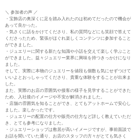
＼ 参加者の声 ／
・宝飾店の奥深くに足を踏み入れたのは初めてだったので機会が
あって良かった。
・気さくに話をかけてくださり、私の質問などにも笑顔で答えて
くださったため、緊張がほぐれ楽しくコンテンツに参加すること
ができました。
・ジュエリーに関する新たな知識や小話を交えて楽しく学ぶこと
ができました。益々ジュエリー業界に興味を持つきっかけになり
ました。
そして、実際に本物のジュエリーを値段も個数も気にせずつけて
いいよとおっしゃってくださり、貴重な体験をすることが出来ま
した。
また、実際のお店の雰囲気や接客の様子を見学することができた
ため、入社後のイメージや不安が解消されました。
・店舗の雰囲気を知ることができ、とてもアットホームで安心し
ました。楽しかったです。
・ジュエリーの配置の仕方や販売の仕方など詳しく教えていただ
き、とても参考になりました。
・ジュエリーショップは敷居が高いイメージですが、事前面談で
お話を聞いていた通り、お店のスタッフの方々がとても気さく