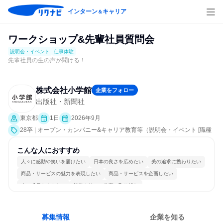
インターン
キャリア
＆
ワークショップ&先輩社員質問会
説明会・イベント
仕事体験
先輩社員の生の声が聞ける！
株式会社小学館
企業をフォロー
出版社・新聞社
東京都
1日
2026年9月
28卒 | オープン・カンパニー&キャリア教育等（説明会・イベント [職種
研究、課題解決プログラム、社員交流会、業界研究]、仕事体験）
こんな人におすすめ
人々に感動や笑いを届けたい
日本の良さを広めたい
美の追求に携わりたい
商品・サービスの魅力を表現したい
商品・サービスを企画したい
人の成長を支えたい
情熱を持って仕事に取り組む
長く同じ会社に居続けられる
多様な職種の人と関われる
若手が裁量を持てる環境
募集情報
企業を知る