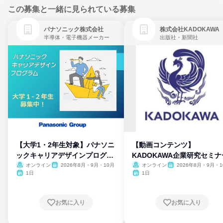
この募集と一緒に見られている募集
パナソニック株式会社
株式会社KADOKAWA
半導体・電子機器メーカー
出版社・新聞社
【大学1・2年生対象】パナソニ
【動画コンテンツ】
ックキャリアデザインプログラ
KADOKAWA企業研究セミナ
ム
オンライン
2026年8月・9月・10月
オンライン
2026年8月・9月・1
月・11月・12月
1日
1日
お気に入り
お気に入り