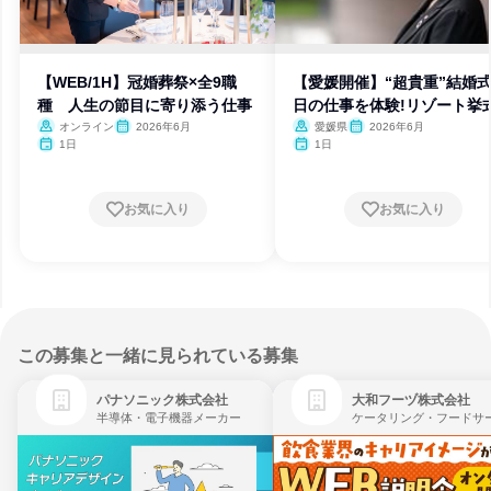
【WEB/1H】冠婚葬祭×全9職
【愛媛開催】“超貴重”結婚
種 人生の節目に寄り添う仕事
日の仕事を体験!リゾート挙
オンライン
2026年6月
愛媛県
2026年6月
1日
1日
お気に入り
お気に入り
この募集と一緒に見られている募集
パナソニック株式会社
大和フーヅ株式会社
半導体・電子機器メーカー