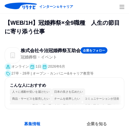
インターン
キャリア
＆
【WEB/1H】冠婚葬祭×全9職種 人生の節目
に寄り添う仕事
株式会社今治冠婚葬祭互助会
企業をフォロー
冠婚葬祭・イベント
オンライン
1日
2026年6月
27卒・28卒 | オープン・カンパニー&キャリア教育等
こんな人におすすめ
人々に感動や笑いを届けたい
日本の良さを広めたい
商品・サービスを販売したい
チームを統率したい
コミュニケーションが活発
チームワークを重視
長く同じ会社に居続けられる
多様な職種の人と関われる
一つの専門分野を極める
人とたくさん会話する
募集情報
企業を知る