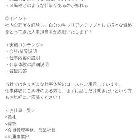
・８職種どのような仕事があるのか知れる
◎ポイント！
社内全部署を経験し、自分のキャリアステップとして様々な資格
をとってきた人事担当者が説明いたします！
＜実施コンテンツ＞
・会社/業界説明
・仕事内容の説明
・仕事体験の詳細説明
・質疑応答
当社ではさまざまな仕事体験のコースをご用意しています。
仕事体験にご興味のある方も、まずは話しだけ聞きたいという方
もお気軽にご応募ください！
＜お仕事一覧＞
○婚礼
○葬祭
○会員管理事務、営業社員
○流通事業部