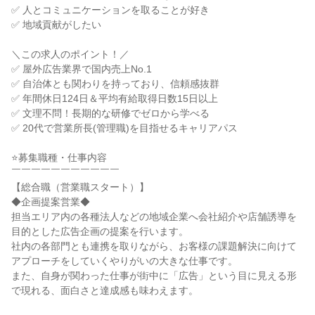
✅ 人とコミュニケーションを取ることが好き
✅ 地域貢献がしたい
＼この求人のポイント！／
✅ 屋外広告業界で国内売上No.1
✅ 自治体とも関わりを持っており、信頼感抜群
✅ 年間休日124日＆平均有給取得日数15日以上
✅ 文理不問！長期的な研修でゼロから学べる
✅ 20代で営業所長(管理職)を目指せるキャリアパス
⭐募集職種・仕事内容
￣￣￣￣￣￣￣￣￣￣￣
【総合職（営業職スタート）】
◆企画提案営業◆
担当エリア内の各種法人などの地域企業へ会社紹介や店舗誘導を
目的とした広告企画の提案を行います。
社内の各部門とも連携を取りながら、お客様の課題解決に向けて
アプローチをしていくやりがいの大きな仕事です。
また、自身が関わった仕事が街中に「広告」という目に見える形
で現れる、面白さと達成感も味わえます。