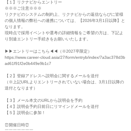
【１】リクナビからエントリー
※※※ご注意※※※
リクナビのシステムの制約上、リクナビからの返信ならびに皆様
の個人情報の弊社への連携については、【2026年3月1日以降】と
なります。
現時点で採用イベントや選考の詳細情報をご希望の方は、下記よ
り別途エントリー手続きをお願いいたします。
▶▶エントリーはこちら◀◀（※2027卒限定）
https://www.career-cloud.asia/27/form/entryb/index/7a3ac378d3b
ad61f91f2e0b449e9b1c7
【２】登録アドレスへ説明会に関するメールを送付
（※上記URLよりエントリーされていない場合は、3月1日以降の
送付となります）
【３】メール本文のURLから説明会を予約
【４】説明会予約日前日にリマインドメールを送付
【５】説明会に参加！
⏰開催日時⏰