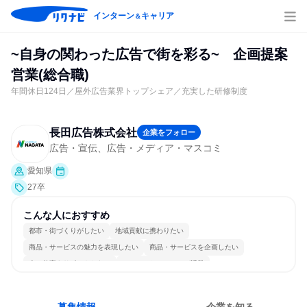
インターン
キャリア
＆
~自身の関わった広告で街を彩る~ 企画提案
営業(総合職)
年間休日124日／屋外広告業界トップシェア／充実した研修制度
長田広告株式会社
企業をフォロー
広告・宣伝、広告・メディア・マスコミ
愛知県
27卒
こんな人におすすめ
都市・街づくりがしたい
地域貢献に携わりたい
商品・サービスの魅力を表現したい
商品・サービスを企画したい
人の仕事をサポートしたい
コミュニケーションが活発
多様な職種の人と関われる
若手が裁量を持てる環境
人とたくさん会話する