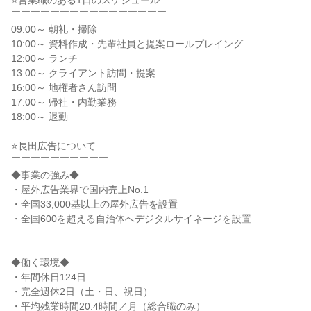
⭐営業職のある1日のスケジュール
￣￣￣￣￣￣￣￣￣￣￣￣￣￣￣￣
09:00～ 朝礼・掃除
10:00～ 資料作成・先輩社員と提案ロールプレイング
12:00～ ランチ
13:00～ クライアント訪問・提案
16:00～ 地権者さん訪問
17:00～ 帰社・内勤業務
18:00～ 退勤
⭐長田広告について
￣￣￣￣￣￣￣￣￣￣
◆事業の強み◆
・屋外広告業界で国内売上No.1
・全国33,000基以上の屋外広告を設置
・全国600を超える自治体へデジタルサイネージを設置
………………………………………………
◆働く環境◆
・年間休日124日
・完全週休2日（土・日、祝日）
・平均残業時間20.4時間／月（総合職のみ）