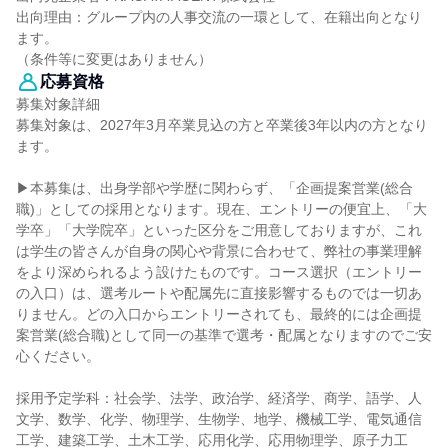
出向理由：グループ内の人事交流の一環として、在籍出向となり
ます。
（条件等に変更はありません）
応募資格
募集対象詳細
募集対象は、2027年3月卒業見込の方と卒業後3年以内の方となり
ます。
▶本募集は、出身学部や学歴に関わらず、「企画提案営業(総合
職)」としての採用となります。現在、エントリーの便宜上、「大
学卒」「大学院卒」といった区分をご用意しておりますが、これ
は学生の皆さんが自身の関心や背景に合わせて、弊社の事業理解
をより深められるよう設けたものです。コース選択（エントリー
の入口）は、選考ルートや配属先に直接影響するものでは一切あ
りません。どの入口からエントリーされても、最終的には企画提
案営業(総合職)として同一の基準で選考・配属となりますのでご安
心ください。
採用予定学科：社会学、法学、政治学、経済学、商学、語学、人
文学、数学、化学、物理学、生物学、地学、機械工学、電気通信
工学、建築工学、土木工学、応用化学、応用物理学、原子力工