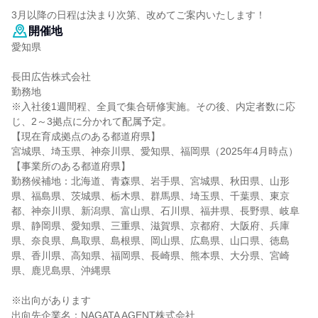
￣￣￣￣￣￣￣
3月以降の日程は決まり次第、改めてご案内いたします！
開催地
愛知県
長田広告株式会社
勤務地
※入社後1週間程、全員で集合研修実施。その後、内定者数に応
じ、2～3拠点に分かれて配属予定。
【現在育成拠点のある都道府県】
宮城県、埼玉県、神奈川県、愛知県、福岡県（2025年4月時点）
【事業所のある都道府県】
勤務候補地：北海道、青森県、岩手県、宮城県、秋田県、山形
県、福島県、茨城県、栃木県、群馬県、埼玉県、千葉県、東京
都、神奈川県、新潟県、富山県、石川県、福井県、長野県、岐阜
県、静岡県、愛知県、三重県、滋賀県、京都府、大阪府、兵庫
県、奈良県、鳥取県、島根県、岡山県、広島県、山口県、徳島
県、香川県、高知県、福岡県、長崎県、熊本県、大分県、宮崎
県、鹿児島県、沖縄県
※出向があります
出向先企業名：NAGATA AGENT株式会社