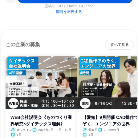
原稿ID：
47700a950a9177bd
問題を報告する
この企業の募集
すべて見る
WEB会社説明会《ものづくり業
【愛知】9月開催 CAD操作
界研究×ダイテックス理解》
ぞく、エンジニアの世界
オンライン
2026年8月・9月・10月
愛知県
2026年9月
1日
1日