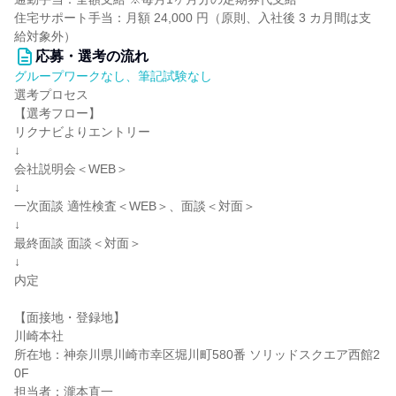
住宅サポート手当：月額 24,000 円（原則、入社後 3 カ月間は支
給対象外）
応募・選考の流れ
グループワークなし、筆記試験なし
選考プロセス
【選考フロー】
リクナビよりエントリー
↓
会社説明会＜WEB＞
↓
一次面談 適性検査＜WEB＞、面談＜対面＞
↓
最終面談 面談＜対面＞
↓
内定
【面接地・登録地】
川崎本社
所在地：神奈川県川崎市幸区堀川町580番 ソリッドスクエア西館2
0F
担当者：瀧本直一