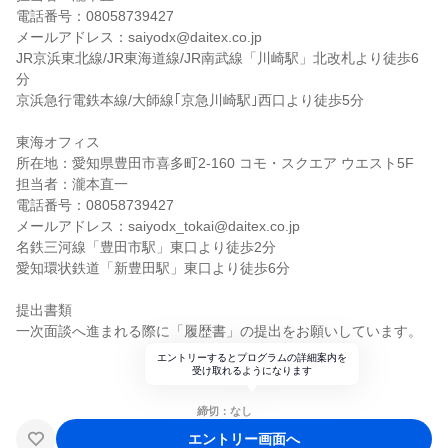
電話番号：08058739427
メールアドレス：saiyodx@daitex.co.jp
JR京浜東北線/JR東海道線/JR南武線「川崎駅」北改札より徒歩6
分
京浜急行電鉄本線/大師線｢京急川崎駅｣西口より徒歩5分
東海オフィス
所在地：愛知県豊田市喜多町2-160 コモ・スクエア ウエスト5F
担当者：瀧本直一
電話番号：08058739427
メールアドレス：saiyodx_tokai@daitex.co.jp
名鉄三河線「豊田市駅」東口より徒歩2分
愛知環状鉄道「新豊田駅」東口より徒歩6分
提出書類
一次面談へ進まれる際に「履歴書」の提出をお願いしています。
エントリーするとプログラムの詳細案内を
受け取れるようになります
締切：なし
エントリー画面へ