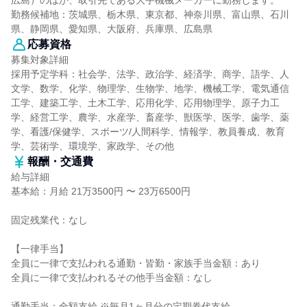
広島）のほか、取引先である大手機械メーカーに勤務します。
勤務候補地：茨城県、栃木県、東京都、神奈川県、富山県、石川
県、静岡県、愛知県、大阪府、兵庫県、広島県
応募資格
募集対象詳細
採用予定学科：社会学、法学、政治学、経済学、商学、語学、人
文学、数学、化学、物理学、生物学、地学、機械工学、電気通信
工学、建築工学、土木工学、応用化学、応用物理学、原子力工
学、経営工学、農学、水産学、畜産学、獣医学、医学、歯学、薬
学、看護/保健学、スポーツ/人間科学、情報学、教員養成、教育
学、芸術学、環境学、家政学、その他
報酬・交通費
給与詳細
基本給：月給 21万3500円 〜 23万6500円
固定残業代：なし
【一律手当】
全員に一律で支払われる通勤・皆勤・家族手当金額：あり
全員に一律で支払われるその他手当金額：なし
通勤手当：全額支給 ※毎月1ヶ月分の定期券代支給