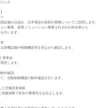
したい人
ム】
ナー
空調設備の仕組み、日本電技の役割や業務についてご説明します。
ション事業、産業ソリューション事業それぞれの担当者から
介を行います。
見学
いる実機設備や制御機器等を見ながら解説します。
と昼食会
で用意します。
の動作確認
いて、自動制御機器の動作確認を行います。
した労働災害体験
た危険体験で安全の重要性をお伝えします。
会