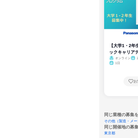
【大学1・2年
ックキャリア
ム
オンライン
1日
お
同じ業種の募集
その他（製造・メー
同じ開催地の募
東京都