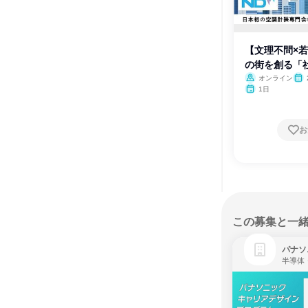
【文理不問×
の街を創る「
オンライン
1日
お
この募集と一
パナソ
半導体