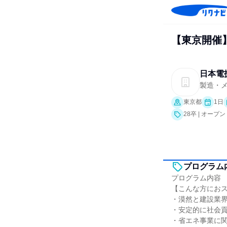
【東京開催
日本電
製造・
東京都
1日
28卒 | オー
プログラム
プログラム内容
【こんな方にお
・漠然と建設業
・安定的に社会
・省エネ事業に