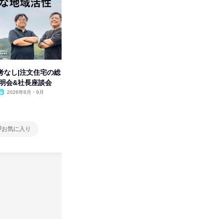
考なし|注文住宅の総
【動画コンテンツ】
「洋服の
説明会&社長座談会
KADOKAWA企業研究セミナー
分の強み
2026年8月・9月
オンライン
2026年8月・9月・10
オンラ
月・11月・12月
1日
1日
お気に入り
お気に入り