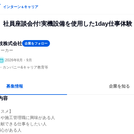
インターン
キャリア
＆
】社員座談会付!実機設備を使用した1day仕事体験
技株式会社
企業をフォロー
メーカー
2026年8月・9月
プン・カンパニー&キャリア教育等
募集情報
企業を知る
内容
ススメ】
界や施工管理職に興味がある人
貢献できる仕事をしたい人
関心がある人