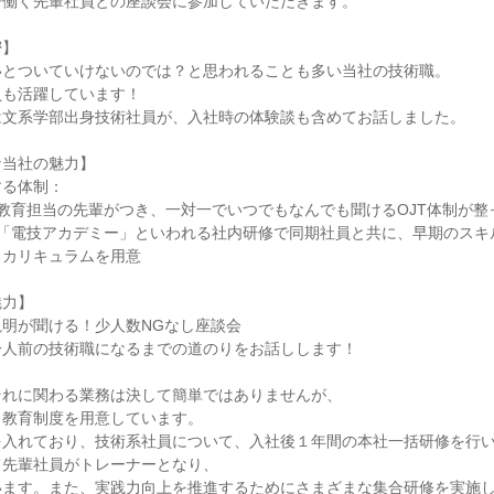
で働く先輩社員との座談会に参加していただきます。
密】
いとついていけないのでは？と思われることも多い当社の技術職。
員も活躍しています！
は文系学部出身技術社員が、入社時の体験談も含めてお話しました。
な当社の魅力】
する体制：
教育担当の先輩がつき、一対一でいつでもなんでも聞けるOJT体制が整
、「電技アカデミー」といわれる社内研修で同期社員と共に、早期のスキ
るカリキュラムを用意
魅力】
明が聞ける！少人数NGなし座談会
一人前の技術職になるまでの道のりをお話しします！
それに関わる業務は決して簡単ではありませんが、
と教育制度を用意しています。
を入れており、技術系社員について、入社後１年間の本社一括研修を行
て先輩社員がトレーナーとなり、
います。また、実践力向上を推進するためにさまざまな集合研修を実施