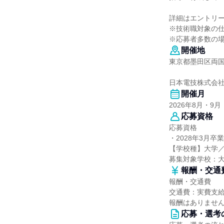
詳細はエントリ
※技術職対象の
※応募者多数の
開催地
東京都墨田区両国2-
日本電技株式会
開催月
2026年8月・9月
応募資格
応募資格
・2028年3月卒
【学校種】大学
募集対象学校：
報酬・交通
報酬・交通費
交通費：実費支
報酬はありませ
応募・選考