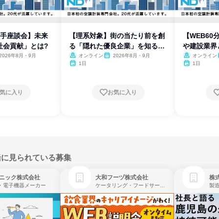
若手座談会】未来
【理系対象】街の当たり前を創
【WEB6
社会貢献」とは?
る「隠れた優良企業」を知る座
や建設業界
談会
2026年8月・9月
オンライン
2026年8月・9月
オンライン
1日
1日
気に入り
お気に入り
緒に見られている募集
ニック株式会社
大和フーヅ株式会社
株
・電子機器メーカー
ケータリング・フードサービス、レストラン・カフェ、飲食
製