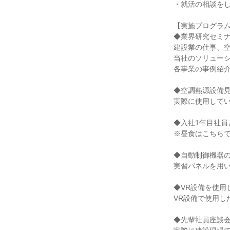
・就活の相談を
【実施プログラ
◆業界研究セミ
建設業の仕事、
当社のソリュー
各事業の事例紹
◆空調熱源設備
実際に使用して
◆入社1年目社員
※昼食はこちら
◆自動制御機器
実習パネルを用
◆VR設備を使用
VR設備で使用し
◆先輩社員座談