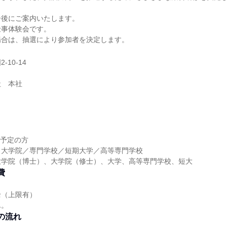
ー後にご案内いたします。
仕事体験会です。
場合は、抽選により参加者を決定します。
10-14
社 本社
業予定の方
／大学院／専門学校／短期大学／高等専門学校
大学院（博士）、大学院（修士）、大学、高等専門学校、短大
費
給（上限有）
ん。
の流れ