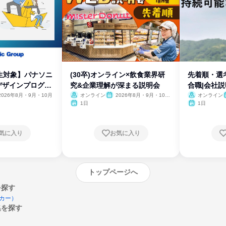
生対象】パナソニ
(30卒)オンライン×飲食業界研
先着順・選
デザインプログラ
究&企業理解が深まる説明会
合職|会社
2026年8月・9月・10月
オンライン
2026年8月・9月・10
オンライン
月・11月・12月
1日
1日
気に入り
お気に入り
トップページへ
を探す
カー）
集を探す