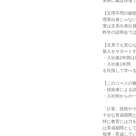
実際に建設現場
【文理不問の秘
理系出身じゃな
実は文系出身社
昨年の説明会で
【文系でも安心
新人をサポート
・入社後2年間は
・入社後1年間
を目指して学べ
【このコースの
・技術者による説
・入社時からの
「計装」技術や
十分な育成期間
特に教育には力
は育成期間とし
指導・育成して