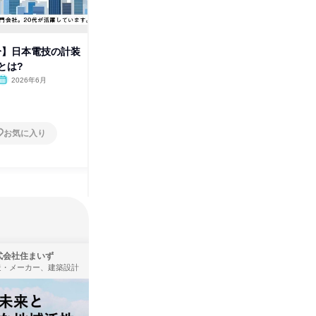
0分】日本電技の計装
【文理不問】建物の課題解決プ
【東京開
とは?
ロ!日本電技のBtoB営業とは
設備を使
2026年6月
オンライン
2026年2月
東京都
1日
1日
お気に入り
お気に入り
式会社住まいず
株式会社KADOKAWA
造・メーカー、建築設計
出版社・新聞社