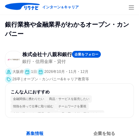
インターン
キャリア
＆
銀行業務や金融業界がわかるオープン・カン
パニー
株式会社十八親和銀行
企業をフォロー
銀行・信用金庫・貸付
大阪府
1日
2026年10月・11月・12月
28卒 | オープン・カンパニー&キャリア教育等
こんな人におすすめ
金融関係に携わりたい
商品・サービスを販売したい
情熱を持って仕事に取り組む
チームワークを重視
女性が働きやすい環境で働ける
長く同じ会社に居続けられる
一つの専門分野を極める
募集情報
企業を知る