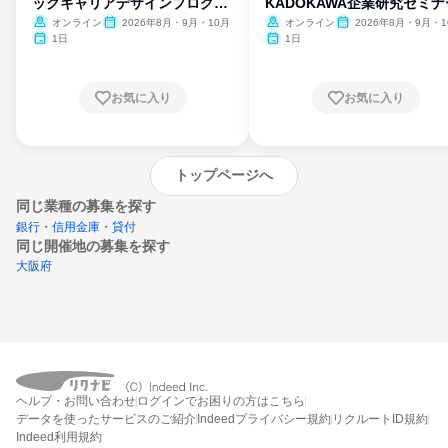
ックキャリアデザインプログラ
KADOKAWA企業研究セミナ
ム
オンライン
2026年8月・9月・10月
オンライン
2026年8月・9月・1
月・11月・12月
1日
1日
お気に入り
お気に入り
トップページへ
同じ業種の募集を探す
銀行・信用金庫・貸付
同じ開催地の募集を探す
大阪府
エントリーするとプログラムの詳細案内を
ヘルプ・お問い合わせ
ログインでお困りの方はこちら
受け取れるようになります
データを使ったサービスのご紹介
Indeedプライバシー規約
リクルートID規約
Indeed利用規約
締切：なし