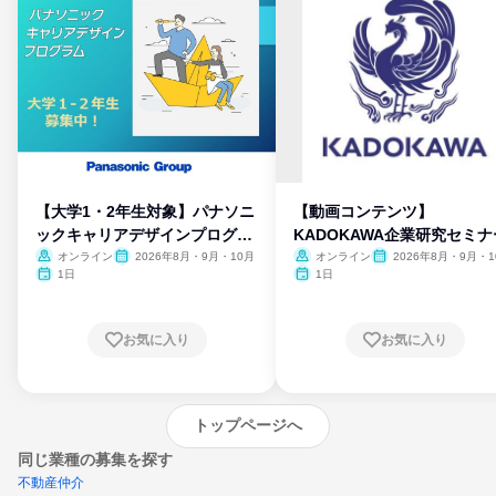
【大学1・2年生対象】パナソニ
【動画コンテンツ】
ックキャリアデザインプログラ
KADOKAWA企業研究セミナ
ム
オンライン
2026年8月・9月・10月
オンライン
2026年8月・9月・1
月・11月・12月
1日
1日
お気に入り
お気に入り
トップページへ
同じ業種の募集を探す
不動産仲介