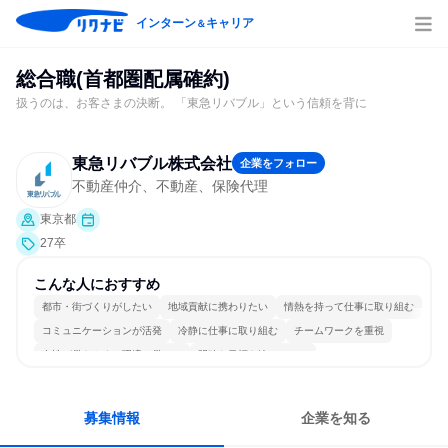
インターン
キャリア
＆
総合職(首都圏配属確約)
扱うのは、お客さまの決断。 「東急リバブル」という信頼を背に
東急リバブル株式会社
企業をフォロー
不動産仲介、不動産、保険代理
東京都
27卒
こんな人におすすめ
都市・街づくりがしたい
地域貢献に携わりたい
情熱を持って仕事に取り組む
コミュニケーションが活発
冷静に仕事に取り組む
チームワークを重視
女性が働きやすい環境で働ける
明確な目標を追いかける
若手が裁量を持てる環境
人とたくさん会話する
募集情報
企業を知る