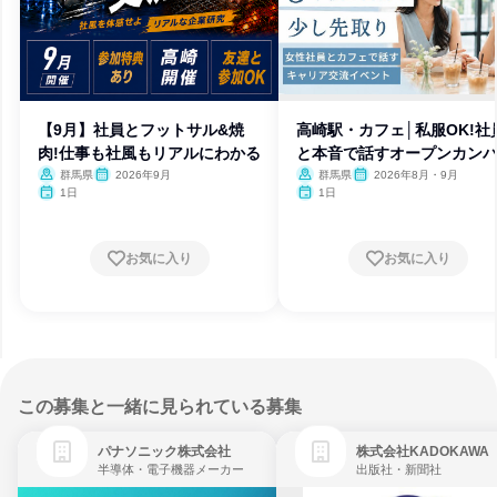
【9月】社員とフットサル&焼
高崎駅・カフェ│私服OK!社
肉!仕事も社風もリアルにわかる
と本音で話すオープンカン
ー
群馬県
2026年9月
群馬県
2026年8月・9月
1日
1日
お気に入り
お気に入り
この募集と一緒に見られている募集
パナソニック株式会社
株式会社KADOKAWA
半導体・電子機器メーカー
出版社・新聞社