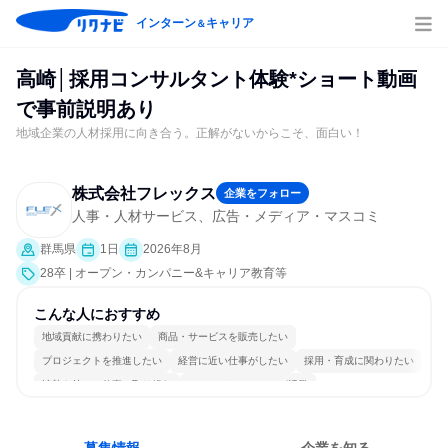
インターン
キャリア
＆
高崎│採用コンサルタント体験*ショート動画
で事前説明あり
地域企業の人材採用に向き合う。正解がないからこそ、面白い！
株式会社フレックス
企業をフォロー
人事・人材サービス、広告・メディア・マスコミ
群馬県
1日
2026年8月
28卒 | オープン・カンパニー&キャリア教育等
こんな人におすすめ
地域貢献に携わりたい
商品・サービスを販売したい
プロジェクトを推進したい
経営に近い仕事がしたい
採用・育成に関わりたい
情熱を持って仕事に取り組む
コミュニケーションが活発
常に新しいものに挑戦
チームワークを重視
人とたくさん会話する