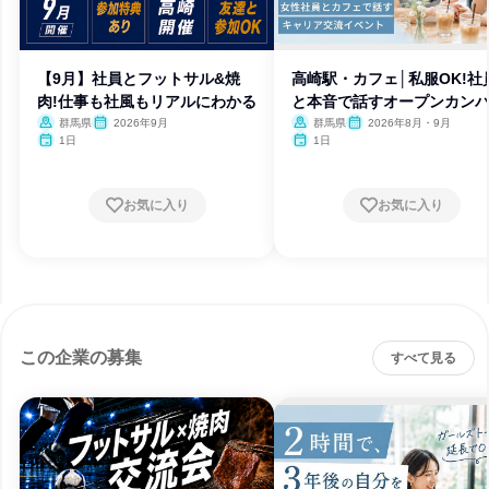
【9月】社員とフットサル&焼
高崎駅・カフェ│私服OK!社
肉!仕事も社風もリアルにわかる
と本音で話すオープンカン
ー
群馬県
2026年9月
群馬県
2026年8月・9月
1日
1日
お気に入り
お気に入り
この企業の募集
すべて見る