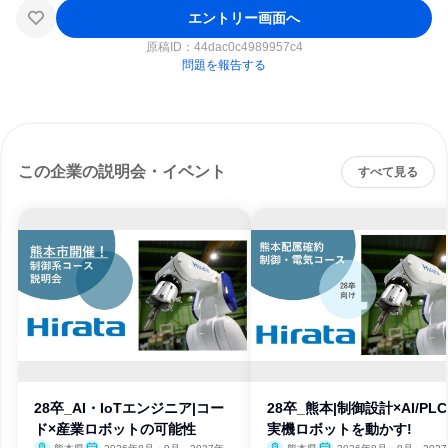
エントリー画面へ
原稿ID：
44dac0c4989957c4
問題を報告する
この企業の説明会・イベント
すべて見る
28卒_AI・IoTエンジニア|コー
28卒_熊本|制御設計×AI/PL
ド×産業ロボットの可能性
実機ロボットを動かす!