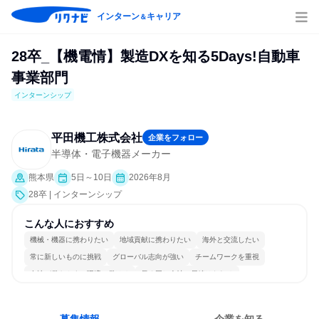
インターン
キャリア
＆
28卒_【機電情】製造DXを知る5Days!自動車
事業部門
インターンシップ
平田機工株式会社
企業をフォロー
半導体・電子機器メーカー
熊本県
5日～10日
2026年8月
28卒 | インターンシップ
こんな人におすすめ
機械・機器に携わりたい
地域貢献に携わりたい
海外と交流したい
常に新しいものに挑戦
グローバル志向が強い
チームワークを重視
女性が働きやすい環境で働ける
長く同じ会社に居続けられる
多様な職種の人と関われる
若手が裁量を持てる環境