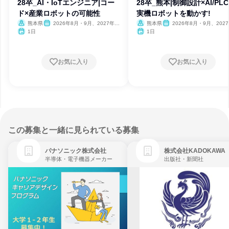
28卒_AI・IoTエンジニア|コー
28卒_熊本|制御設計×AI/PL
ド×産業ロボットの可能性
実機ロボットを動かす!
熊本県
2026年8月・9月、2027年2
熊本県
2026年8月・9月、202
月
月
1日
1日
お気に入り
お気に入り
この募集と一緒に見られている募集
パナソニック株式会社
株式会社KADOKAWA
半導体・電子機器メーカー
出版社・新聞社