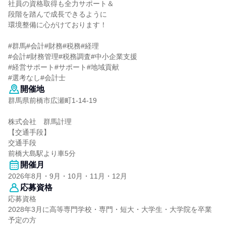
社員の資格取得も全力サポート＆
段階を踏んで成長できるように
環境整備に心がけております！
#群馬#会計#財務#税務#経理
#会計#財務管理#税務調査#中小企業支援
#経営サポート#サポート#地域貢献
#選考なし#会計士
開催地
群馬県前橋市広瀬町1-14-19
株式会社 群馬計理
【交通手段】
交通手段
前橋大島駅より車5分
開催月
2026年8月・9月・10月・11月・12月
応募資格
応募資格
2028年3月に高等専門学校・専門・短大・大学生・大学院を卒業
予定の方