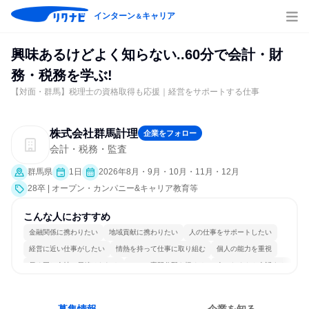
インターン
キャリア
＆
興味あるけどよく知らない..60分で会計・財
務・税務を学ぶ!
【対面・群馬】税理士の資格取得も応援｜経営をサポートする仕事
株式会社群馬計理
企業をフォロー
会計・税務・監査
群馬県
1日
2026年8月・9月・10月・11月・12月
28卒 | オープン・カンパニー&キャリア教育等
こんな人におすすめ
金融関係に携わりたい
地域貢献に携わりたい
人の仕事をサポートしたい
経営に近い仕事がしたい
情熱を持って仕事に取り組む
個人の能力を重視
長く同じ会社に居続けられる
一つの専門分野を極める
人とたくさん会話する