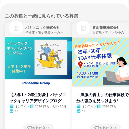
この募集と一緒に見られている募集
パナソニック株式会社
青山商事株式会社
半導体・電子機器メーカー
百貨店・アパレル小売
【大学1・2年生対象】パナソニ
「洋服の青山」の仕事体験で
ックキャリアデザインプログラ
分の強みを見つけよう!
ム
オンライン
2026年8月・9月・10月
オンライン
2026年8月
1日
1日
お気に入り
お気に入り