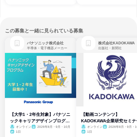
この募集と一緒に見られている募集
パナソニック株式会社
株式会社KADOKAWA
半導体・電子機器メーカー
出版社・新聞社
【大学1・2年生対象】パナソニ
【動画コンテンツ】
ックキャリアデザインプログラ
KADOKAWA企業研究セミナ
ム
オンライン
2026年8月・9月・10月
オンライン
2026年8月・9月・1
月・11月・12月
1日
1日