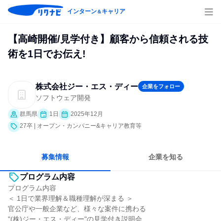
インターン
キャリア
＆
【高崎開催/見学付き】顧客から信頼される技
術を1日でお伝え!
株式会社ジー・エス・ディー
企業をフォロー
ソフトウェア開発
群馬県
1日
2025年12月
27卒 | オープン・カンパニー&キャリア教育等
募集情報
企業を知る
プログラム内容
プログラム内容
＜ 1日で業界理解＆職種理解が深まる ＞
官公庁や一般企業など、様々な案件に携わる
"(株)ジー・エス・ディー"の見学付き説明会