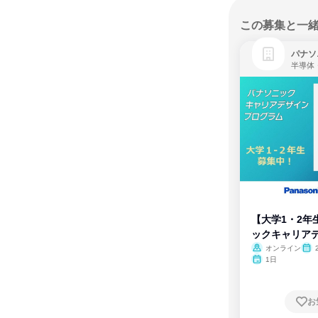
この募集と一
パナソ
半導体
【大学1・2年
ックキャリア
ム
オンライン
1日
お