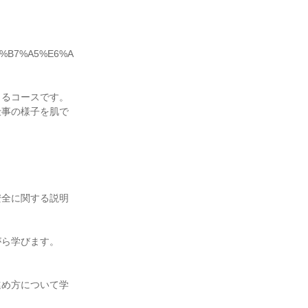
%E5%B7%A5%E6%A
きるコースです。
仕事の様子を肌で
安全に関する説明
がら学びます。
進め方について学