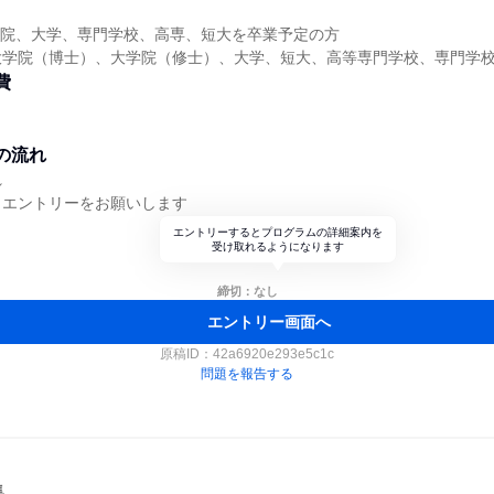
大学院、大学、専門学校、高専、短大を卒業予定の方
大学院（博士）、大学院（修士）、大学、短大、高等専門学校、専門学
費
の流れ
れ
らエントリーをお願いします
エントリーするとプログラムの詳細案内を
受け取れるようになります
締切：なし
エントリー画面へ
原稿ID：
42a6920e293e5c1c
問題を報告する
集