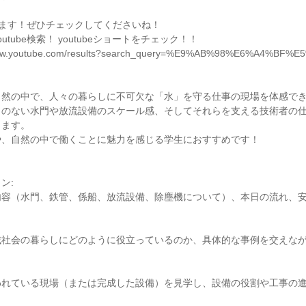
やってます！ぜひチェックしてくださいね！
utube検索！ youtubeショートをチェック！！
www.youtube.com/results?search_query=%E9%AB%98%E6%A4%BF
自然の中で、人々の暮らしに不可欠な「水」を守る仕事の現場を体感で
とのない水門や放流設備のスケール感、そしてそれらを支える技術者の
きます。
や、自然の中で働くことに魅力を感じる学生におすすめです！
ン:
内容（水門、鉄管、係船、放流設備、除塵機について）、本日の流れ、
域社会の暮らしにどのように役立っているのか、具体的な事例を交えな
われている現場（または完成した設備）を見学し、設備の役割や工事の