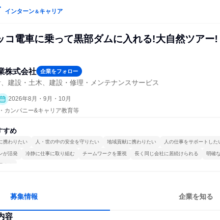
インターン
キャリア
＆
ッコ電車に乗って黒部ダムに入れる!大自然ツアー!
業株式会社
企業をフォロー
計、建設・土木、建設・修理・メンテナンスサービス
2026年8月・9月・10月
プン・カンパニー&キャリア教育等
すすめ
に携わりたい
人・世の中の安全を守りたい
地域貢献に携わりたい
人の仕事をサポートした
ンが活発
冷静に仕事に取り組む
チームワークを重視
長く同じ会社に居続けられる
明確
極める
募集情報
企業を知る
内容