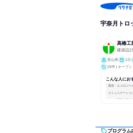
宇奈月トロ
高椿工
建築設
富山県
1日
28卒 | オー
こんな人にお
環境・エコロジー
コミュニケーショ
一つの専門分野を
プログラム