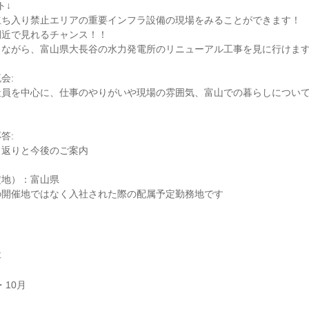
ト↓
立ち入り禁止エリアの重要インフラ設備の現場をみることができます！
間近で見れるチャンス！！
りながら、富山県大長谷の水力発電所のリニューアル工事を見に行けま
会:
社員を中心に、仕事のやりがいや現場の雰囲気、富山での暮らしについ
答:
り返りと今後のご案内
定地）：富山県
の開催地ではなく入社された際の配属予定勤務地です
社
・10月