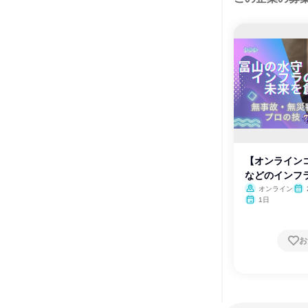
【オンライン
などのインフラ
職
オンライン
1日
お