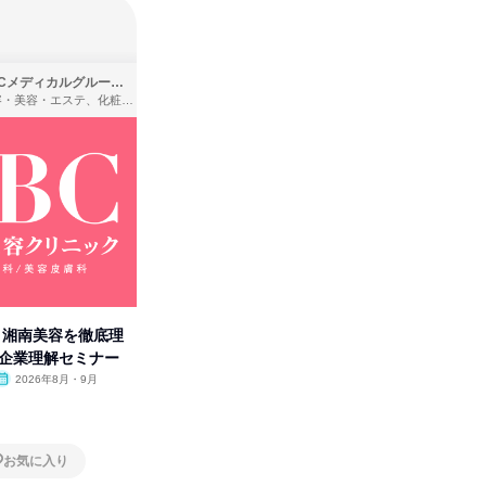
SBCメディカルグループ株式会社
株式会社バンダイ
理容・美容・エステ、化粧品・理美容用品小売、医療・病院
アパレル・繊維・スポーツメーカー、製造・メーカー、ゲーム制作・販売
卒】湘南美容を徹底理
人事の心を動かす「自己表現」
先着順・
付企業理解セミナー
の極意/選考官の本音を動画で公
合職|会
開
2026年8月・9月
オンライン
2026年8月・9月・10
オンラ
月・11月・12月
1日
1日
お気に入り
お気に入り