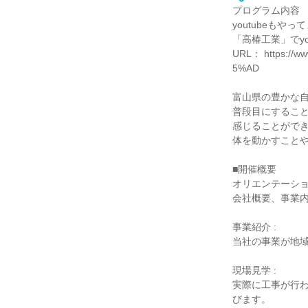
プログラム内容
youtubeも
「高椿工業」でyo
URL： https://
5%AD
富山県の豊かな
普段目にするこ
感じることがで
体を動かすこと
■開催概要
オリエンテーショ
会社概要、事業
事業紹介 :
当社の事業が地
現場見学 :
実際に工事が行
びます。