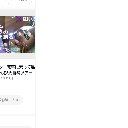
ッコ電車に乗って黒
黒部ダムを支える!土木施工管理
モノレー
れる!大自然ツアー!
職の オンライン 仕事研究
える土木
2026年3月
オンライン
2026年8月・9月・10月
富山県
1日
1日
お気に入り
お気に入り