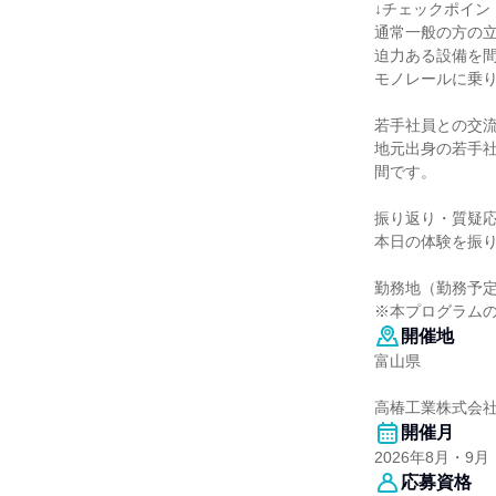
↓チェックポイン
通常一般の方の
迫力ある設備を
モノレールに乗
若手社員との交流
地元出身の若手
間です。
振り返り・質疑応
本日の体験を振
勤務地（勤務予
※本プログラム
開催地
富山県
高椿工業株式会
開催月
2026年8月・9月
応募資格