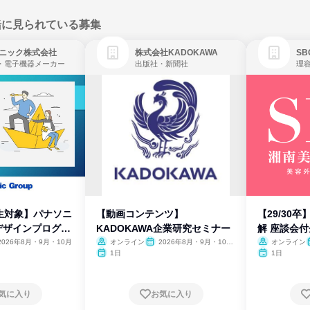
緒に見られている募集
ニック株式会社
株式会社KADOKAWA
・電子機器メーカー
出版社・新聞社
生対象】パナソニ
【動画コンテンツ】
【29/30
デザインプログラ
KADOKAWA企業研究セミナー
解 座談会
2026年8月・9月・10月
オンライン
2026年8月・9月・10
オンライン
月・11月・12月
1日
1日
気に入り
お気に入り