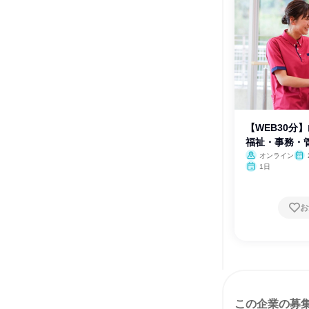
【WEB30分
福祉・事務・
オンライン
月・
1日
お
この企業の募