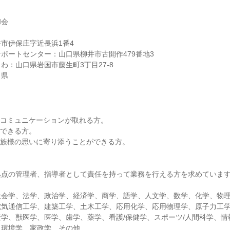
和会
市伊保庄字近長浜1番4
ポートセンター：山口県柳井市古開作479番地3
わ：山口県岩国市藤生町3丁目27-8
口県
】
にコミュニケーションが取れる方。
のできる方。
家族様の思いに寄り添うことができる方。
拠点の管理者、指導者として責任を持って業務を行える方を求めていま
社会学、法学、政治学、経済学、商学、語学、人文学、数学、化学、物
電気通信工学、建築工学、土木工学、応用化学、応用物理学、原子力工
学、獣医学、医学、歯学、薬学、看護/保健学、スポーツ/人間科学、情
、環境学、家政学、その他