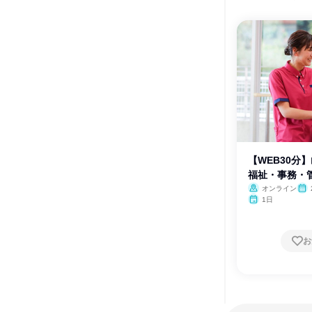
【WEB30分
福祉・事務・
オンライン
月・
1日
お