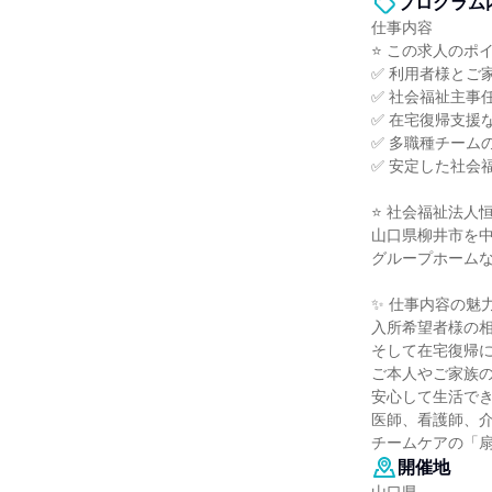
プログラム
仕事内容
⭐ この求人のポイ
✅ 利用者様とご
✅ 社会福祉主事
✅ 在宅復帰支援
✅ 多職種チーム
✅ 安定した社会
⭐ 社会福祉法人
山口県柳井市を
グループホーム
✨ 仕事内容の魅力
入所希望者様の
そして在宅復帰
ご本人やご家族
安心して生活で
医師、看護師、
チームケアの「
開催地