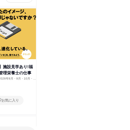
社
】施設見学あり!福
【介護職・管理栄養士・事務職
管理栄養士の仕事
など】恒和会の仕事体験【柳井
市】
2026年8月・9月・10月・11
山口県
2025年12月
1日
お気に入り
お気に入り