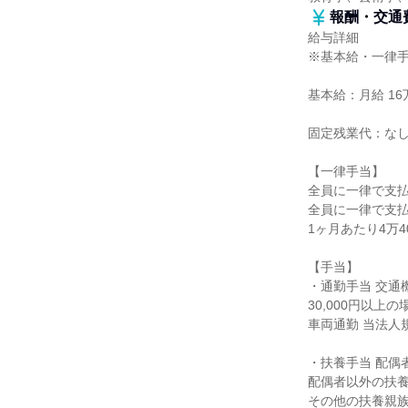
報酬・交通
給与詳細
※基本給・一律
基本給：月給 16
固定残業代：な
【一律手当】
全員に一律で支
全員に一律で支
1ヶ月あたり4万40
【手当】
・通勤手当 交通機
30,000円以上の
車両通勤 当法人規
・扶養手当 配偶者
配偶者以外の扶養
その他の扶養親族