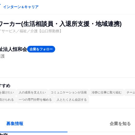
インターン
キャリア
＆
ワーカー(生活相談員・入退所支援・地域連携)
イサービス／福祉／介護【山口県勤務】
祉法人恒和会
企業をフォロー
介護
すすめ
を届けたい
人の成長を支えたい
コミュニケーションが活発
冷静に仕事に取り組む
チー
続けられる
一つの専門分野を極める
人とたくさん会話する
募集情報
企業を知る