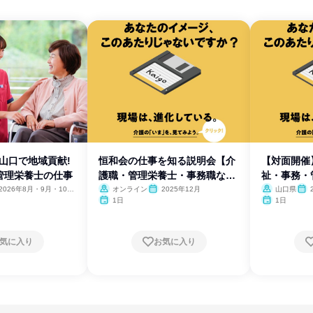
】山口で地域貢献!
恒和会の仕事を知る説明会【介
【対面開催
管理栄養士の仕事
護職・管理栄養士・事務職な
祉・事務・
ど】
2026年8月・9月・10
オンライン
2025年12月
山口県
11月
月
1日
1日
気に入り
お気に入り