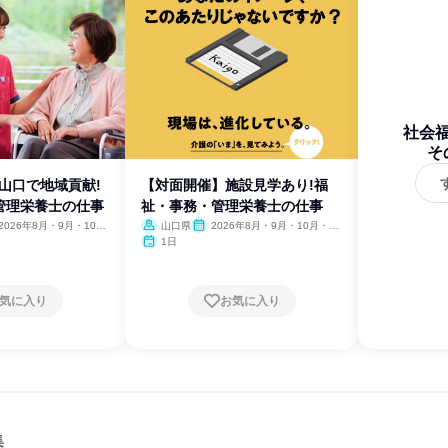
社会
そ
】山口で地域貢献!
【対面開催】施設見学あり!福
管理栄養士の仕事
祉・事務・管理栄養士の仕事
2026年8月・9月・10
山口県
2026年8月・9月・10月・11
11月
月
1日
気に入り
お気に入り
集