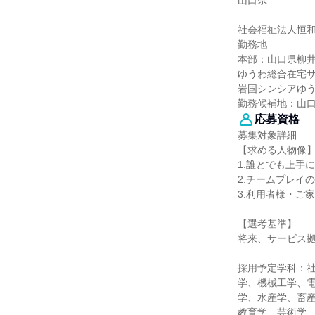
山口県
社会福祉法人恒
勤務地
本部：山口県柳井
ゆうわ総合在宅サ
岩国シンシアゆう
勤務候補地：山
応募資格
募集対象詳細
【求める人物像
1.誰とでも上手
2.チームプレイ
3.利用者様・ご
【選考基準】
将来、サービス
採用予定学科：
学、機械工学、
学、水産学、畜産
教育学、芸術学