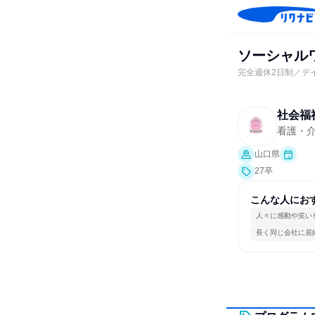
ソーシャル
完全週休2日制／デ
社会福
看護・
山口県
27卒
こんな人にお
人々に感動や笑い
長く同じ会社に居