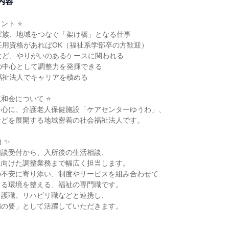
内容
ント ⭐
家族、地域をつなぐ「架け橋」となる仕事
任用資格があればOK（福祉系学部卒の方歓迎）
など、やりがいのあるケースに関われる
の中心として調整力を発揮できる
福祉法人でキャリアを積める
恒和会について ⭐
中心に、介護老人保健施設「ケアセンターゆうわ」、
などを展開する地域密着の社会福祉法人です。
 ✨
相談受付から、入所後の生活相談、
に向けた調整業務まで幅広く担当します。
の不安に寄り添い、制度やサービスを組み合わせて
きる環境を整える、福祉の専門職です。
介護職、リハビリ職などと連携し、
扇の要」として活躍していただきます。