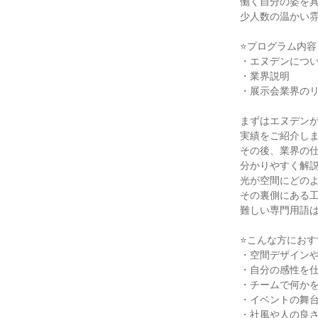
働く自分の姿を
少人数の温かい
⭐プログラム内容
・エヌデンにつ
・業界説明
・展示会業界のリ
まずはエヌデン
実績をご紹介し
その後、業界の
分かりやすく解
光が空間にどの
その裏側にある工
難しい専門用語
⭐こんな方におす
・空間デザイン
・自分の感性を
・チームで何か
・イベントの舞
・社風や人の良