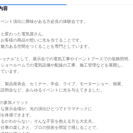
内容
イベント演出に興味がある方必見の体験会です。
っと変わった電気屋さん。
、お客様の商品や想いに光を当てることです。
、魅力ある空間をつくることを専門としています。
ショナル”として、展示会での電気工事やイベントブースでの装飾照明、
・ショールームでの電気設備や配線の工事、施工管理などを展開し、
しています。
会、製品発表会、セミナー、学会、ライブ、モーターショー、個展、
業説明会など、あらゆるイベントに光を与えてきました。
の参加メリット
らな展示会場が、光の演出ひとつでドラマチックに
間を体感できます。
きるかわからない」そんな不安を抱える方も大丈夫。
な仕事の楽しさと、プロの技術を間近で感じることで、