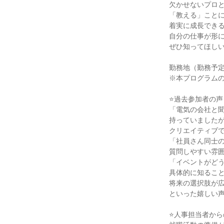
欠かせないプロ
「教える」こと
着実に成長でき
自分の仕事が形
ぜひ知ってほし
勤務地（勤務予
※本プログラム
⭐過去参加者の声
「電気の会社と
持っていました
クリエイティブ
「社員さん同士
質問しやすい雰
「イベントがど
具体的に知るこ
将来の選択肢が
といった嬉しい
⭐人事担当者から