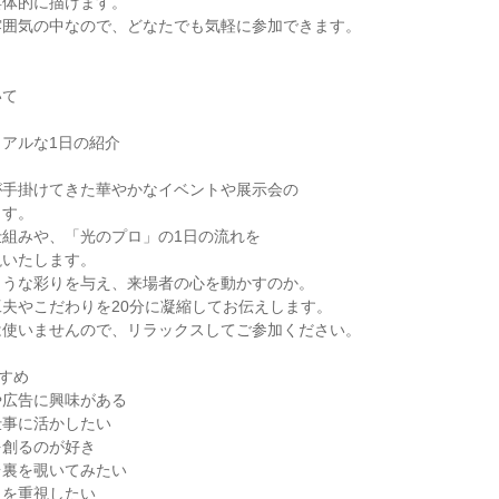
具体的に描けます。
雰囲気の中なので、どなたでも気軽に参加できます。
いて
アルな1日の紹介
が手掛けてきた華やかなイベントや展示会の
ます。
仕組みや、「光のプロ」の1日の流れを
説いたします。
ような彩りを与え、来場者の心を動かすのか。
夫やこだわりを20分に凝縮してお伝えします。
は使いませんので、リラックスしてご参加ください。
すめ
や広告に興味がある
仕事に活かしたい
を創るのが好き
台裏を覗いてみたい
さを重視したい