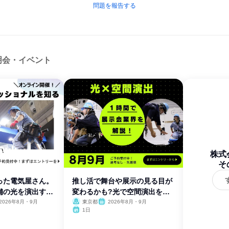
問題を報告する
明会・イベント
株式
そ
った電気屋さん。
推し活で舞台や展示の見る目が
舗の光を演出する
変わるかも?光で空間演出を体
験
2026年8月・9月
東京都
2026年8月・9月
1日