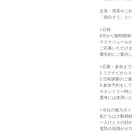
文系・理系やこ
「面白そう」と
⭐日程
8月から随時開催
※スケジュール
ご応募いただけ
優先的にご案内
⭐応募～参加まで
1.リクナビから
2.日程調整のご
3.参加予約をし
※エントリー時
選考には使用い
⭐当社の魅力ポイ
私たちは少数精
一人ひとりの顔
電気の知識がゼ