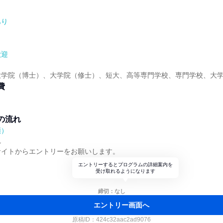
あり
歓迎
大学院（博士）、大学院（修士）、短大、高等専門学校、専門学校、大
費
の流れ
順）
れ
サイトからエントリーをお願いします。
エントリーするとプログラムの詳細案内を
受け取れるようになります
締切：なし
エントリー画面へ
原稿ID：
424c32aac2ad9076