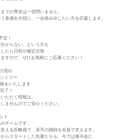
れまでの専攻は一切問いません。
いう直感を大切に、一歩踏み出したい方を応援します。
予定！
が分からない、という方も
ましたら日程が確定次第
しますので、ぜひお気軽にご応募ください！
の流れ
エントリー
連絡をいたします
て完了！
にいただく情報は、
たしませんのでご安心ください。
ント
鋭のチームです。
が見える距離感で、若手の挑戦を全員で支えます。
ロからスタートした先輩たちも、今では展示会に