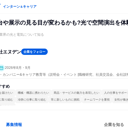
インターン
キャリア
＆
台や展示の見る目が変わるかも?光で空間演出を体
業界の光と電気について知る
社エヌデン
企業をフォロー
計
2026年8月・9月
ープン・カンパニー&キャリア教育等（説明会・イベント [職種研究、社員交流会、会社説
すすめ
を届けたい
機械・機器に携わりたい
商品・サービスの魅力を表現したい
人の仕事をサポー
に取り組む
冷静に仕事に取り組む
常に新しいものに挑戦
チームワークを重視
女性が働
続けられる
募集情報
企業を知る