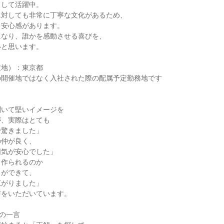
として活躍中。
に対しても非常に丁寧な文化があるため、
る安心感があります。
になり、誰かを感動させる喜びを、
いと思います。
定地）：東京都
の開催地ではなく入社された際の配属予定勤務地です
聞いて堅いイメージを
が、実際はとても
で驚きました」
の仲が良く、
囲気が安心でした」
う作られるのか
とができて、
広がりました」
声をいただいています。
の一言