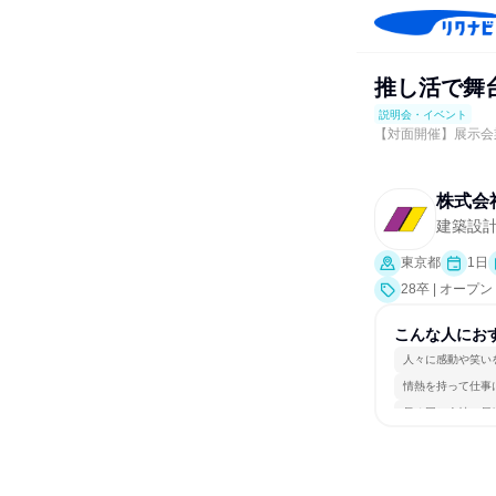
推し活で舞
説明会・イベント
【対面開催】展示会
株式会
建築設
東京都
1日
28卒 | オ
こんな人にお
人々に感動や笑い
情熱を持って仕事
長く同じ会社に居