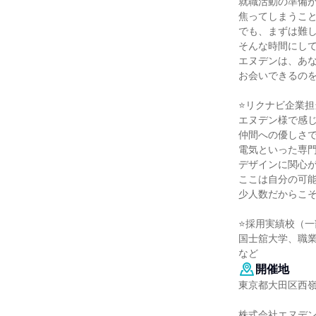
就職活動の準備
焦ってしまうこ
でも、まずは難
そんな時間にし
エヌデンは、あ
お会いできるの
⭐リクナビ企業担
エヌデン様で感
仲間への優しさ
電気といった専
デザインに関心
ここは自分の可
少人数だからこ
⭐採用実績校（一
国士舘大学、職
など
開催地
東京都大田区西嶺町
株式会社エヌデ