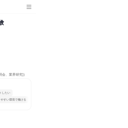
験
明会、業界研究]）
トしたい
きやすい環境で働ける