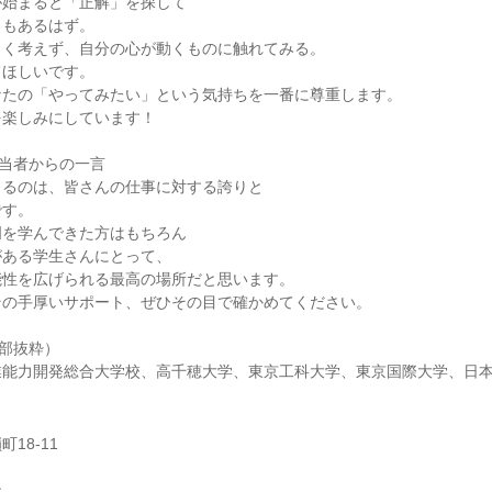
が始まると「正解」を探して
ともあるはず。
しく考えず、自分の心が動くものに触れてみる。
てほしいです。
なたの「やってみたい」という気持ちを一番に尊重します。
を楽しみにしています！
当者からの一言
じるのは、皆さんの仕事に対する誇りと
です。
門を学んできた方はもちろん
がある学生さんにとって、
能性を広げられる最高の場所だと思います。
その手厚いサポート、ぜひその目で確かめてください。
部抜粋）
業能力開発総合大学校、高千穂大学、東京工科大学、東京国際大学、日
18-11
ン