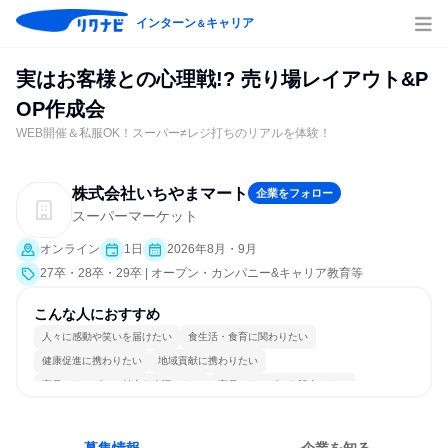
インターン
キャリア
＆
実はお客様との心理戦!? 売り場レイアウト&P
OP作成会
WEB開催＆私服OK！スーパー≠レジ打ちのリアルを体験！
株式会社いちやまマート
企業をフォロー
スーパーマーケット
オンライン
1日
2026年8月・9月
27卒・28卒・29卒 | オープン・カンパニー&キャリア教育等
こんな人におすすめ
人々に感動や笑いを届けたい
食生活・食育に関わりたい
健康促進に携わりたい
地域貢献に携わりたい
商品・サービスの魅力を表現したい
商品・サービスを販売したい
経営に近い仕事がしたい
チームワークを重視
女性が働きやすい環境で働ける
長く同じ会社に居続けられる