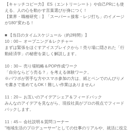
【キャッチコピー力】 ES（エントリーシート）や自己PRにも使
える、人の心を動かす言葉選びが身につく！
【業界・職種研究：】「スーパー＝接客・レジ打ち」のイメージ
が180°変わる！
■ 【当日のタイムスケジュール（約2時間）】
10：00～ オープニング＆レクチャー
まずは緊張をほぐすアイスブレイクから！売り場に隠された「行
動経済学」の秘密を楽しく解説します。
10：30～ 売り場戦略＆POP作成ワーク
「自分ならどう売る？」を考える体験ワーク。
※パワポが苦手な方やスマホ参加の方は、紙とペンでのんびりメ
モ書きで進めてもOK！難しい作業はありません♪
11：20～ お互いのアイデアシェア＆フィードバック
みんなのアイデアを見ながら、現役社員がプロの視点でフィード
バックします。
11：45～ 会社説明＆質問コーナー
"地域生活のプロデューサー"としての仕事のリアルや、就活に役立