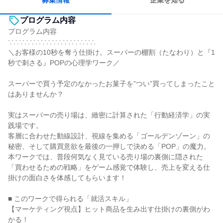
募集情報
企業を知る
プログラム内容
プログラム内容
∵∴∵∴∵∴∵∴∵∴∵∴∵∴∵∴
＼お客様の10秒を奪う仕掛け。スーパーの棚割（たなわり）と『1
秒で刺さる』POPの心理学ワーク／
スーパーで買う予定のなかったお菓子を”つい”買ってしまったこと
はありませんか？
実はスーパーの売り場は、緻密に計算された「行動経済学」の実
践場です。
客層に合わせた動線設計、視線を集める「ゴールデンゾーン」の
秘密、そして購買意欲を最後の一押しで決める「POP」の魔力。
本ワークでは、普段何気なく見ている売り場の裏側に隠された
「買わせるための戦略」をゲーム感覚で体験し、売上を変える仕
掛けの面白さを体感してもらいます！
■ このワークで得られる「就活スキル」
【マーケティング視点】ヒット商品を生み出す仕掛けの裏側がわ
かる！