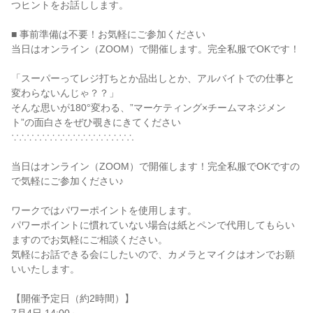
つヒントをお話しします。
■ 事前準備は不要！お気軽にご参加ください
当日はオンライン（ZOOM）で開催します。完全私服でOKです！
「スーパーってレジ打ちとか品出しとか、アルバイトでの仕事と
変わらないんじゃ？？」
そんな思いが180°変わる、”マーケティング×チームマネジメン
ト”の面白さをぜひ覗きにきてください
∵∴∵∴∵∴∵∴∵∴∵∴∵∴∵∴
当日はオンライン（ZOOM）で開催します！完全私服でOKですの
で気軽にご参加ください♪
ワークではパワーポイントを使用します。
パワーポイントに慣れていない場合は紙とペンで代用してもらい
ますのでお気軽にご相談ください。
気軽にお話できる会にしたいので、カメラとマイクはオンでお願
いいたします。
【開催予定日（約2時間）】