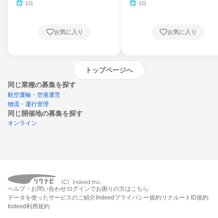
月・11月・12月
1日
1日
お気に入り
お気に入り
トップページへ
同じ業種の募集を探す
航空運輸・空港運営
物流・運行管理
同じ開催地の募集を探す
オンライン
エントリーするとプログラムの詳細案内を
ヘルプ・お問い合わせ
ログインでお困りの方はこちら
受け取れるようになります
データを使ったサービスのご紹介
Indeedプライバシー規約
リクルートID規約
Indeed利用規約
締切：なし