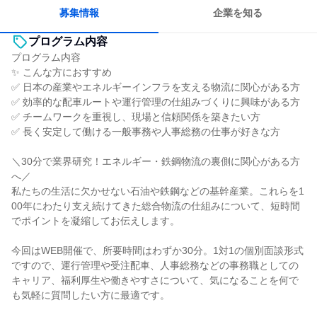
募集情報
企業を知る
プログラム内容
プログラム内容
✨ こんな方におすすめ
✅ 日本の産業やエネルギーインフラを支える物流に関心がある方
✅ 効率的な配車ルートや運行管理の仕組みづくりに興味がある方
✅ チームワークを重視し、現場と信頼関係を築きたい方
✅ 長く安定して働ける一般事務や人事総務の仕事が好きな方
＼30分で業界研究！エネルギー・鉄鋼物流の裏側に関心がある方
へ／
私たちの生活に欠かせない石油や鉄鋼などの基幹産業。これらを1
00年にわたり支え続けてきた総合物流の仕組みについて、短時間
でポイントを凝縮してお伝えします。
今回はWEB開催で、所要時間はわずか30分。1対1の個別面談形式
ですので、運行管理や受注配車、人事総務などの事務職としての
キャリア、福利厚生や働きやすさについて、気になることを何で
も気軽に質問したい方に最適です。