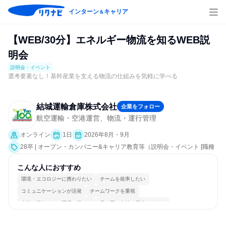
インターン
キャリア
＆
【WEB/30分】エネルギー物流を知るWEB説
明会
説明会・イベント
選考要素なし！基幹産業を支える物流の仕組みを気軽に学べる
結城運輸倉庫株式会社
企業をフォロー
航空運輸・空港運営、物流・運行管理
オンライン
1日
2026年8月・9月
28卒 | オープン・カンパニー&キャリア教育等（説明会・イベント [職種
研究、会社説明会、業界研究]）
こんな人におすすめ
環境・エコロジーに携わりたい
チームを統率したい
コミュニケーションが活発
チームワークを重視
女性が働きやすい環境で働ける
長く同じ会社に居続けられる
多様な職種の人と関われる
若手が裁量を持てる環境