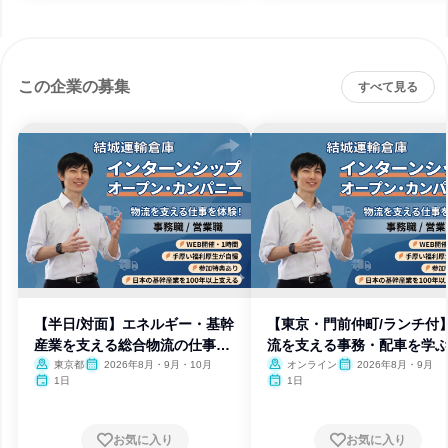
この企業の募集
すべて見る
【半日/対面】エネルギー・基幹
【東京・門前仲町/ランチ付
産業を支える総合物流の仕事体
流を支える事務・配車を学
感
東京都
2026年8月・9月・10月
オンライン
2026年8月・9月
1日
1日
お気に入り
お気に入り