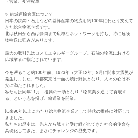
・営業、受注配車
✨ 結城運輸倉庫について
日本の鉄鋼・石油などの基幹産業の物流を約100年にわたり支えて
きた総合物流企業です。
北は秋田から西は静岡まで広域なネットワークを持ち、特に危険
物輸送に強みがあります。
最大の取引先はコスモエネルギーグループ。石油の物流における
広域業者に指定されています。
今を遡ること約100年前、1923年（大正12年）9月に関東大震災が
発生しました。帝都東京は一面の焼け野原となり、人々の心は不
安に満たされました。
私たちは同年11月、復興の一助となり「物流業を通じて貢献す
る」という志を掲げ、輸送業を開業。
以来90年以上にわたり総合物流企業として時代の推移に対応して
きました。
私たちの歴史は、先人から脈々と受け継がれてきた社会的使命を
具現化してきた、まさにチャレンジの歴史です。