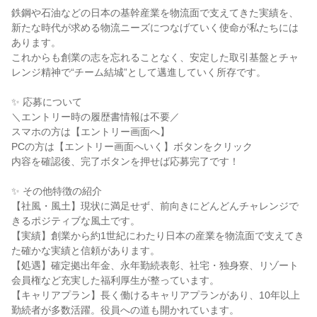
鉄鋼や石油などの日本の基幹産業を物流面で支えてきた実績を、
新たな時代が求める物流ニーズにつなげていく使命が私たちには
あります。
これからも創業の志を忘れることなく、安定した取引基盤とチャ
レンジ精神で“チーム結城”として邁進していく所存です。
✨ 応募について
＼エントリー時の履歴書情報は不要／
スマホの方は【エントリー画面へ】
PCの方は【エントリー画面へいく】ボタンをクリック
内容を確認後、完了ボタンを押せば応募完了です！
✨ その他特徴の紹介
【社風・風土】現状に満足せず、前向きにどんどんチャレンジで
きるポジティブな風土です。
【実績】創業から約1世紀にわたり日本の産業を物流面で支えてき
た確かな実績と信頼があります。
【処遇】確定拠出年金、永年勤続表彰、社宅・独身寮、リゾート
会員権など充実した福利厚生が整っています。
【キャリアプラン】長く働けるキャリアプランがあり、10年以上
勤続者が多数活躍。役員への道も開かれています。