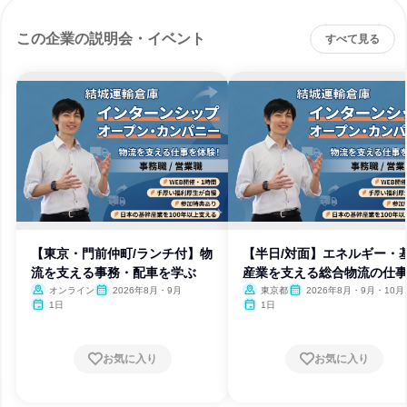
この企業の説明会・イベント
すべて見る
【東京・門前仲町/ランチ付】物
【半日/対面】エネルギー・
流を支える事務・配車を学ぶ
産業を支える総合物流の仕
感
オンライン
2026年8月・9月
東京都
2026年8月・9月・10月
1日
1日
お気に入り
お気に入り