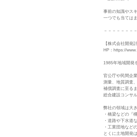
事前の知識やス
一つでも当ては
－－－－－－－
【株式会社開発
HP：https://www.k
1985年地域開
官公庁や民間企
測量、地質調査
補償調査に至る
総合建設コンサ
弊社の領域は大き
・橋梁などの『
・道路や下水道
・工業団地など
とくに土地開発