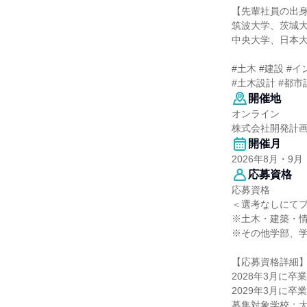
【先輩社員の出
筑波大学、茨城
中央大学、日本
#土木 #建設 #
#土木設計 #都市
開催地
オンライン
株式会社開発計
開催月
2026年8月・9月
応募資格
応募資格
＜選考なしにて
※土木・建築・
※その他学部、
【応募資格詳細
2028年3月に卒
2029年3月に卒
募集対象学校：