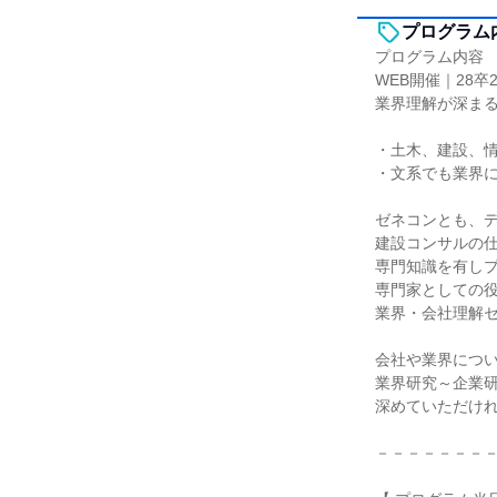
プログラム
プログラム内容
WEB開催｜28卒
業界理解が深ま
・土木、建設、
・文系でも業界
ゼネコンとも、
建設コンサルの
専門知識を有し
専門家としての
業界・会社理解
会社や業界につ
業界研究～企業
深めていただけ
－－－－－－－