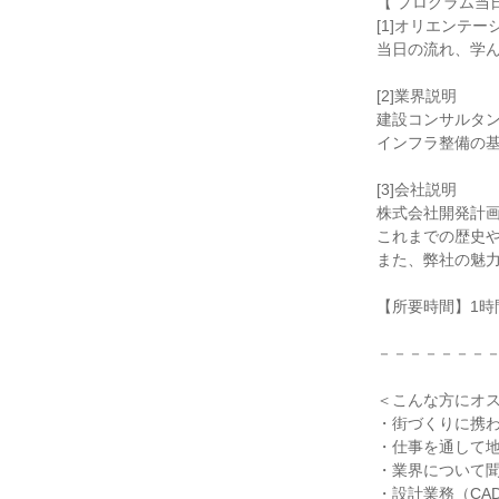
【 プログラム当
[1]オリエンテー
当日の流れ、学
[2]業界説明
建設コンサルタ
インフラ整備の
[3]会社説明
株式会社開発計
これまでの歴史
また、弊社の魅
【所要時間】1時
－－－－－－－
＜こんな方にオ
・街づくりに携
・仕事を通して
・業界について
・設計業務（CA