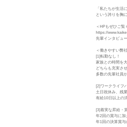
「私たちが生活
という誇りを胸
＜HPもぜひご覧
https://www.kaike
先輩インタビュ
＜働きやすい弊
[1]転勤なし！
家族との時間を
どちらも充実さ
多数の先輩社員
[2]ワークライ
土日祝休み、残業
有給10日以上の
[3]着実な昇給・
年2回の賞与に加
年1回の決算賞与