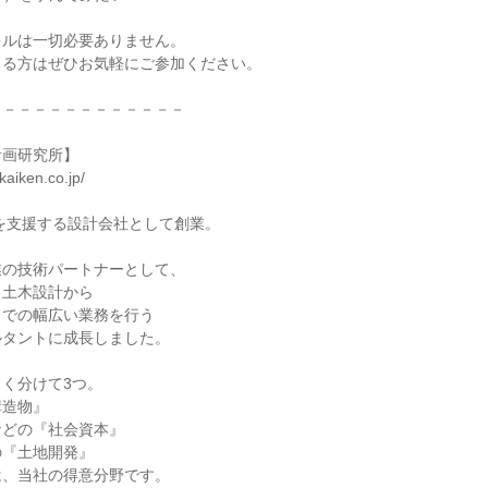
キルは一切必要ありません。
まる方はぜひお気軽にご参加ください。
－－－－－－－－－－－－－
計画研究所】
aiken.co.jp/
発を支援する設計会社として創業。
業の技術パートナーとして、
、土木設計から
までの幅広い業務を行う
ルタントに成長しました。
く分けて3つ。
構造物』
などの『社会資本』
の『土地開発』
は、当社の得意分野です。