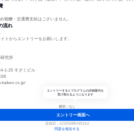
費
ため報酬・交通費支給はございません。
の流れ
れ
サイトからエントリーをお願いします。
】
画研究所
-1-25 すざくビル
158
kaiken.co.jp/
エントリーするとプログラムの詳細案内を
受け取れるようになります
締切：なし
エントリー画面へ
原稿ID：
423056ff83491fcd
問題を報告する