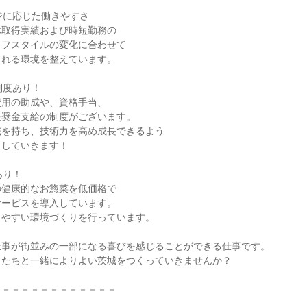
ージに応じた働きやすさ
休取得実績および時短勤務の
イフスタイルの変化に合わせて
られる環境を整えています。
制度あり！
費用の助成や、資格手当、
報奨金支給の制度がございます。
識を持ち、技術力を高め成長できるよう
ししていきます！
あり！
の健康的なお惣菜を低価格で
サービスを導入しています。
きやすい環境づくりを行っています。
仕事が街並みの一部になる喜びを感じることができる仕事です。
したちと一緒によりよい茨城をつくっていきませんか？
－－－－－－－－－－－－－