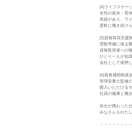
[4]ライフステ
女性の産休・育
実績があり、ラ
柔軟に働き続け
[5]資格取得支援
受験準備に係る
資格取得者への
ひとり一人が知
会社として後押
[6]昼食補助制度
管理栄養士監修
購入いただける
社員の健康と働
自分が携わった
みなさんもわた
－－－－－－－