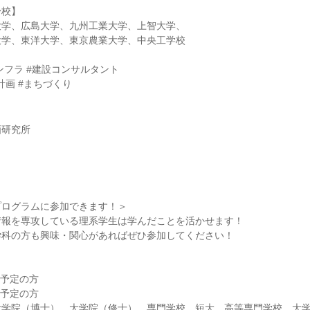
身校】
大学、広島大学、九州工業大学、上智大学、
大学、東洋大学、東京農業大学、中央工学校
インフラ #建設コンサルタント
計画 #まちづくり
画研究所
プログラムに参加できます！＞
情報を専攻している理系学生は学んだことを活かせます！
学科の方も興味・関心があればぜひ参加してください！
】
業予定の方
業予定の方
大学院（博士）、大学院（修士）、専門学校、短大、高等専門学校、大