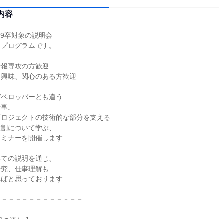
内容
29卒対象の説明会
るプログラムです。
情報専攻の方歓迎
に興味、関心のある方歓迎
デベロッパーとも違う
仕事。
プロジェクトの技術的な部分を支える
役割について学ぶ、
セミナーを開催します！
いての説明を通じ、
研究、仕事理解も
ればと思っております！
－－－－－－－－－－－－－