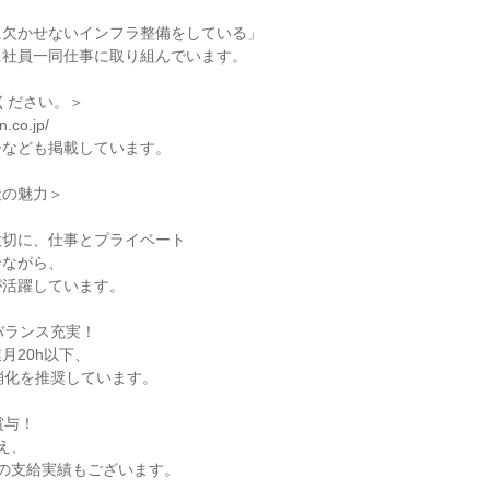
に欠かせないインフラ整備をしている」
に社員一同仕事に取り組んでいます。
ください。＞
n.co.jp/
ーなども掲載しています。
社の魅力＞
大切に、仕事とプライベート
せながら、
が活躍しています。
フバランス充実！
月20h以下、
消化を推奨しています。
賞与！
え、
の支給実績もございます。