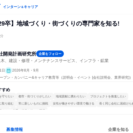
インターン
キャリア
＆
8,29卒】地域づくり・街づくりの専門家を知る!
0分
社開発計画研究所
企業をフォロー
土木、建設・修理・メンテナンスサービス、インフラ・鉱業
1日
2026年8月・9月
| オープン・カンパニー&キャリア教育等（説明会・イベント [会社説明会、業界研究]）
すすめ
を守りたい
都市・街づくりがしたい
地域貢献に携わりたい
プロジェクトを推進したい
に取り組む
常に新しいものに挑戦
女性が働きやすい環境で働ける
長く同じ会社に居続けら
極める
若手が裁量を持てる環境
募集情報
企業を知る