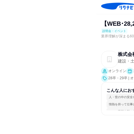
【WEB･2
説明会・イベント
業界理解が深まる6
株式会
建設・
オンライン
28卒・29卒 
こんな人にお
人・世の中の安全
情熱を持って仕事
一つの専門分野を