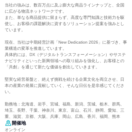
当社の強みは、数百万点に及ぶ膨大な商品ラインナップと、全国
に広がる物流ネットワークです。
また、単なる商品提供に留まらず、高度な専門知識と技術力を駆
使し、お客様の課題解決に資するソリューション提案を強みとし
ています。
現在、当社は中期経営計画「New Dedication 2026」に基づき、事
業構造の変革を推進しています。
具体的には、DX（デジタルトランスフォーメーション）やサステ
ナビリティといった新興領域への取り組みを強化し、お客様との
「共創」を通じて新たな価値を創出していきます。
堅実な経営基盤と、絶えず挑戦を続ける企業文化を両立させ、日
本の産業の発展に貢献していく、そんな日伝を是非感じてくださ
い。
勤務地：北海道、岩手、宮城、福島、新潟、茨城、栃木、群馬、
埼玉、長野、千葉、神奈川、東京、富山、石川、静岡、愛知、三
重、滋賀、京都、大阪、兵庫、岡山、広島、香川、福岡、熊本
開催地
オンライン