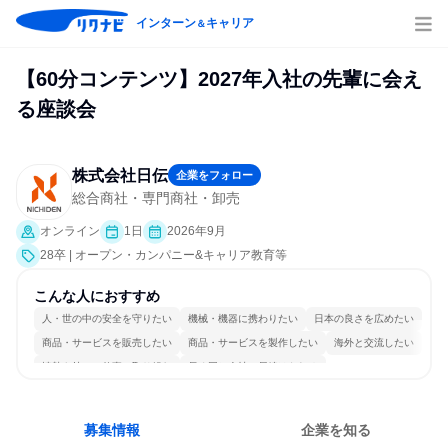
インターン
キャリア
＆
【60分コンテンツ】2027年入社の先輩に会え
る座談会
株式会社日伝
企業をフォロー
総合商社・専門商社・卸売
オンライン
1日
2026年9月
28卒 | オープン・カンパニー&キャリア教育等
こんな人におすすめ
人・世の中の安全を守りたい
機械・機器に携わりたい
日本の良さを広めたい
商品・サービスを販売したい
商品・サービスを製作したい
海外と交流したい
情熱を持って仕事に取り組む
長く同じ会社に居続けられる
一つの専門分野を極める
募集情報
企業を知る