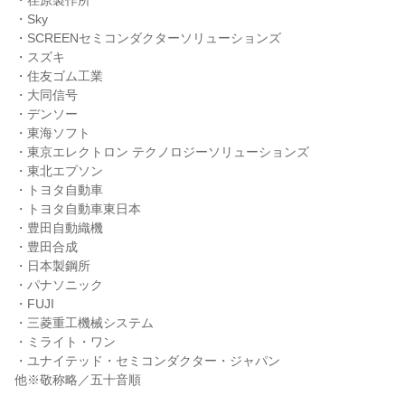
・荏原製作所
・Sky
・SCREENセミコンダクターソリューションズ
・スズキ
・住友ゴム工業
・大同信号
・デンソー
・東海ソフト
・東京エレクトロン テクノロジーソリューションズ
・東北エプソン
・トヨタ自動車
・トヨタ自動車東日本
・豊田自動織機
・豊田合成
・日本製鋼所
・パナソニック
・FUJI
・三菱重工機械システム
・ミライト・ワン
・ユナイテッド・セミコンダクター・ジャパン
他※敬称略／五十音順