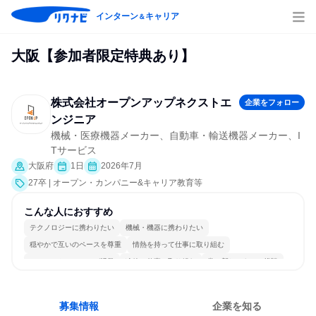
インターン
キャリア
＆
大阪【参加者限定特典あり】
株式会社オープンアップネクストエ
企業をフォロー
ンジニア
機械・医療機器メーカー、自動車・輸送機器メーカー、I
Tサービス
大阪府
1日
2026年7月
27卒 | オープン・カンパニー&キャリア教育等
こんな人におすすめ
テクノロジーに携わりたい
機械・機器に携わりたい
穏やかで互いのペースを尊重
情熱を持って仕事に取り組む
コミュニケーションが活発
冷静に仕事に取り組む
常に新しいものに挑戦
女性が働きやすい環境で働ける
一つの専門分野を極める
目標に追われず働ける
募集情報
企業を知る