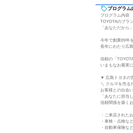
プログラム
プログラム内容
TOYOTAのブラ
「あなただから
今年で創業89年
長年にわたり広
信頼の「TOYO
いまもなお着実
▼ 広島トヨタの
＼ クルマを売る
お客様との出会
「あなたに担当
信頼関係を築く
・ご来店された
・車検・点検な
・自動車保険など