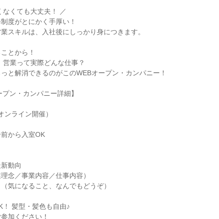
くなくても大丈夫！ ／
修制度がとにかく手厚い！
営業スキルは、入社後にしっかり身につきます。
ることから！
 営業って実際どんな仕事？
っと解消できるのがこのWEBオープン・カンパニー！
ープン・カンパニー詳細】
（オンライン開催）
分前から入室OK
最新動向
業理念／事業内容／仕事内容）
り（気になること、なんでもどうぞ）
K！ 髪型・髪色も自由♪
ご参加ください！