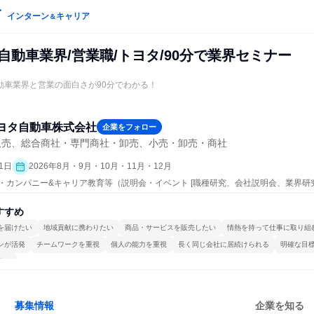
インターン
キャリア
＆
自動車業界/営業職/トヨタ/90分で業界セミナー
自動車業界と営業の面白さが90分でわかる！
ヨタ自動車株式会社
企業をフォロー
販売、総合商社・専門商社・卸売、小売・卸売・商社
1日
2026年8月・9月・10月・11月・12月
プン・カンパニー&キャリア教育等（説明会・イベント [職種研究、会社説明会、業界研
すすめ
を届けたい
地域貢献に携わりたい
商品・サービスを販売したい
情熱を持って仕事に取り組
ンが活発
チームワークを重視
個人の能力を重視
長く同じ会社に居続けられる
明確な目
する
募集情報
企業を知る