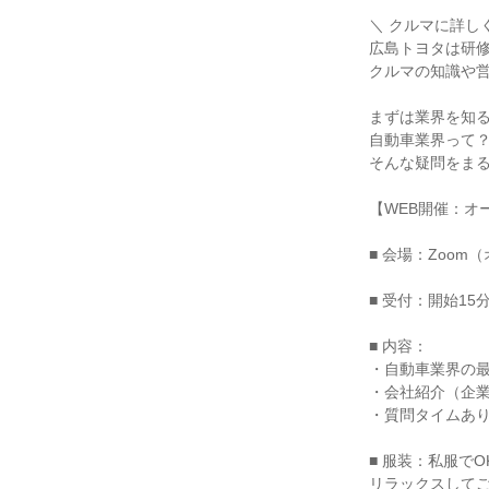
＼ クルマに詳し
広島トヨタは研
クルマの知識や
まずは業界を知
自動車業界って？
そんな疑問をまる
【WEB開催：オ
■ 会場：Zoom
■ 受付：開始15
■ 内容：
・自動車業界の
・会社紹介（企
・質問タイムあ
■ 服装：私服でO
リラックスして