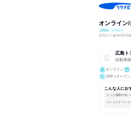
オンライン/
説明会・イベント
自宅から参加OK/
広島ト
自動車
オンライン
28卒 | オー
こんな人にお
人々に感動や笑い
コミュニケーショ
人とたくさん会話