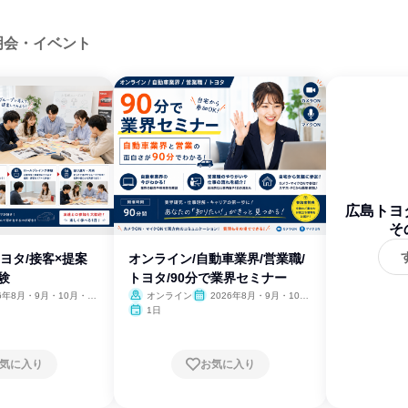
明会・イベント
広島トヨ
そ
トヨタ/接客×提案
オンライン/自動車業界/営業職/
験
トヨタ/90分で業界セミナー
26年8月・9月・10月・11
オンライン
2026年8月・9月・10
月・11月・12月
1日
気に入り
お気に入り