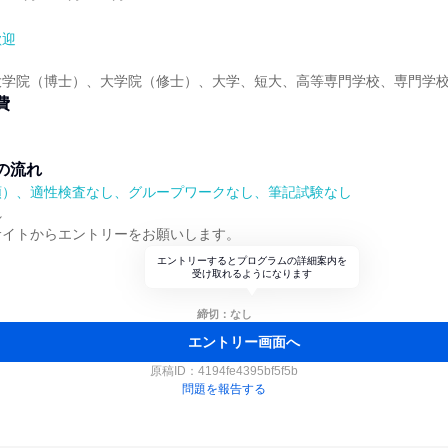
歓迎
大学院（博士）、大学院（修士）、大学、短大、高等専門学校、専門学
費
の流れ
順）、適性検査なし、グループワークなし、筆記試験なし
れ
サイトからエントリーをお願いします。
エントリーするとプログラムの詳細案内を
受け取れるようになります
締切：なし
エントリー画面へ
原稿ID：
4194fe4395bf5f5b
問題を報告する