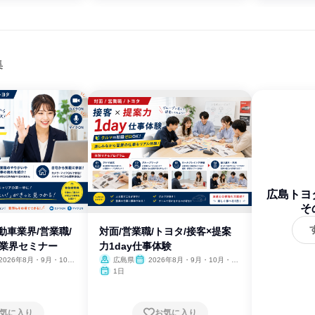
集
広島トヨ
そ
動車業界/営業職/
対面/営業職/トヨタ/接客×提案
で業界セミナー
力1day仕事体験
2026年8月・9月・10
広島県
2026年8月・9月・10月・11
11月・12月
月・12月
1日
気に入り
お気に入り