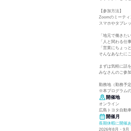
【参加方法】
Zoomのミーテ
スマホやタブレッ
「地元で働きた
「人と関わる仕
「営業にちょっ
そんなあなたに
まずは気軽に話
みなさんのご参
勤務地（勤務予
※本プログラム
開催地
オンライン
広島トヨタ自動
開催月
長期休暇に開催
2026年8月・9月