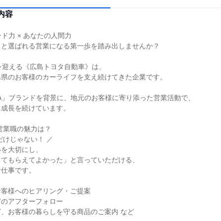
内容
ンド力 × あなたの人間力
」と選ばれる営業になる第一歩を踏み出しませんか？
を迎える《広島トヨタ自動車》は、
島県のお客様のカーライフを支え続けてきた企業です。
TA」ブランドを背景に、地元のお客様に寄り添った営業活動で、
に成長を続けています。
営業職の魅力は？
だけじゃない！ ／
いを大切にし、
してもらえてよかった」と言っていただける、
お仕事です。
お客様へのヒアリング・ご提案
どのアフターフォロー
、お客様の暮らしを守る商品のご案内 など