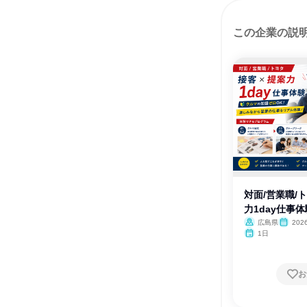
この企業の説
対面/営業職/
力1day仕事体
広島県
20
月・12月
1日
お