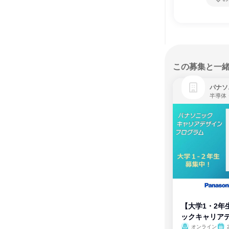
この募集と一
パナソ
半導体
【大学1・2年
ックキャリア
ム
オンライン