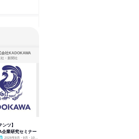
会社KADOKAWA
株式会社住まいず
版社・新聞社
製造・メーカー、建築設計
テンツ】
先着順・選考なし|注文住宅の総
タカラト
WA企業研究セミナー
合職|会社説明会&社長座談会
ビ」を学
2026年8月・9月・10
オンライン
2026年8月・9月
オンラ