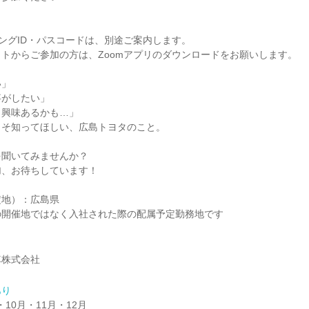
ィングID・パスコードは、別途ご案内します。
トからご参加の方は、Zoomアプリのダウンロードをお願いします。
い」
事がしたい」
と興味あるかも…」
こそ知ってほしい、広島トヨタのこと。
を聞いてみませんか？
加、お待ちしています！
定地）：広島県
の開催地ではなく入社された際の配属予定勤務地です
車株式会社
あり
・10月・11月・12月