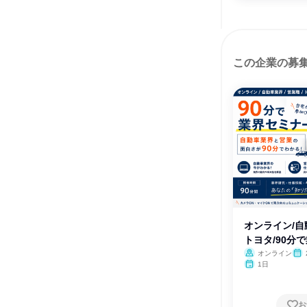
この企業の募
オンライン/自
トヨタ/90分
オンライン
月・
1日
お