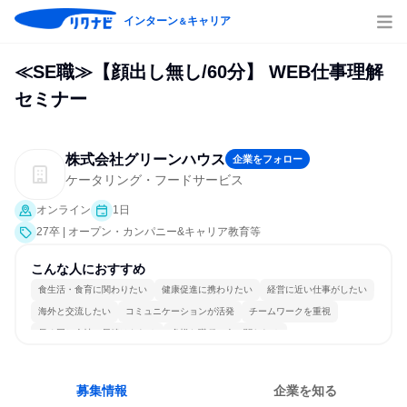
インターン
キャリア
＆
≪SE職≫【顔出し無し/60分】 WEB仕事理解
セミナー
株式会社グリーンハウス
企業をフォロー
ケータリング・フードサービス
オンライン
1日
27卒 | オープン・カンパニー&キャリア教育等
こんな人におすすめ
食生活・食育に関わりたい
健康促進に携わりたい
経営に近い仕事がしたい
海外と交流したい
コミュニケーションが活発
チームワークを重視
長く同じ会社に居続けられる
多様な職種の人と関われる
若手が裁量を持てる環境
人とたくさん会話する
募集情報
企業を知る