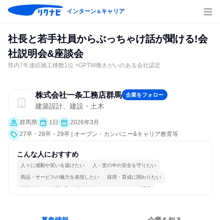
インターン
キャリア
＆
社長と若手社員からぶっちゃけ話が聞ける!会
社説明会&座談会
県内7年連続施工棟数1位 ×GPTW働きがいのある会社認定
株式会社一条工務店群馬
企業をフォロー
建築設計、建設・土木
群馬県
1日
2026年3月
27卒・28卒・29卒 | オープン・カンパニー&キャリア教育等
こんな人におすすめ
人々に感動や笑いを届けたい
人・世の中の安全を守りたい
商品・サービスの魅力を表現したい
採用・育成に関わりたい
情熱を持って仕事に取り組む
コミュニケーションが活発
女性が働きやすい環境で働ける
長く同じ会社に居続けられる
明確な目標を追いかける
人とたくさん会話する